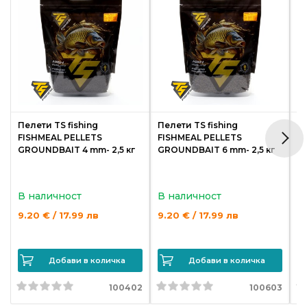
Пелети TS fishing
Пелети TS fishing
Пе
FISHMEAL PELLETS
FISHMEAL PELLETS
F
GROUNDBAIT 4 mm- 2,5 кг
GROUNDBAIT 6 mm- 2,5 кг
G
В наличност
В наличност
В
9.20 € / 17.99 лв
9.20 € / 17.99 лв
9.
Добави в количка
Добави в количка
100402
100603