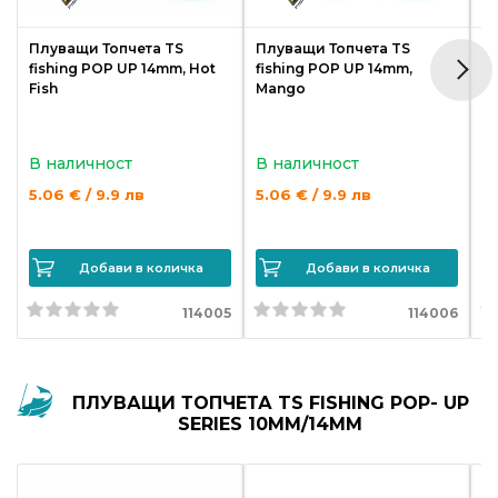
Плуващи Топчета TS
Плуващи Топчета TS
П
fishing POP UP 14mm, Hot
fishing POP UP 14mm,
f
Fish
Mango
P
В наличност
В наличност
В
5.06 € / 9.9 лв
5.06 € / 9.9 лв
5.
Добави в количка
Добави в количка
114005
114006
ПЛУВАЩИ ТОПЧЕТА TS FISHING POP- UP
SERIES 10MM/14MM