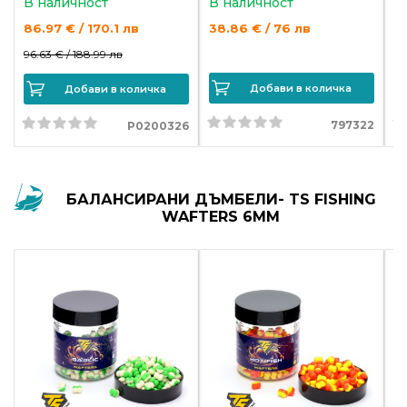
В наличност
В наличност
В
86.97 € / 170.1 лв
38.86 € / 76 лв
3
96.63 € /
188.99 лв
Добави в количка
Добави в количка
797322
P0200326
БАЛАНСИРАНИ ДЪМБЕЛИ- TS FISHING
WAFTERS 6MM