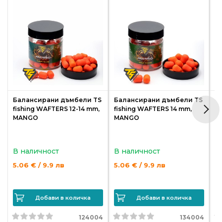
от
Weberest
Балансирани дъмбели TS
Балансирани дъмбели TS
Б
fishing WAFTERS 12-14 mm,
fishing WAFTERS 14 mm,
f
MANGO
MANGO
R
В наличност
В наличност
В
5.06 € / 9.9 лв
5.06 € / 9.9 лв
5.
Добави в количка
Добави в количка
124004
134004