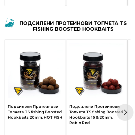
Монтажи
и
ПОДСИЛЕНИ ПРОТЕИНОВИ ТОПЧЕТА TS
FISHING BOOSTED HOOKBAITS
поводи
Плувки
за
риболов
Комплекти
за
риболов
Подсилени Протеинови
Подсилени Протеинови
П
Сонари
Топчета TS fishing Boosted
Топчета TS fishing Boosted
То
Hookbaits 20mm, HOT FISH
Hookbaits 16 & 20mm,
H
Robin Red
S