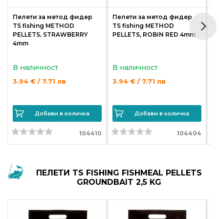
Пелети за метод фидер
Пелети за метод фидер
П
TS fishing METHOD
TS fishing METHOD
T
PELLETS, STRAWBERRY
PELLETS, ROBIN RED 4mm
P
4mm
4
В наличност
В наличност
В
3.94 € / 7.71 лв
3.94 € / 7.71 лв
3.
Добави в количка
Добави в количка
104410
104404
ПЕЛЕТИ TS FISHING FISHMEAL PELLETS
GROUNDBAIT 2,5 KG