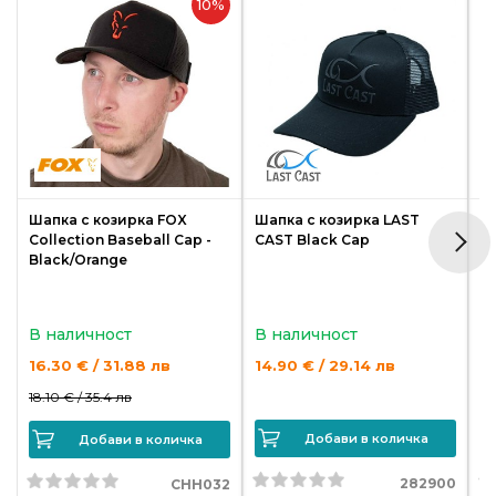
10%
Шапка с козирка FOX
Шапка с козирка LAST
Ш
Collection Baseball Cap -
CAST Black Cap
U
Black/Orange
В наличност
В наличност
Н
16.30 € / 31.88 лв
14.90 € / 29.14 лв
1
18.10 € /
35.4 лв
17
Добави в количка
Добави в количка
282900
CHH032