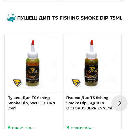
ПУШЕЩ ДИП TS FISHING SMOKE DIP 75ML
Пушещ Дип TS fishing
Пушещ Дип TS fishing
П
Smoke Dip, SWEET CORN
Smoke Dip, SQUID &
S
75ml
OCTOPUS BERRIES 75ml
B
В наличност
В наличност
В