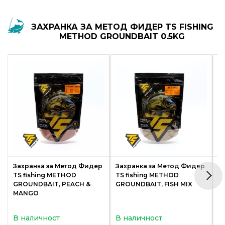
ЗАХРАНКА ЗА МЕТОД ФИДЕР TS FISHING
METHOD GROUNDBAIT 0.5KG
Захранка за Метод Фидер
Захранка за Метод Фидер
З
TS fishing METHOD
TS fishing METHOD
T
GROUNDBAIT, PEACH &
GROUNDBAIT, FISH MIX
G
MANGO
В наличност
В наличност
В