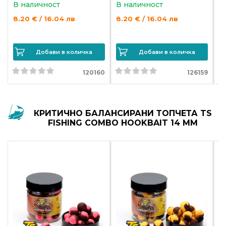
За
В наличност
В наличност
В
нас
8.20 € / 16.04 лв
8.20 € / 16.04 лв
8
Контакти
Добави в количка
Добави в количка
Поръчка
и
120160
126159
доставка
Връщане
КРИТИЧНО БАЛАНСИРАНИ ТОПЧЕТА TS
и
FISHING COMBO HOOKBAIT 14 MM
рекламация
Условия
за
ползване
Политика
за
поверителност