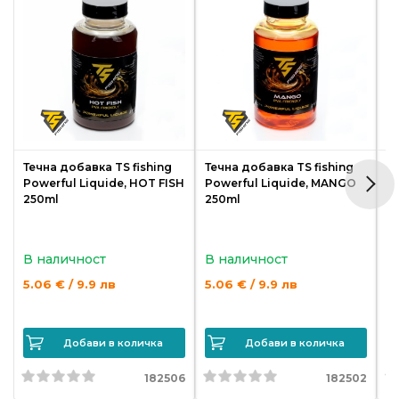
Течна добавка TS fishing
Течна добавка TS fishing
Те
Powerful Liquide, HOT FISH
Powerful Liquide, MANGO
P
250ml
250ml
C
В наличност
В наличност
В
5.06 € / 9.9 лв
5.06 € / 9.9 лв
5.
Добави в количка
Добави в количка
182506
182502