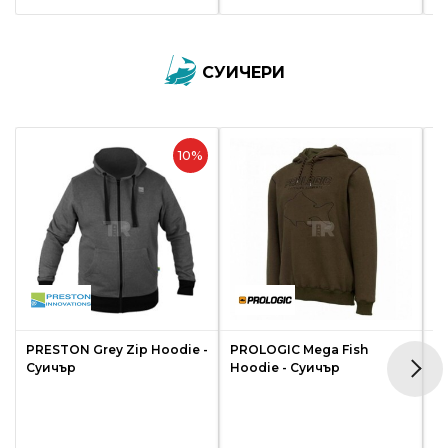
СУИЧЕРИ
10%
PRESTON Grey Zip Hoodie -
PROLOGIC Mega Fish
R
Суичър
Hoodie - Суичър