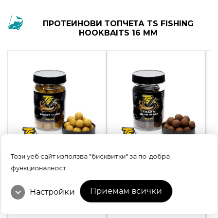
ПРОТЕИНОВИ ТОПЧЕТА TS FISHING
HOOKBAITS 16 MM
Този уеб сайт използва "бисквитки" за по-добра
Протеинови Топчета TS
Протеинови Топчета TS
П
fishing Hookbaits 16mm,
fishing Hookbaits 16mm,
fi
функционалност.
SWEET CORN
CRAB & BLUE PLUM
T
expand_more
Приемам всички
Настройки
В наличност
В наличност
В