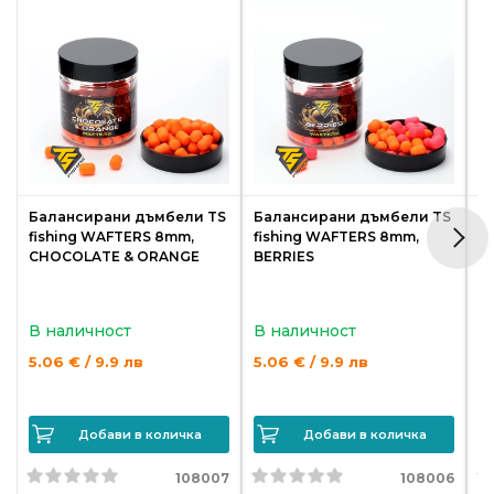
Балансирани дъмбели TS
Балансирани дъмбели TS
Б
fishing WAFTERS 8mm,
fishing WAFTERS 8mm,
f
CHOCOLATE & ORANGE
BERRIES
G
В наличност
В наличност
В
5.06 € / 9.9 лв
5.06 € / 9.9 лв
5.
Добави в количка
Добави в количка
108007
108006