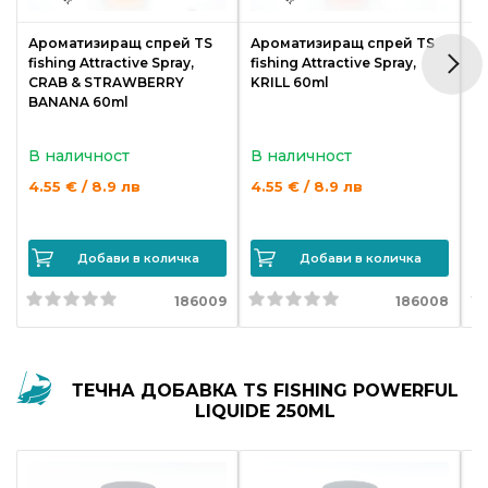
Ароматизиращ спрей TS
Ароматизиращ спрей TS
А
fishing Attractive Spray,
fishing Attractive Spray,
fi
CRAB & STRAWBERRY
KRILL 60ml
V
BANANA 60ml
В наличност
В наличност
В
4.55 € / 8.9 лв
4.55 € / 8.9 лв
4.
Добави в количка
Добави в количка
186009
186008
ТЕЧНА ДОБАВКА TS FISHING POWERFUL
LIQUIDE 250ML