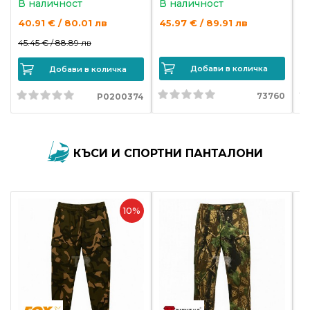
В наличност
В наличност
В
40.91 € / 80.01 лв
45.97 € / 89.91 лв
30
45.45 € /
88.89 лв
Добави в количка
Добави в количка
73760
P0200374
КЪСИ И СПОРТНИ ПАНТАЛОНИ
10%