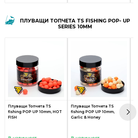
ПЛУВАЩИ ТОПЧЕТА TS FISHING POP- UP
SERIES 10MM
Плуващи Топчета TS
Плуващи Топчета TS
П
fishing POP UP 10mm, HOT
fishing POP UP 10mm,
f
FISH
Garlic & Honey
S
В наличност
В наличност
В