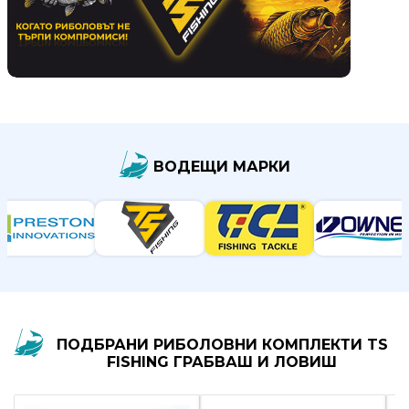
продукти
Захранки
и
добавки
ВОДЕЩИ МАРКИ
Макари
Въдици
Аксесоари
за
риболов
ПОДБРАНИ РИБОЛОВНИ КОМПЛЕКТИ TS
FISHING ГРАБВАШ И ЛОВИШ
Влакна
за