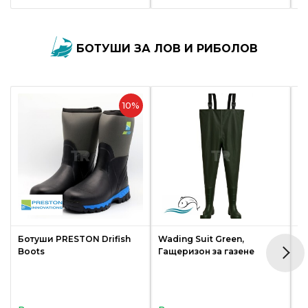
БОТУШИ ЗА ЛОВ И РИБОЛОВ
10%
Ботуши PRESTON Drifish
Wading Suit Green,
Б
Boots
Гащеризон за газене
C