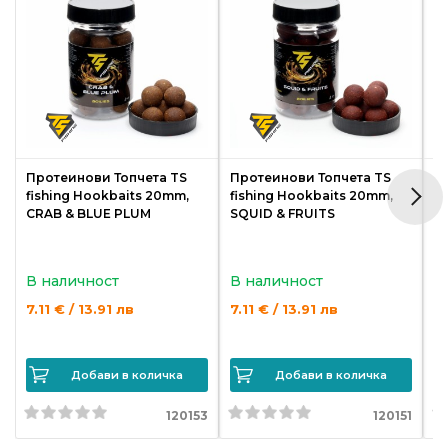
Протеинови Топчета TS
Протеинови Топчета TS
П
fishing Hookbaits 20mm,
fishing Hookbaits 20mm,
f
CRAB & BLUE PLUM
SQUID & FRUITS
M
В наличност
В наличност
В
7.11 € / 13.91 лв
7.11 € / 13.91 лв
7.
Добави в количка
Добави в количка
120153
120151