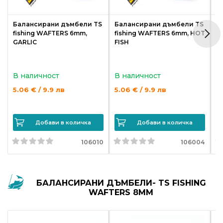
Балансирани дъмбели TS
Балансирани дъмбели TS
Б
fishing WAFTERS 6mm,
fishing WAFTERS 6mm, HOT
f
GARLIC
FISH
M
В наличност
В наличност
В
5.06 € / 9.9 лв
5.06 € / 9.9 лв
5.
Добави в количка
Добави в количка
106010
106004
БАЛАНСИРАНИ ДЪМБЕЛИ- TS FISHING
WAFTERS 8MM