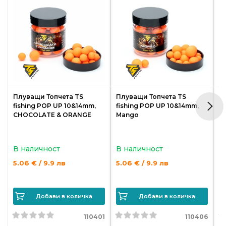
Плуващи Топчета TS
Плуващи Топчета TS
П
fishing POP UP 10&14mm,
fishing POP UP 10&14mm,
f
CHOCOLATE & ORANGE
Mango
S
В наличност
В наличност
В
5.06 € / 9.9 лв
5.06 € / 9.9 лв
5.
Добави в количка
Добави в количка
110401
110406