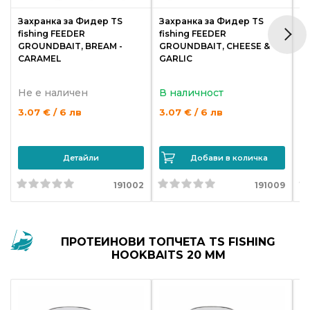
Захранка за Фидер TS
Захранка за Фидер TS
З
fishing FEEDER
fishing FEEDER
fi
GROUNDBAIT, BREAM -
GROUNDBAIT, CHEESE &
G
CARAMEL
GARLIC
Не е наличен
В наличност
Н
3.07 € / 6 лв
3.07 € / 6 лв
3
Детайли
Добави в количка
191002
191009
ПРОТЕИНОВИ ТОПЧЕТА TS FISHING
HOOKBAITS 20 MM