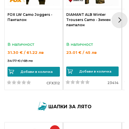
FOX LW Camo Joggers -
DIAMANT ALB Winter
P
Панталон
Trousers Camo - Зимен
A
панталон
В наличност
В наличност
В
31.30 € / 61.22 лв
23.01 € / 45 лв
4
34.77 € /
68 лв
Добави в количка
Добави в количка
23414
CFX312
ШАПКИ ЗА ЛЯТО