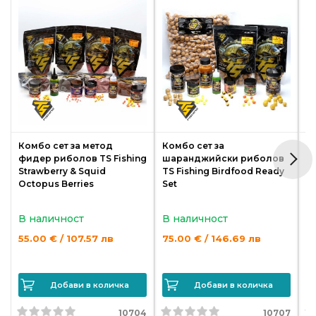
риболов
Куки
за
риболов
Дрехи
Комбо сет за метод
Комбо сет за
К
за
фидер риболов TS Fishing
шаранджийски риболов
р
риболов
Strawberry & Squid
TS Fishing Birdfood Ready
& 
Octopus Berries
Set
Къмпинг
В наличност
В наличност
В
55.00 € / 107.57 лв
75.00 € / 146.69 лв
4
Лодки
Добави в количка
Добави в количка
Изкуствени
примамки
10704
10707