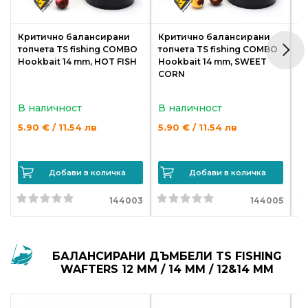
Политика
Критично балансирани
Критично балансирани
К
за
топчета TS fishing COMBO
топчета TS fishing COMBO
т
използване
Hookbait 14 mm, HOT FISH
Hookbait 14 mm, SWEET
Ho
CORN
S
на
“бисквитки”
В наличност
В наличност
В
(Cookie)
5.90 € / 11.54 лв
5.90 € / 11.54 лв
5.
Copyright
©
Добави в количка
Добави в количка
2026
Всички
144003
144005
права
запазени.
Интернет
БАЛАНСИРАНИ ДЪМБЕЛИ TS FISHING
Маркетинг
WAFTERS 12 MM / 14 MM / 12&14 MM
и
Дизайн