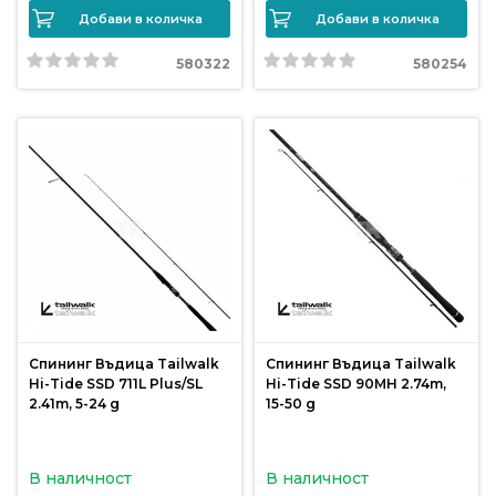
Добави в количка
Добави в количка
Политика
580322
580254
за
използване
на
“бисквитки”
(Cookie)
Copyright
©
2026
Всички
права
Спининг Въдица Tailwalk
Спининг Въдица Tailwalk
запазени.
Hi-Tide SSD 711L Plus/SL
Hi-Tide SSD 90MH 2.74m,
Интернет
2.41m, 5-24 g
15-50 g
Маркетинг
и
В наличност
В наличност
Дизайн