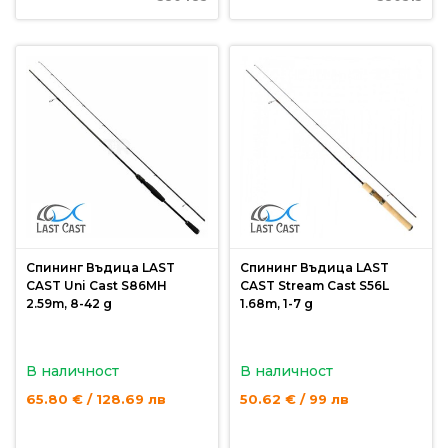
За
нас
Контакти
Поръчка
и
доставка
Връщане
и
рекламация
Спининг Въдица LAST
Спининг Въдица LAST
CAST Uni Cast S86MH
CAST Stream Cast S56L
Условия
2.59m, 8-42 g
1.68m, 1-7 g
за
ползване
В наличност
В наличност
Политика
65.80 € / 128.69 лв
50.62 € / 99 лв
за
поверителност