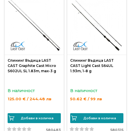
Монтажи
и
поводи
Плувки
за
риболов
Спининг Въдица LAST
Спининг Въдица LAST
CAST Graphite Cast Micro
CAST Light Cast S64UL
S602UL SL 1.83m, max-3 g
1.93m, 1-8 g
Комплекти
за
В наличност
В наличност
риболов
125.00 € / 244.48 лв
50.62 € / 99 лв
Сонари
Добави в количка
Добави в количка
580483
580315