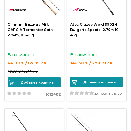
продукти
Захранки
Спининг Въдица ABU
Atec Crazee Wind S902H
GARCIA Tormentor Spin
Bulgaria Special 2.74m 10-
и
2.74m, 10-45 g
45g
добавки
В наличност
В наличност
Макари
44.99 € / 87.99 лв
142.50 € / 278.71 лв
49.99 € /
97.77 лв
Въдици
Добави в количка
Добави в количка
Аксесоари
4516508696721
1612482
за
риболов
Влакна
за