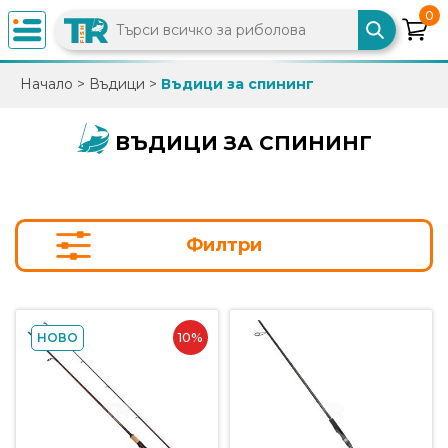
0
×
Начало
>
Въдици
>
Въдици за спининг
0882
892
ВЪДИЦИ ЗА СПИНИНГ
086
info@trfish.com
Филтри
Вход
Регистрация
10%
НОВО
Промоции
Нови