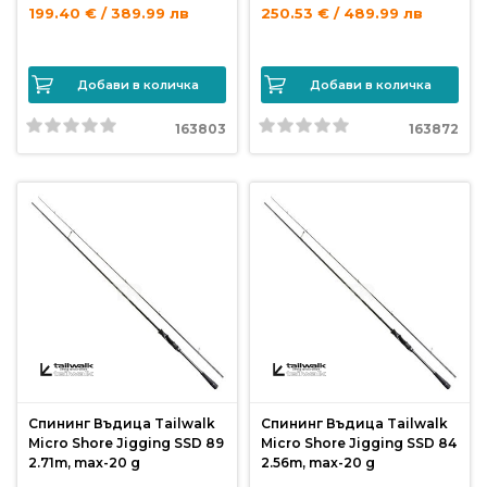
от
199.40 € / 389.99 лв
250.53 € / 489.99 лв
Weberest
Добави в количка
Добави в количка
163803
163872
Спининг Въдица Tailwalk
Спининг Въдица Tailwalk
Micro Shore Jigging SSD 89
Micro Shore Jigging SSD 84
2.71m, max-20 g
2.56m, max-20 g