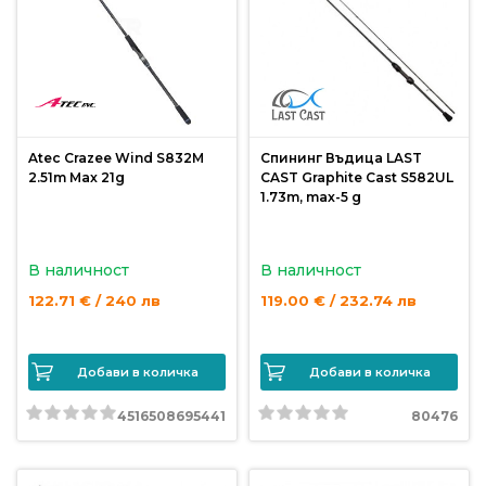
риболов
Куки
за
риболов
Atec Crazee Wind S832M
Спининг Въдица LAST
2.51m Max 21g
CAST Graphite Cast S582UL
1.73m, max-5 g
Дрехи
за
риболов
В наличност
В наличност
122.71 € / 240 лв
119.00 € / 232.74 лв
Къмпинг
Добави в количка
Добави в количка
Лодки
4516508695441
80476
Изкуствени
примамки