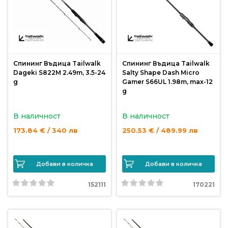
Спининг Въдица Tailwalk
Спининг Въдица Tailwalk
Dageki S822M 2.49m, 3.5-24
Salty Shape Dash Micro
g
Gamer S66UL 1.98m, max-12
g
В наличност
В наличност
173.84 € / 340 лв
250.53 € / 489.99 лв
Добави в количка
Добави в количка
152111
170221