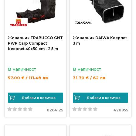
Живарник TRABUCCO GNT
Живарник DAIWA Keepnet
PWR Carp Compact
3 m
Keepnet 40x50 cm - 2.5 m
В наличност
В наличност
57.00 € / 111.48 лв
31.70 € / 62 лв
Добави в количка
Добави в количка
8264125
470955