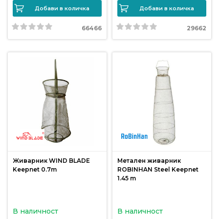
Добави в количка
Добави в количка
Политика
66466
29662
за
използване
на
“бисквитки”
(Cookie)
Copyright
©
2026
Всички
права
Живарник WIND BLADE
Метален живарник
запазени.
Keepnet 0.7m
ROBINHAN Steel Keepnet
Интернет
1.45 m
Маркетинг
и
В наличност
В наличност
Дизайн