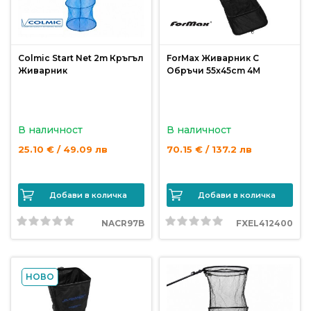
продукти
Захранки
Colmic Start Net 2m Кръгъл
ForMax Живарник С
Живарник
Обръчи 55x45cm 4M
и
добавки
В наличност
В наличност
Макари
25.10 € / 49.09 лв
70.15 € / 137.2 лв
Въдици
Добави в количка
Добави в количка
Аксесоари
NACR97B
FXEL412400
за
риболов
НОВО
Влакна
за