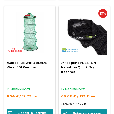
10%
Живарник WIND BLADE
Живарник PRESTON
Wind 001 Keepnet
Inovation Quick Dry
Keepnet
В наличност
В наличност
6.54 € / 12.79 лв
68.06 € / 133.11 лв
75.62 € /
147.9 лв
Добави в количка
Добави в количка