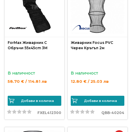
риболов
Куки
за
риболов
ForMax Живарник С
Живарник Focus PVC
Обръчи 55x45cm 3M
Черен Кръгъл 2м
Дрехи
за
риболов
В наличност
В наличност
58.70 € / 114.81 лв
12.80 € / 25.03 лв
Къмпинг
Добави в количка
Добави в количка
Лодки
FXEL412300
QBB-40204
Изкуствени
примамки