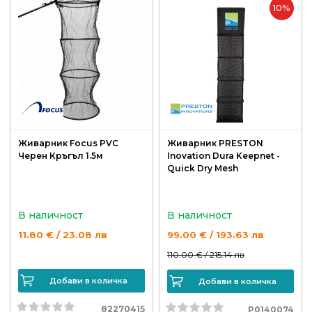
10%
Монтажи
и
поводи
Плувки
за
риболов
Живарник Focus PVC
Живарник PRESTON
Черен Кръгъл 1.5м
Inovation Dura Keepnet -
Quick Dry Mesh
Комплекти
за
В наличност
В наличност
риболов
11.80 € / 23.08 лв
99.00 € / 193.63 лв
110.00 € /
215.14 лв
Сонари
Добави в количка
Добави в количка
82270415
P0140074