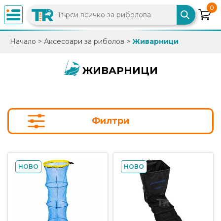
0
×
Начало
>
Аксесоари за риболов
>
Живарници
0882
892
ЖИВАРНИЦИ
086
info@trfish.com
Филтри
Вход
Регистрация
НОВО
НОВО
Промоции
Нови