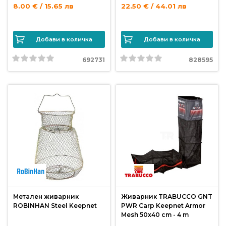
от
8.00 € / 15.65 лв
22.50 € / 44.01 лв
Weberest
Добави в количка
Добави в количка
692731
828595
Метален живарник
Живарник TRABUCCO GNT
ROBINHAN Steel Keepnet
PWR Carp Keepnet Armor
Mesh 50x40 cm - 4 m