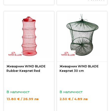
За
нас
Контакти
Поръчка
и
доставка
Връщане
и
рекламация
Живарник WIND BLADE
Живарник WIND BLADE
Rubber Keepnet Red
Keepnet 30 cm
Условия
за
ползване
В наличност
В наличност
Политика
13.80 € / 26.99 лв
2.50 € / 4.89 лв
за
поверителност