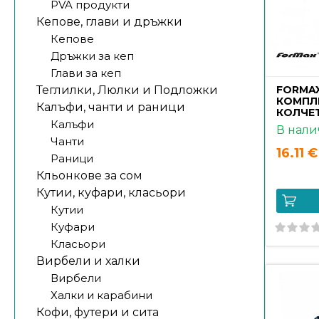
PVA продукти
Кепове, глави и дръжки
Кепове
Дръжки за кеп
Глави за кеп
Теглилки, Люлки и Подложки
FORMAX
КОМПЛ
Калъфи, чанти и раници
КОЛЧЕ
Калъфи
В нали
Чанти
16.11 €
Раници
Кльонкове за сом
Кутии, куфари, класьори
Кутии
Куфари
Класьори
Вирбели и халки
Вирбели
Халки и карабини
Кофи, футери и сита