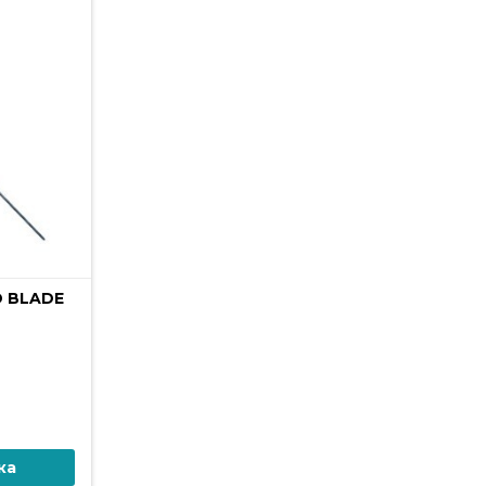
 BLADE
ка