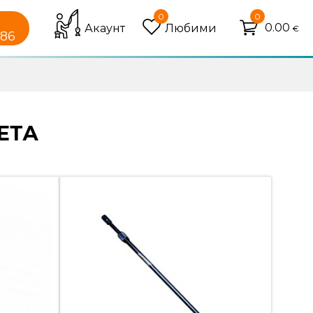
0
0
0.00
Акаунт
Любими
€
086
ЕТА