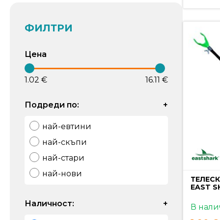
ФИЛТРИ
Цена
1.02 €
16.11 €
Подреди по:
+
най-евтини
най-скъпи
най-стари
най-нови
ТЕЛЕСК
EAST S
Наличност:
+
В нали