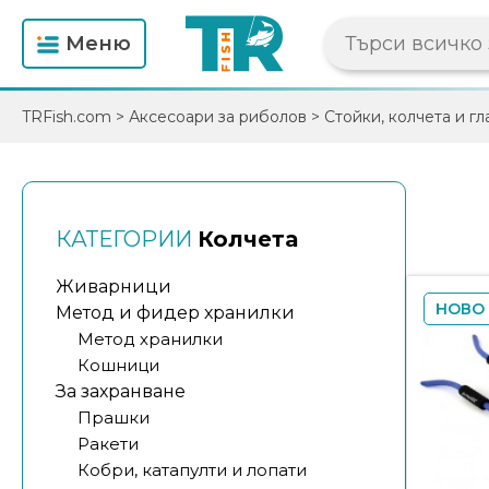
Mеню
TRFish.com
>
Аксесоари за риболов
>
Стойки, колчета и гл
КАТЕГОРИИ
Колчета
Живарници
НОВО
Метод и фидер хранилки
Метод хранилки
Кошници
За захранване
Прашки
Ракети
Кобри, катапулти и лопати