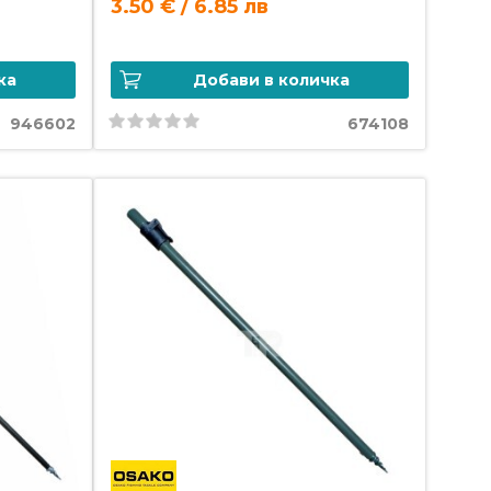
3.50 € / 6.85 лв
ка
Добави в количка
946602
674108