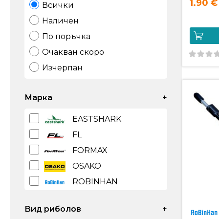
1.90 €
Всички
Наличен
По поръчка
Очакван скоро
Изчерпан
Марка
+
EASTSHARK
FL
FORMAX
OSAKO
ROBINHAN
WIND BLADE
Вид риболов
+
избери всички