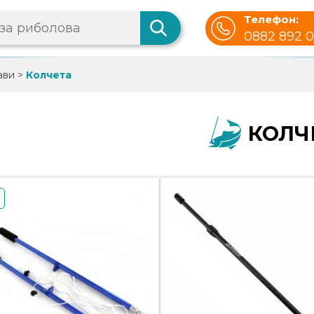
Телефон:
0882 892 
ави
>
Колчета
КОЛЧ