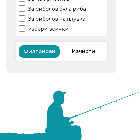
За риболов бяла риба
За риболов на плувка
избери всички
Филтрирай