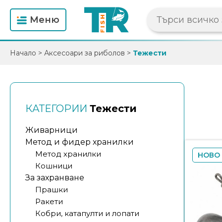
Mеню
Начало
>
Аксесоари за риболов
>
Тежести
КАТЕГОРИИ
Тежести
Живарници
Метод и фидер хранилки
Метод хранилки
НОВО
Кошници
За захранване
Прашки
Ракети
Кобри, катапулти и лопати