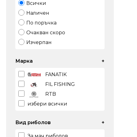
Всички
Наличен
По поръчка
Очакван скоро
Изчерпан
Марка
+
FANATIK
FIL FISHING
RTB
избери всички
Вид риболов
+
За мач риболов