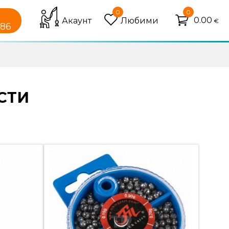
0
0
0.00
Акаунт
Любими
€
086
СТИ