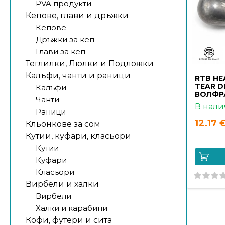
PVA продукти
Кепове, глави и дръжки
Кепове
Дръжки за кеп
Глави за кеп
Теглилки, Люлки и Подложки
Калъфи, чанти и раници
RTB HE
TEAR D
Калъфи
ВОЛФР
Чанти
В нали
Раници
12.17 
Кльонкове за сом
Кутии, куфари, класьори
Кутии
Куфари
Класьори
Вирбели и халки
Вирбели
Халки и карабини
Кофи, футери и сита