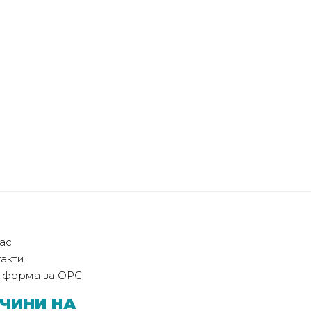
ас
акти
тформа за ОРС
ЧИНИ НА