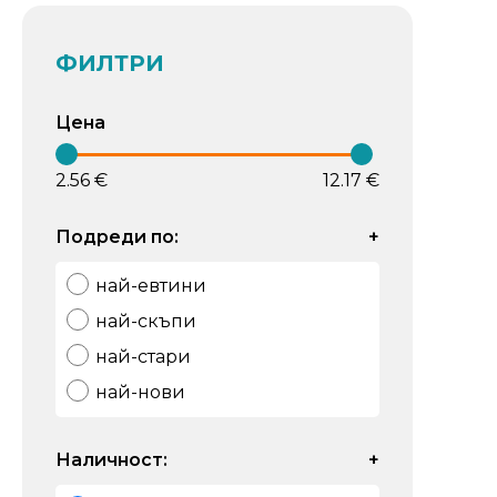
ФИЛТРИ
Цена
2.56 €
12.17 €
Подреди по:
+
най-евтини
най-скъпи
най-стари
най-нови
Наличност:
+