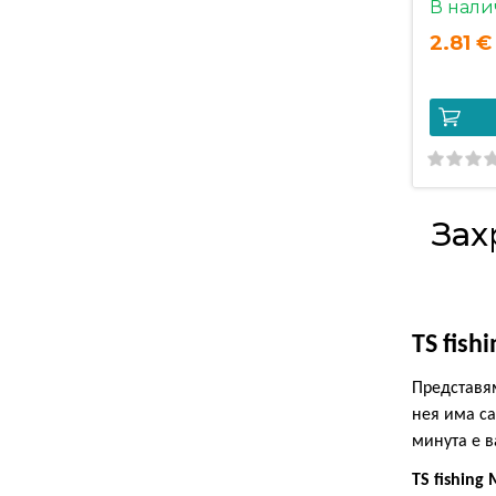
В нали
2.81 € 
Зах
TS fis
Представя
нея
има
са
минута е 
TS fishing