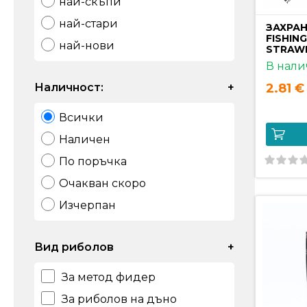
най-скъпи
най-стари
ЗАХРАН
FISHIN
най-нови
STRAW
В нали
Наличност:
+
2.81 € 
Всички
Наличен
По поръчка
Очакван скоро
Изчерпан
Вид риболов
+
За метод фидер
За риболов на дъно