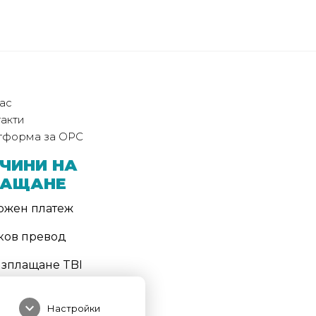
ас
акти
тформа за ОРС
ЧИНИ НА
ЛАЩАНЕ
ожен платеж
ков превод
изплащане TBI
ТОД НА
expand_more
СТАВКА
Настройки