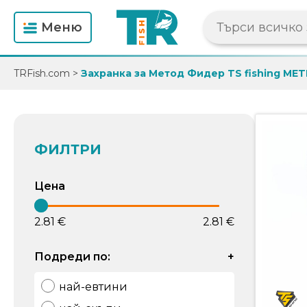
Mеню
TRFish.com
>
Захранка за Метод Фидер TS fishing M
ФИЛТРИ
Цена
2.81 €
2.81 €
Подреди по:
+
най-евтини