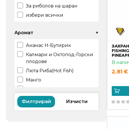
За риболов на шаран
избери всички
Аромат
+
Ананас Н-Бутирик
ЗАХРАН
FISHIN
Калмари и Октопод-Горски
PINEAP
плодове
В нали
Люта Риба(Hot Fish)
2.81 € 
Манго
Праскова и Манго
Рибен Микс(Fish Mix)
Филтрирай
Робин Ред
Царевица и Скопекс
Шоколад и портокал