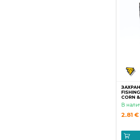
Ягода
избери всички
ЗАХРАН
FISHIN
CORN &
В нали
2.81 € 