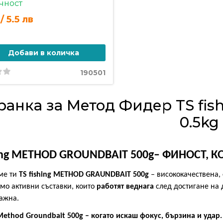
чност
/ 5.5 лв
Добави в количка
190501
ранка за Метод Фидер TS f
0.5kg
hing METHOD GROUNDBAIT
500
g– ФИНОСТ, 
ме ти
TS fishing METHOD GRAUNDBAIT 500g
– висококачествена,
мо активни съставки, които
работят веднага
след достигане на 
важна
.
 Method Groundbait 500g – когато искаш фокус, бързина и удар.