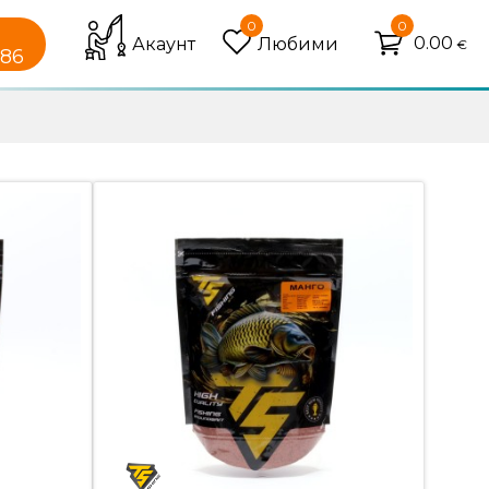
0
0
0.00
Акаунт
Любими
€
086