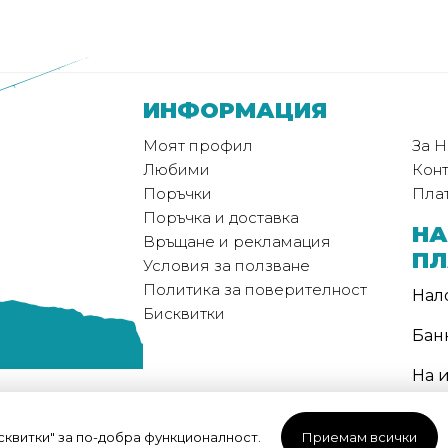
ИНФОРМАЦИЯ
Моят профил
За Н
Любими
Конт
Поръчки
Пла
Поръчка и доставка
НА
Връщане и рекламация
П
Условия за ползване
Политика за поверителност
Нал
Бисквитки
Бан
На 
МЕ
ДО
исквитки" за по-добра функционалност.
Приемам всички