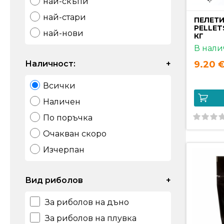
най-скъпи
най-стари
ПЕЛЕТИ
PELLET
най-нови
КГ
В нали
Наличност:
+
9.20 €
Всички
Наличен
По поръчка
Очакван скоро
Изчерпан
Вид риболов
+
За риболов на дъно
За риболов на плувка