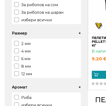
За риболов на сом
За риболов на шаран
избери всички
Размер
+
ПЕЛЕТИ
PELLET
2 мм
КГ
В нали
4 мм
9.20 €
6 мм
8 мм
12 мм
избери всички
Аромат
+
Рибa
ПЕ
избери всички