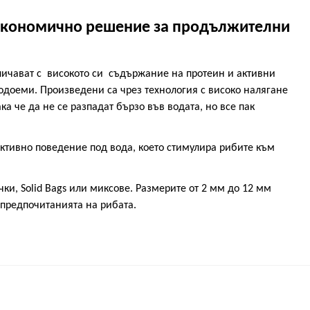
кономично решение за продължителни
личават с
високо
то си
съдържание на протеин
и активни
водоеми.
П
роизведени
са
чрез технология с високо налягане
ка че да не се разпадат бързо във водата, но все пак
активно поведение под вода, което стимулира рибите към
ки, Solid Bags или миксове. Размерите от 2
мм
до 12 мм
 предпочитанията на рибата.