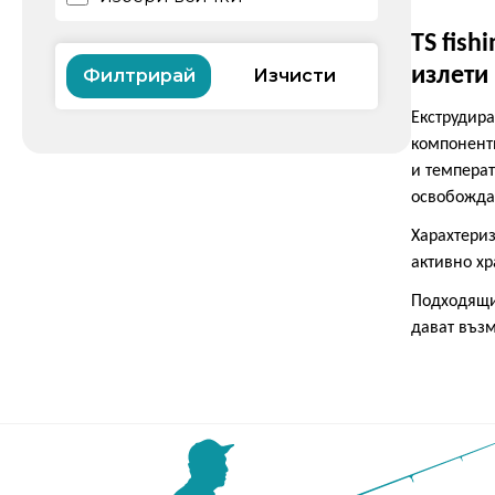
TS fis
излети
Филтрирай
Е
кструдир
компонент
и температ
освобожда
Харахтериз
активно х
Подходящи 
дават възм