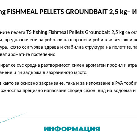
hing FISHMEAL PELLETS GROUNDBAIT
2,5
kg–
И
TS fishing Fishmeal Pellets Groundbait 2,5 kg
ани
те
пелети
с
е от
и
, предназначени за
риболов
на шаранови риби във всякакви 
ура, която осигурява здрава и стабилна структура на пелетите, та
ват ароматите постепенно
.
ират се
с
ъс средна
разтворимост, силен ароматен профил и атр
ранене
и ги задържа в захраненото място.
както за основно захранване, така и за използване в PVA торбич
ожност за прецизно напасване според сезон, вид на водоема и
ИНФОРМАЦИЯ