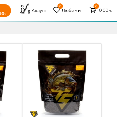
0
0
0.00
Акаунт
Любими
€
086