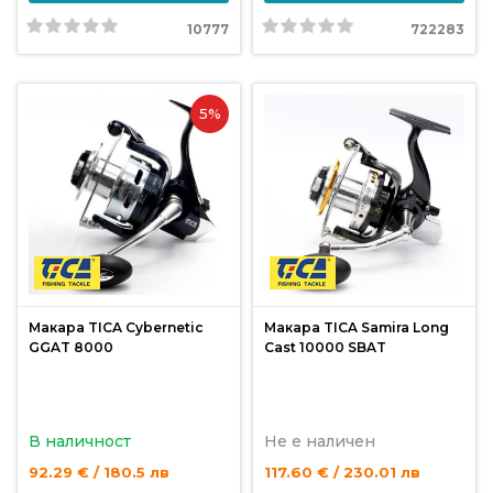
10777
722283
Политика
за
използване
5%
на
“бисквитки”
(Cookie)
Copyright
©
2026
Всички
Макара TICA Cybernetic
Макара TICA Samira Long
права
GGAT 8000
Cast 10000 SBAT
запазени.
Интернет
Маркетинг
В наличност
Не е наличен
и
92.29 € / 180.5 лв
117.60 € / 230.01 лв
Дизайн