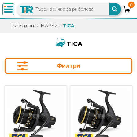
0
×
TRFish.com
>
МАРКИ
>
TICA
0882
892
TICA
086
Филтри
info@trfish.com
Вход
Регистрация
Промоции
Нови