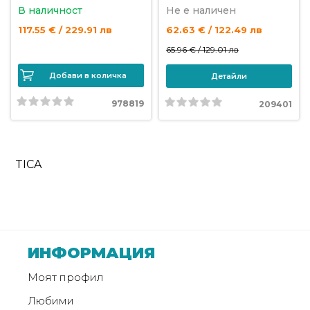
В наличност
Не е наличен
117.55 € / 229.91 лв
62.63 € / 122.49 лв
65.96 € /
129.01 лв
Добави в количка
Детайли
978819
209401
TICA
ИНФОРМАЦИЯ
Моят профил
Любими