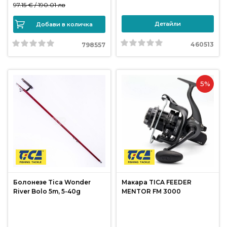
от
97.15 € /
190.01 лв
Weberest
Детайли
Добави в количка
460513
798557
5%
Болонезе Tica Wonder
Макара TICA FEEDER
River Bolo 5m, 5-40g
MENTOR FM 3000