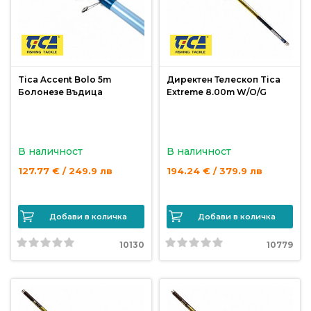
риболов
Куки
за
Tica Accent Bolo 5m
Директен Телескоп Tica
риболов
Болонезе Въдица
Extreme 8.00m W/O/G
Дрехи
за
В наличност
В наличност
риболов
127.77 € / 249.9 лв
194.24 € / 379.9 лв
Къмпинг
Добави в количка
Добави в количка
Лодки
10130
10779
Изкуствени
примамки