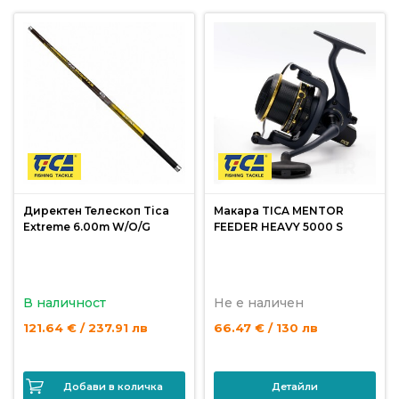
За
нас
Контакти
Поръчка
и
доставка
Връщане
и
Директен Телескоп Tica
Макара TICA MENTOR
Extreme 6.00m W/O/G
FEEDER HEAVY 5000 S
рекламация
Условия
за
В наличност
Не е наличен
ползване
121.64 € / 237.91 лв
66.47 € / 130 лв
Политика
за
Добави в количка
Детайли
поверителност