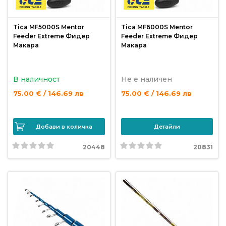
продукти
Tica MF5000S Mentor
Tica MF6000S Mentor
Feeder Extreme Фидер
Feeder Extreme Фидер
Захранки
Макара
Макара
и
добавки
В наличност
Не е наличен
75.00 € / 146.69 лв
75.00 € / 146.69 лв
Макари
Въдици
Добави в количка
Детайли
20448
20831
Аксесоари
за
риболов
Влакна
за