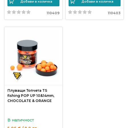
Добави в количка
Добави в количка
от
Weberest
110409
110403
Плуващи Топчета TS
fishing POP UP 10&14mm,
CHOCOLATE & ORANGE
В наличност