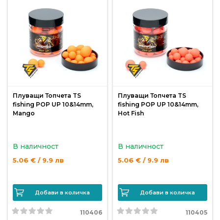
За
нас
Контакти
Поръчка
и
доставка
Плуващи Топчета TS
Плуващи Топчета TS
Връщане
fishing POP UP 10&14mm,
fishing POP UP 10&14mm,
Mango
Hot Fish
и
рекламация
В наличност
В наличност
Условия
за
5.06 € / 9.9 лв
5.06 € / 9.9 лв
ползване
Политика
Добави в количка
Добави в количка
за
110406
110405
поверителност