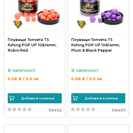
Монтажи
и
поводи
Плуващи Топчета TS
Плуващи Топчета TS
fishing POP UP 10&14mm,
fishing POP UP 10&14mm,
Плувки
Robin Red
Plum & Black Pepper
за
риболов
В наличност
В наличност
Комплекти
5.06 € / 9.9 лв
5.06 € / 9.9 лв
за
риболов
Добави в количка
Добави в количка
Сонари
110402
110407