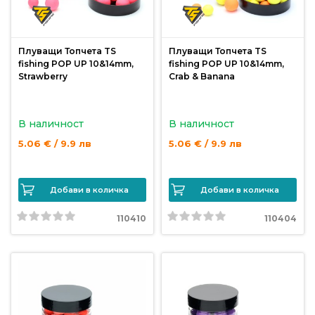
риболов
Плуващи Топчета TS
Плуващи Топчета TS
Куки
fishing POP UP 10&14mm,
fishing POP UP 10&14mm,
за
Strawberry
Crab & Banana
риболов
В наличност
В наличност
Дрехи
5.06 € / 9.9 лв
5.06 € / 9.9 лв
за
риболов
Добави в количка
Добави в количка
Къмпинг
110410
110404
Лодки
Изкуствени
примамки