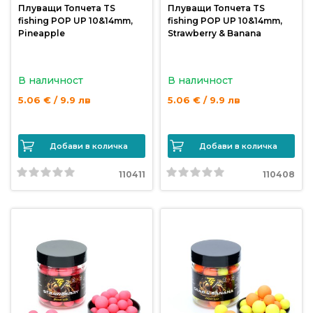
Плуващи Топчета TS
Плуващи Топчета TS
продукти
fishing POP UP 10&14mm,
fishing POP UP 10&14mm,
Pineapple
Strawberry & Banana
Захранки
и
В наличност
В наличност
добавки
5.06 € / 9.9 лв
5.06 € / 9.9 лв
Макари
Добави в количка
Добави в количка
Въдици
110411
110408
Аксесоари
за
риболов
Влакна
за