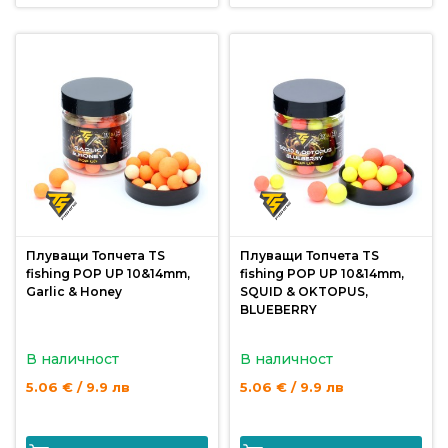
Политика
за
използване
на
“бисквитки”
(Cookie)
Copyright
©
Плуващи Топчета TS
Плуващи Топчета TS
2026
fishing POP UP 10&14mm,
fishing POP UP 10&14mm,
Всички
Garlic & Honey
SQUID & OKTOPUS,
BLUEBERRY
права
запазени.
В наличност
В наличност
Интернет
Маркетинг
5.06 € / 9.9 лв
5.06 € / 9.9 лв
и
Дизайн