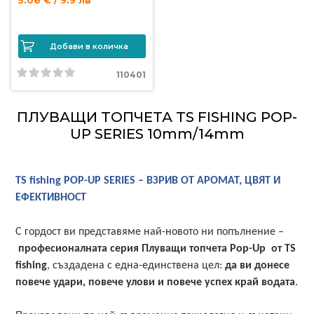
5.06 € / 9.9 лв
Добави в количка
110401
ПЛУВАЩИ ТОПЧЕТА TS FISHING POP-
UP SERIES 10mm/14mm
TS fishing POP-UP SERIES – ВЗРИВ ОТ АРОМАТ, ЦВЯТ И
ЕФЕКТИВНОСТ
С гордост ви представяме най-новото ни попълнение –
професионалната серия
Плуващи топчета
Pop-Up от TS
fishing
, създадена с една-единствена цел:
да ви донесе
повече удари, повече улови и повече успех край водата
.