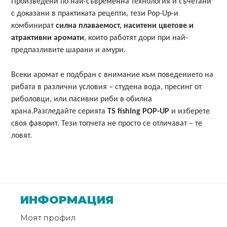
Произведени по най-съвременна технология и съчетани
с доказани в практиката рецепти, тези Pop-Up-и
комбинират
силна плаваемост, наситени цветове и
атрактивни аромати
, които работят дори при най-
предпазливите шарани и амури.
Всеки аромат е подбран с внимание към поведението на
рибата в различни условия – студена вода,
пресинг
от
риболовци, или пасивни риби в обилна
храна.Разгледайте серията
TS fishing POP-UP
и изберете
своя фаворит. Тези топчета не просто се отличават – те
ловят.
ИНФОРМАЦИЯ
Моят профил