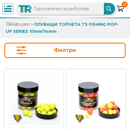
0
×
TRFish.com
>
ПЛУВАЩИ ТОПЧЕТА TS FISHING POP-
UP SERIES 10mm/14mm
0882
892
086
Филтри
info@trfish.com
Вход
Регистрация
Промоции
Нови