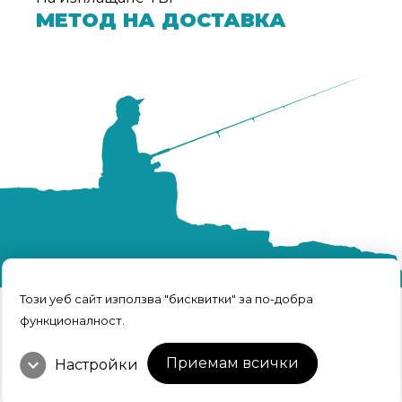
МЕТОД НА ДОСТАВКА
Този уеб сайт използва "бисквитки" за по-добра
функционалност.
TRFISH | Всичко за риболова © 2026 Всички
права запазени.
Интернет Маркетинг и Дизайн
expand_more
Приемам всички
Настройки
от Weberest