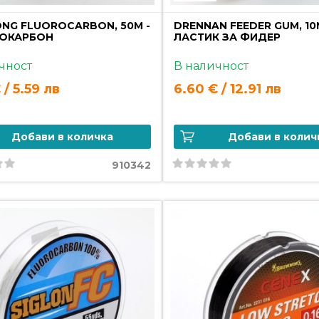
NG FLUOROCARBON, 50M -
DRENNAN FEEDER GUM, 10
ОКАРБОН
ЛАСТИК ЗА ФИДЕР
чност
В наличност
 / 5.59 лв
6.60 € / 12.91 лв
Добави в количка
Добави в колич
910342