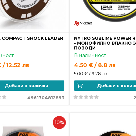
A COMPACT SHOCK LEADER
NYTRO SUBLIME POWER RI
- МОНОФИЛНО ВЛАКНО 
ПОВОДИ
чност
В наличност
 / 12.52 лв
4.50 € / 8.8 лв
5.00 € /
9.78 лв
Добави в количка
Добави в колич
4961704812893
10%