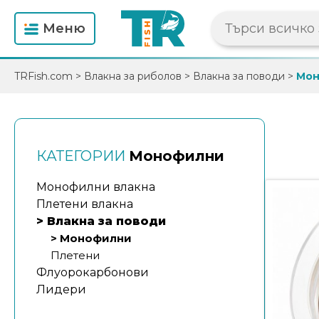
Mеню
TRFish.com
>
Влакна за риболов
>
Влакна за поводи
>
Мон
КАТЕГОРИИ
Монофилни
Монофилни влакна
Плетени влакна
> Влакна за поводи
> Монофилни
Плетени
Флуорокарбонови
Лидери