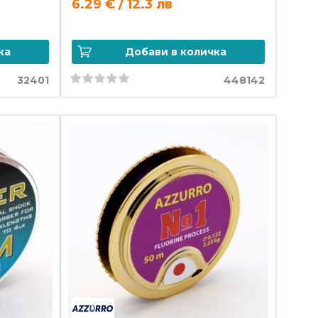
6.29 € / 12.3 лв
ка
Добави в количка
32401
448142