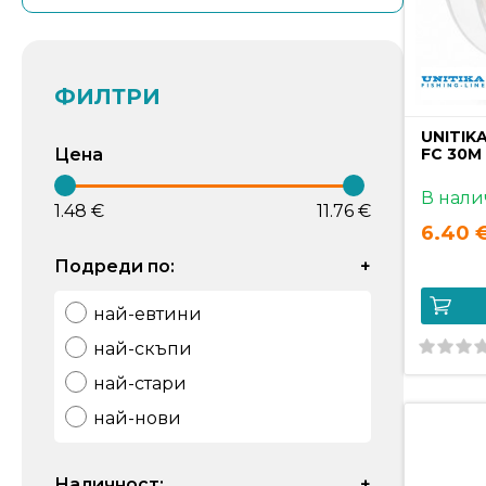
ФИЛТРИ
UNITIK
Цена
FC 30M
В нали
1.48 €
11.76 €
6.40 €
Подреди по:
+
най-евтини
най-скъпи
най-стари
най-нови
Наличност:
+