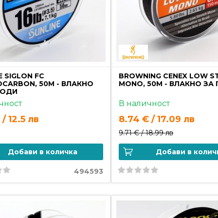
E SIGLON FC
BROWNING CENEX LOW S
CARBON, 50M - ВЛАКНО
MONO, 50M - ВЛАКНО ЗА
ВОДИ
чност
В наличност
 / 12.5 лв
8.74 € / 17.09 лв
9.71 € /
18.99 лв
Добави в количка
Добави в колич
494593