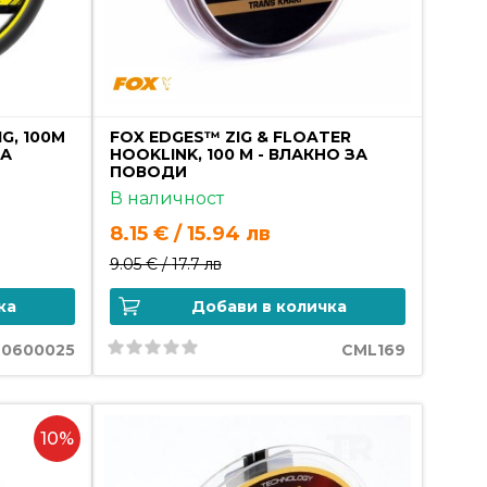
G, 100M
FOX EDGES™ ZIG & FLOATER
ЗА
HOOKLINK, 100 M - ВЛАКНО ЗА
ПОВОДИ
В наличност
8.15 € / 15.94 лв
9.05 € /
17.7 лв
ка
Добави в количка
20600025
CML169
10%