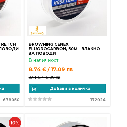
TRETCH
BROWNING CENEX
 ПОВОДИ
FLUOROCARBON, 50M - ВЛАКНО
ЗА ПОВОДИ
В наличност
8.74 € / 17.09 лв
9.71 € /
18.99 лв
ка
Добави в количка
678050
172024
10%