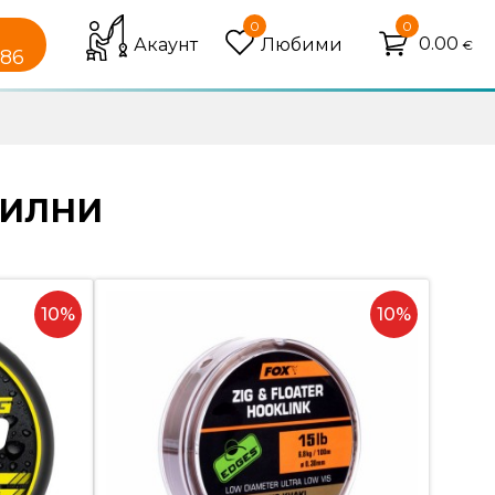
0
0
0.00
Акаунт
Любими
€
086
ИЛНИ
10%
10%