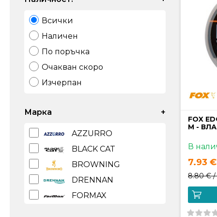
Всички
Наличен
По поръчка
Очакван скоро
Изчерпан
Марка
+
FOX ED
M - ВЛ
AZZURRO
В нали
BLACK CAT
7.93 € 
BROWNING
8.80 € 
DRENNAN
FORMAX
FOX