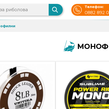
Телефон:
0882 892 
офилни
МОНОФ