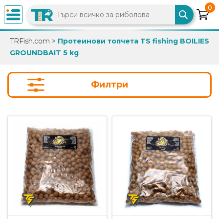
0
×
TRFish.com
>
Протеинови топчета TS fishing BOILIES
GROUNDBAIT 5 kg
0882
892
086
Филтри
info@trfish.com
Вход
Регистрация
Промоции
Нови