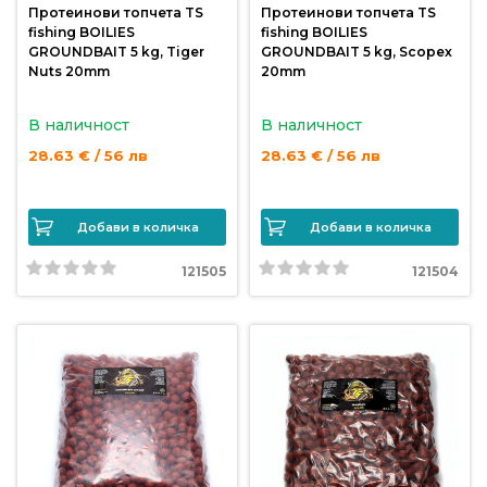
Протеинови топчета TS
Протеинови топчета TS
продукти
fishing BOILIES
fishing BOILIES
GROUNDBAIT 5 kg, Tiger
GROUNDBAIT 5 kg, Scopex
Nuts 20mm
20mm
Захранки
и
В наличност
В наличност
добавки
28.63 € / 56 лв
28.63 € / 56 лв
Макари
Добави в количка
Добави в количка
Въдици
121505
121504
Аксесоари
за
риболов
Влакна
за