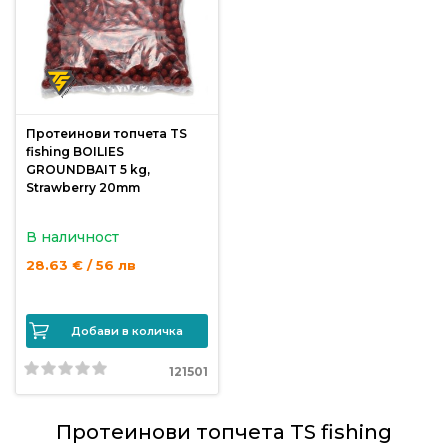
Монтажи
и
поводи
Протеинови топчета TS
fishing BOILIES
Плувки
GROUNDBAIT 5 kg,
за
Strawberry 20mm
риболов
В наличност
Комплекти
28.63 € / 56 лв
за
риболов
Добави в количка
Сонари
121501
Протеинови топчета TS fishing