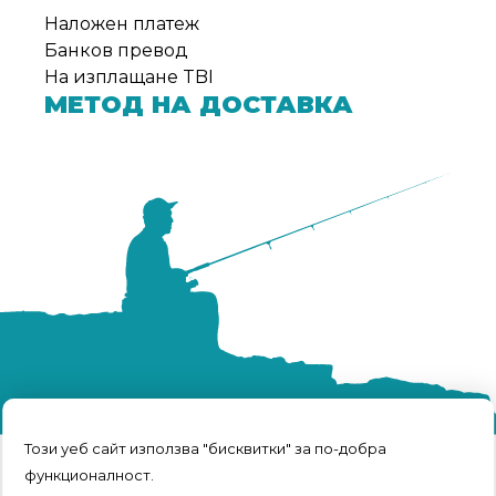
от
Наложен платеж
Weberest
Банков превод
На изплащане TBI
МЕТОД НА ДОСТАВКА
Този уеб сайт използва "бисквитки" за по-добра
функционалност.