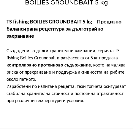
BOILIES GROUNDBAIT 5 kg
За
нас
Контакти
TS fishing BOILIES
GROUNDBAIT 5 kg –
Прецизно
балансирана рецептура за дълготрайно
Поръчка
захранване
и
доставка
Създадени за дълги хранителни кампании, серията TS
fishing Boilies Groundbait в разфасовка от 5 кг предлага
Връщане
контролирано протеиново съдържание
, което намалява
и
риска от прехранване и поддържа активността на рибите
рекламация
около петното.
Изработени по изпитана рецепта, тези топчета осигуряват
Условия
стабилна хранителна стойност и постоянна атрактивност
за
при различни температури и условия.
ползване
Политика
за
поверителност