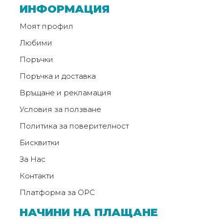
ИНФОРМАЦИЯ
Политика
Моят профил
за
използване
Любими
на
Поръчки
“бисквитки”
Поръчка и доставка
(Cookie)
Връщане и рекламация
Copyright
Условия за ползване
©
Политика за поверителност
2026
Всички
Бисквитки
права
За Нас
запазени.
Контакти
Интернет
Маркетинг
Платформа за ОРС
и
НАЧИНИ НА ПЛАЩАНЕ
Дизайн