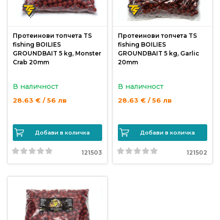
риболов
Протеинови топчета TS
Протеинови топчета TS
Куки
fishing BOILIES
fishing BOILIES
за
GROUNDBAIT 5 kg, Monster
GROUNDBAIT 5 kg, Garlic
риболов
Crab 20mm
20mm
В наличност
В наличност
Дрехи
28.63 € / 56 лв
28.63 € / 56 лв
за
риболов
Добави в количка
Добави в количка
Къмпинг
121503
121502
Лодки
Изкуствени
примамки