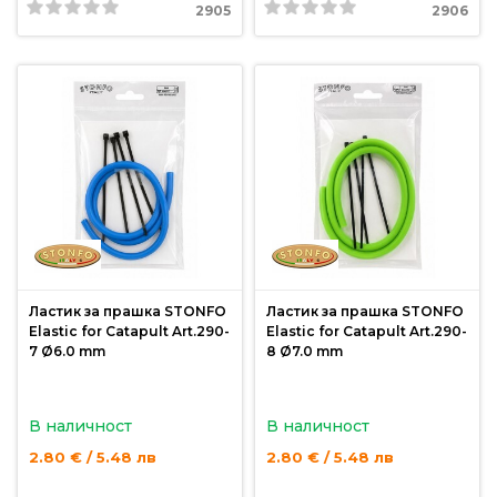
За
2905
2906
нас
Контакти
Поръчка
и
доставка
Връщане
и
рекламация
Ластик за прашка STONFO
Ластик за прашка STONFO
Elastic for Catapult Art.290-
Elastic for Catapult Art.290-
Условия
7 Ø6.0 mm
8 Ø7.0 mm
за
ползване
В наличност
В наличност
Политика
2.80 € / 5.48 лв
2.80 € / 5.48 лв
за
поверителност