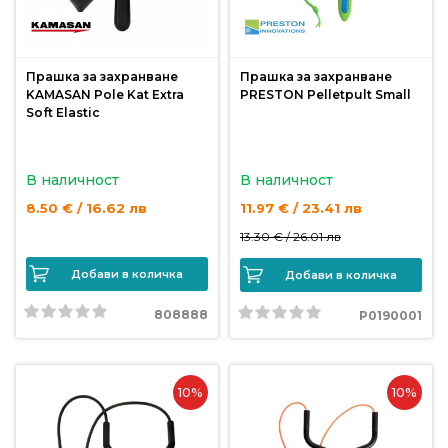
Прашка за захранване
Прашка за захранване
KAMASAN Pole Kat Extra
PRESTON Pelletpult Small
Soft Elastic
В наличност
В наличност
8.50 € / 16.62 лв
11.97 € / 23.41 лв
13.30 € /
26.01 лв
Добави в количка
Добави в количка
808888
P0190001
10%
10%