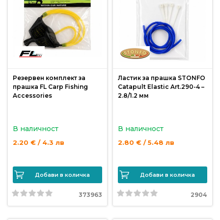
риболов
Куки
за
риболов
Резервен комплект за
Ластик за прашка STONFO
прашка FL Carp Fishing
Catapult Elastic Art.290-4 –
Дрехи
Accessories
2.8/1.2 мм
за
риболов
В наличност
В наличност
2.20 € / 4.3 лв
2.80 € / 5.48 лв
Къмпинг
Лодки
Добави в количка
Добави в количка
373963
2904
Изкуствени
примамки