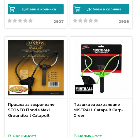
Добави в количка
Добави в количка
Политика
за
2907
2908
използване
на
“бисквитки”
(Cookie)
Copyright
©
2026
Всички
права
запазени.
Прашка за захранване
Прашка за захранване
STONFO Fionda Maxi
MISTRALL Catapult Carp-
Интернет
Groundbait Catapult
Green
Маркетинг
и
Дизайн
В наличност
В наличност