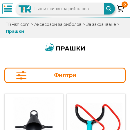
0
×
TRFish.com
>
Аксесоари за риболов
>
За захранване
>
Прашки
0882
892
086
ПРАШКИ
info@trfish.com
Филтри
Вход
Регистрация
Промоции
Нови