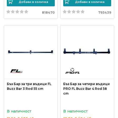
За
Добави в количка
Добави в количка
нас
818470
793439
Контакти
Поръчка
и
доставка
Връщане
и
рекламация
Условия
Бъз Бар за три въдици FL
Бъз Бар за четири въдици
за
Buzz Bar 3 Rod 55 cm
PRO FL Buzz Bar 4 Rod 58
ползване
cm
Политика
за
В наличност
В наличност
поверителност