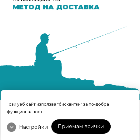
МЕТОД НА ДОСТАВКА
Този уеб сайт използва "бисквитки" за по-добра
функционалност.
TRFISH | Всичко за риболова © 2026 Всички
права запазени.
expand_more
Интернет Маркетинг и Дизайн
Приемам всички
Настройки
от Weberest