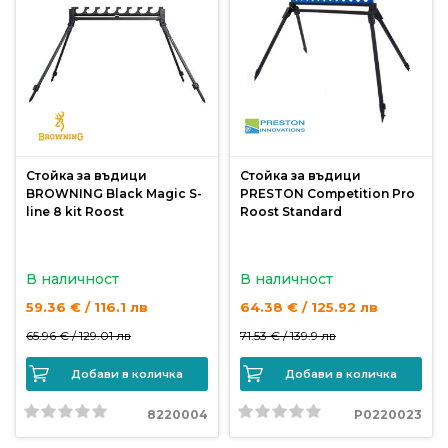
Стойка за въдици
Стойка за въдици
BROWNING Black Magic S-
PRESTON Competition Pro
line 8 kit Roost
Roost Standard
В наличност
В наличност
59.36 € / 116.1 лв
64.38 € / 125.92 лв
65.96 € /
129.01 лв
71.53 € /
139.9 лв
Добави в количка
Добави в количка
8220004
P0220023