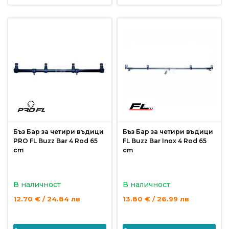
Монтажи
и
поводи
Плувки
за
риболов
Бъз Бар за четири въдици
Бъз Бар за четири въдици
Комплекти
PRO FL Buzz Bar 4 Rod 65
FL Buzz Bar Inox 4 Rod 65
за
cm
cm
риболов
В наличност
В наличност
Сонари
12.70 € / 24.84 лв
13.80 € / 26.99 лв