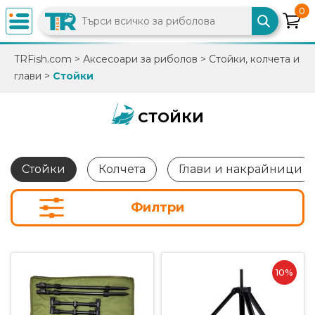
0
×
TRFish.com
>
Аксесоари за риболов
>
Стойки, колчета и
глави
>
Стойки
0882
892
086
СТОЙКИ
info@trfish.com
Стойки
Колчета
Глави и накрайници
Вход
Филтри
Регистрация
10%
Промоции
Нови