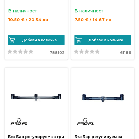
от
Weberest
В наличност
В наличност
10.50 € / 20.54 лв
7.50 € / 14.67 лв
Добави в количка
Добави в количка
788102
61186
Бъз Бар регулируем за три
Бъз Бар регулируем за