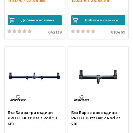
11.50 € / 22.49 лв
12.50 € / 24.45 лв
Политика
за
Добави в количка
Добави в количка
използване
на
642139
818469
“бисквитки”
(Cookie)
Copyright
©
2026
Всички
права
запазени.
Интернет
Бъз Бар за три въдици
Бъз Бар за две въдици
Маркетинг
PRO FL Buzz Bar 3 Rod 50
PRO FL Buzz Bar 2 Rod 23
и
cm
cm
Дизайн