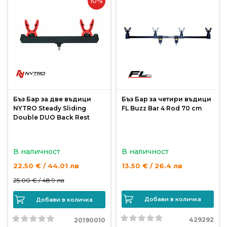
10%
риболов
Куки
за
риболов
Дрехи
Бъз Бар за две въдици
Бъз Бар за четири въдици
за
NYTRO Steady Sliding
FL Buzz Bar 4 Rod 70 cm
риболов
Double DUO Back Rest
Къмпинг
В наличност
В наличност
22.50 € / 44.01 лв
13.50 € / 26.4 лв
Лодки
25.00 € /
48.9 лв
Добави в количка
Добави в количка
Изкуствени
429292
20190010
примамки