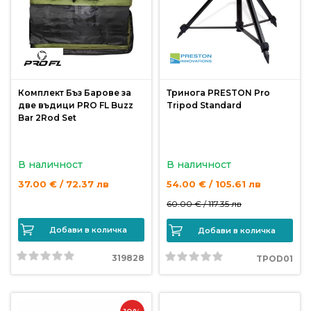
продукти
Захранки
и
добавки
Комплект Бъз Барове за
Тринога PRESTON Pro
две въдици PRO FL Buzz
Tripod Standard
Bar 2Rod Set
Макари
В наличност
В наличност
Въдици
37.00 € / 72.37 лв
54.00 € / 105.61 лв
60.00 € /
117.35 лв
Аксесоари
за
Добави в количка
Добави в количка
риболов
319828
TPOD01
Влакна
за