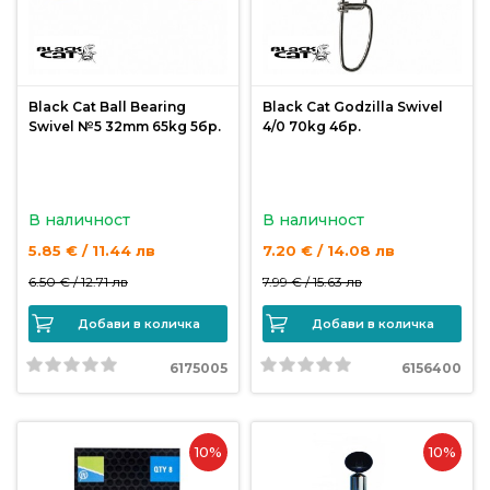
продукти
Захранки
Black Cat Ball Bearing
Black Cat Godzilla Swivel
и
Swivel №5 32mm 65kg 5бр.
4/0 70kg 4бр.
добавки
Макари
В наличност
В наличност
5.85 € / 11.44 лв
7.20 € / 14.08 лв
Въдици
6.50 € /
12.71 лв
7.99 € /
15.63 лв
Добави в количка
Добави в количка
Аксесоари
за
6175005
6156400
риболов
10%
10%
Влакна
за