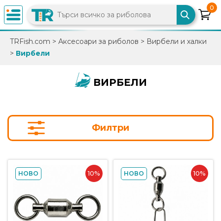
0
×
TRFish.com
>
Аксесоари за риболов
>
Вирбели и халки
>
Вирбели
0882
892
086
ВИРБЕЛИ
info@trfish.com
Филтри
Вход
Регистрация
10%
10%
НОВО
НОВО
Промоции
Нови