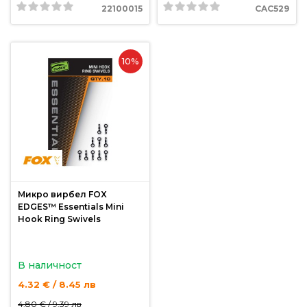
За
22100015
CAC529
нас
Контакти
10%
Поръчка
и
доставка
Връщане
и
рекламация
Микро вирбел FOX
Условия
EDGES™ Essentials Mini
Hook Ring Swivels
за
ползване
В наличност
Политика
4.32 € / 8.45 лв
за
поверителност
4.80 € /
9.39 лв