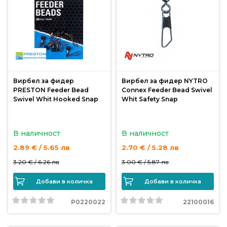
риболов
Куки
за
риболов
Вирбел за фидер
Вирбел за фидер NYTRO
PRESTON Feeder Bead
Connex Feeder Bead Swivel
Дрехи
Swivel Whit Hooked Snap
Whit Safety Snap
за
риболов
В наличност
В наличност
2.89 € / 5.65 лв
2.70 € / 5.28 лв
Къмпинг
3.20 € /
6.26 лв
3.00 € /
5.87 лв
Лодки
Добави в количка
Добави в количка
P0220022
22100016
Изкуствени
примамки