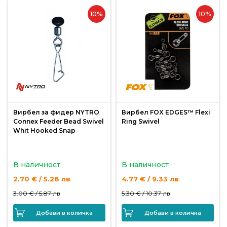
10%
10%
Монтажи
и
поводи
Плувки
за
риболов
Вирбел за фидер NYTRO
Вирбел FOX EDGES™ Flexi
Connex Feeder Bead Swivel
Ring Swivel
Whit Hooked Snap
Комплекти
за
риболов
В наличност
В наличност
2.70 € / 5.28 лв
4.77 € / 9.33 лв
Сонари
3.00 € /
5.87 лв
5.30 € /
10.37 лв
Добави в количка
Добави в количка