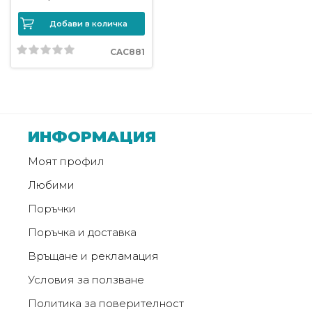
Добави в количка
Политика
за
CAC881
използване
на
“бисквитки”
(Cookie)
ИНФОРМАЦИЯ
Copyright
Моят профил
©
Любими
2026
Всички
Поръчки
права
Поръчка и доставка
запазени.
Интернет
Връщане и рекламация
Маркетинг
Условия за ползване
и
Дизайн
Политика за поверителност