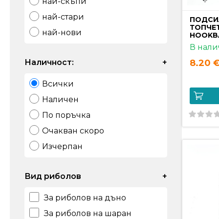
най-скъпи
най-стари
ПОДСИ
ТОПЧЕТ
най-нови
HOOKBA
В нали
Наличност:
+
8.20 €
Всички
Наличен
По поръчка
Очакван скоро
Изчерпан
Вид риболов
+
За риболов на дъно
За риболов на шаран