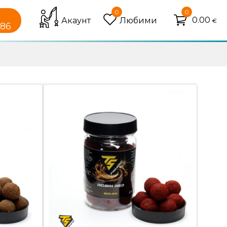
0
0
0.00
Акаунт
Любими
€
086