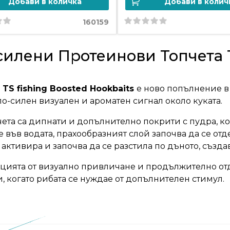
Добави в количка
Добави в колич
160159
илени Протеинови Топчета TS
TS fishing Boosted Hookbaits
е ново попълнение в 
по-силен визуален и ароматен сигнал около куката.
чета са дипнати и допълнително покрити с пудра, ко
 във водата, прахообразният слой започва да се отде
 активира и започва да се разстила по дъното, създ
ията от визуално привличане и продължително отд
, когато рибата се нуждае от допълнителен стимул.