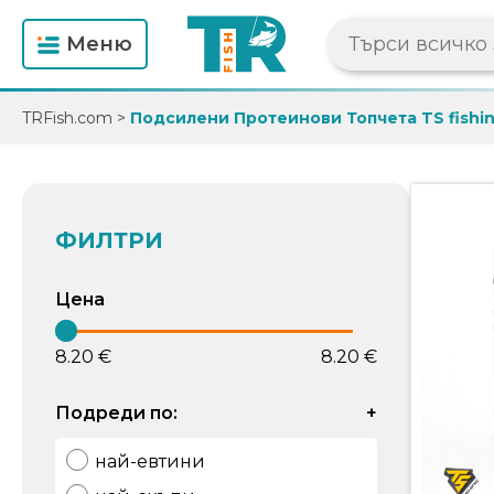
Mеню
TRFish.com
>
Подсилени Протеинови Топчета TS fishin
ФИЛТРИ
Цена
8.20 €
8.20 €
Подреди по:
+
най-евтини