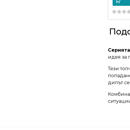
Подс
Серията 
идея за 
Тези топ
попадане
дипът се
Комбинац
ситуации