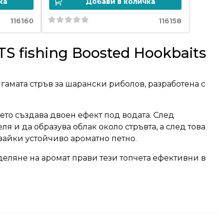
ка
Добави в количка
116160
116158
 fishing Boosted Hookbaits
гамата стръв за шарански риболов, разработена с
ето създава двоен ефект под водата. След
ля и да образува облак около стръвта, а след това
авайки устойчиво ароматно петно.
еляне на аромат прави тези топчета ефективни в