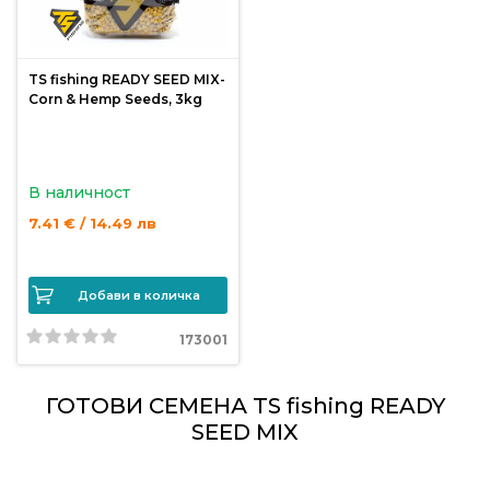
риболов
TS fishing READY SEED MIX-
Куки
Corn & Hemp Seeds, 3kg
за
риболов
В наличност
Дрехи
7.41 € / 14.49 лв
за
риболов
Добави в количка
Къмпинг
173001
Лодки
ГОТОВИ СЕМЕНА TS fishing READY
SEED MIX
Изкуствени
примамки