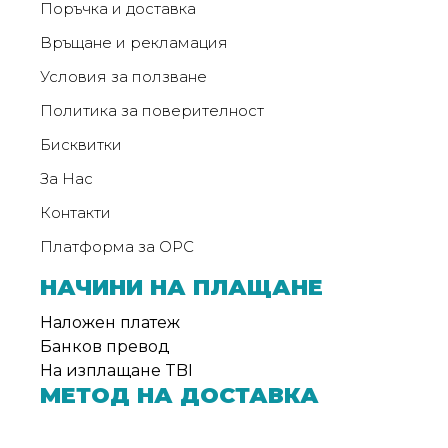
За
Поръчка и доставка
нас
Връщане и рекламация
Контакти
Условия за ползване
Политика за поверителност
Поръчка
и
Бисквитки
доставка
За Нас
Връщане
Контакти
и
Платформа за ОРС
рекламация
НАЧИНИ НА ПЛАЩАНЕ
Условия
Наложен платеж
за
Банков превод
ползване
На изплащане TBI
МЕТОД НА ДОСТАВКА
Политика
за
поверителност