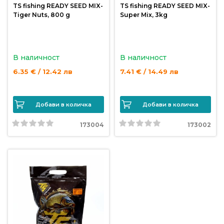
TS fishing READY SEED MIX-
TS fishing READY SEED MIX-
продукти
Tiger Nuts, 800 g
Super Mix, 3kg
Захранки
и
В наличност
В наличност
добавки
6.35 € / 12.42 лв
7.41 € / 14.49 лв
Макари
Добави в количка
Добави в количка
Въдици
173004
173002
Аксесоари
за
риболов
Влакна
за