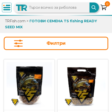
0
×
TRFish.com
>
ГОТОВИ СЕМЕНА TS fishing READY
SEED MIX
0882
892
086
Филтри
info@trfish.com
Вход
Регистрация
Промоции
Нови