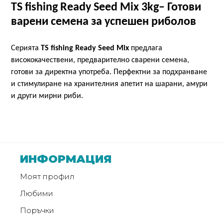
TS fishing Ready Seed Mix 3kg– Готови
варени семена за успешен риболов
Монтажи
и
поводи
Серията
TS fishing Ready Seed Mix
предлага
висококачествени, предварително сварени семена,
готови за директна употреба. Перфектни за подхранване
Плувки
и стимулиране на хранителния апетит на шарани, амури
за
и други мирни риби.
риболов
Комплекти
за
риболов
ИНФОРМАЦИЯ
Моят профил
Сонари
Любими
Поръчки