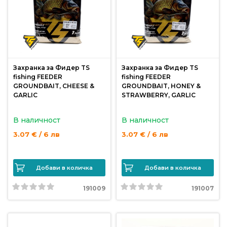
Монтажи
и
поводи
Захранка за Фидер TS
Захранка за Фидер TS
fishing FEEDER
fishing FEEDER
Плувки
GROUNDBAIT, CHEESE &
GROUNDBAIT, HONEY &
за
GARLIC
STRAWBERRY, GARLIC
риболов
В наличност
В наличност
Комплекти
3.07 € / 6 лв
3.07 € / 6 лв
за
риболов
Добави в количка
Добави в количка
Сонари
191009
191007