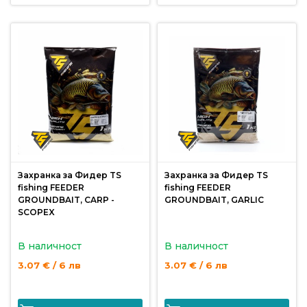
Политика
за
използване
на
“бисквитки”
(Cookie)
Copyright
©
Захранка за Фидер TS
Захранка за Фидер TS
2026
fishing FEEDER
fishing FEEDER
Всички
GROUNDBAIT, CARP -
GROUNDBAIT, GARLIC
SCOPEX
права
запазени.
В наличност
В наличност
Интернет
Маркетинг
3.07 € / 6 лв
3.07 € / 6 лв
и
Дизайн