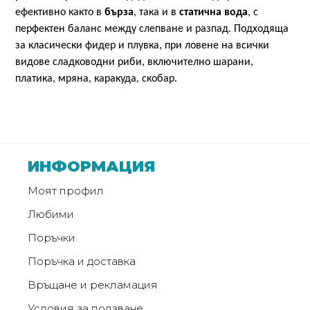
ефективно както в
бърза
, така и в
статична вода
, с
перфектен баланс между слепване и разпад.
Подходяща
за
класически фидер и плувка
, при ловене на в
сички
видове сладководни риби, включително шарани,
платика, мряна, каракуда, скобар
.
ИНФОРМАЦИЯ
Моят профил
Любими
Поръчки
Поръчка и доставка
Връщане и рекламация
Условия за ползване