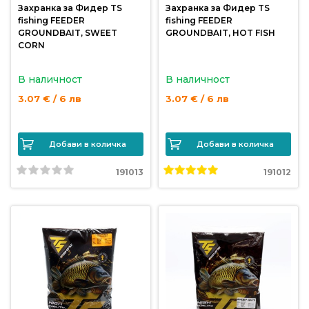
Захранка за Фидер TS
Захранка за Фидер TS
продукти
fishing FEEDER
fishing FEEDER
GROUNDBAIT, SWEET
GROUNDBAIT, HOT FISH
CORN
Захранки
и
В наличност
В наличност
добавки
3.07 € / 6 лв
3.07 € / 6 лв
Макари
Добави в количка
Добави в количка
Въдици
191013
191012
Аксесоари
за
риболов
Влакна
за