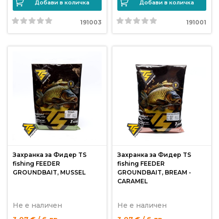
Добави в количка
Добави в количка
от
Weberest
191003
191001
Захранка за Фидер TS
Захранка за Фидер TS
fishing FEEDER
fishing FEEDER
GROUNDBAIT, MUSSEL
GROUNDBAIT, BREAM -
CARAMEL
Не е наличен
Не е наличен