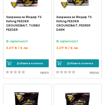
риболов
Захранка за Фидер TS
Захранка за Фидер TS
Куки
fishing FEEDER
fishing FEEDER
за
GROUNDBAIT, TURBO
GROUNDBAIT, FEERER
риболов
FEEDER
DARK
В наличност
В наличност
Дрехи
3.07 € / 6 лв
3.07 € / 6 лв
за
риболов
Добави в количка
Добави в количка
Къмпинг
191011
191010
Лодки
Изкуствени
примамки