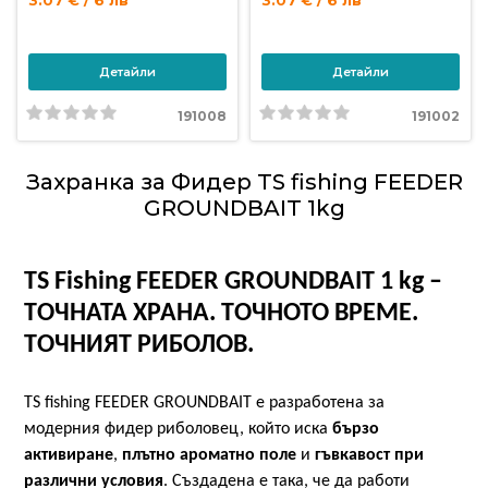
3.07 € / 6 лв
3.07 € / 6 лв
Детайли
Детайли
191008
191002
Захранка за Фидер TS fishing FEEDER
GROUNDBAIT 1kg
TS Fishing FEEDER GROUNDBAIT 1 kg –
Т
ОЧНАТА ХРАНА
. Т
ОЧНОТО ВРЕМЕ
.
Т
ОЧНИЯТ РИБОЛОВ
.
TS fishing FEEDER GROUNDBAIT е разработена за
модерния фидер риболовец, който иска
бързо
активиране
,
плътно ароматно поле
и
гъвкавост при
различни условия
. Създадена е така, че да работи