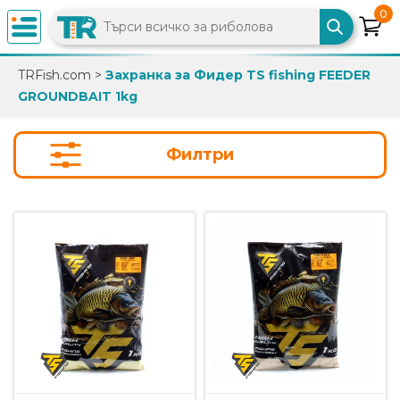
0
×
TRFish.com
>
Захранка за Фидер TS fishing FEEDER
GROUNDBAIT 1kg
0882
892
086
Филтри
info@trfish.com
Вход
Регистрация
Промоции
Нови