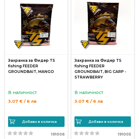
За
нас
Контакти
Поръчка
и
доставка
Захранка за Фидер TS
Захранка за Фидер TS
Връщане
fishing FEEDER
fishing FEEDER
GROUNDBAIT, MANGO
GROUNDBAIT, BIG CARP -
и
STRAWBERRY
рекламация
В наличност
В наличност
Условия
за
3.07 € / 6 лв
3.07 € / 6 лв
ползване
Политика
Добави в количка
Добави в количка
за
191006
191005
поверителност