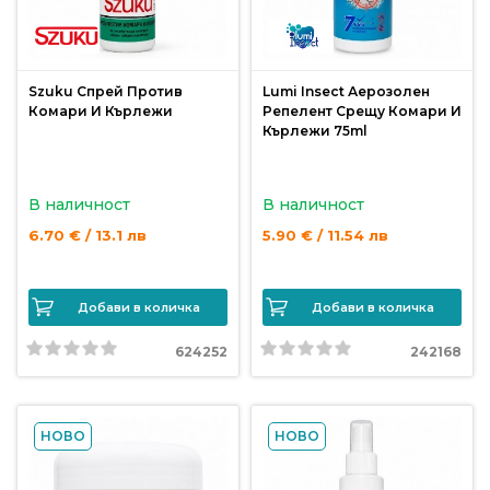
продукти
Захранки
Szuku Спрей Против
Lumi Insect Аерозолен
Комари И Кърлежи
Репелент Срещу Комари И
и
Кърлежи 75ml
добавки
В наличност
В наличност
Макари
6.70 € / 13.1 лв
5.90 € / 11.54 лв
Въдици
Добави в количка
Добави в количка
Аксесоари
624252
242168
за
риболов
НОВО
НОВО
Влакна
за