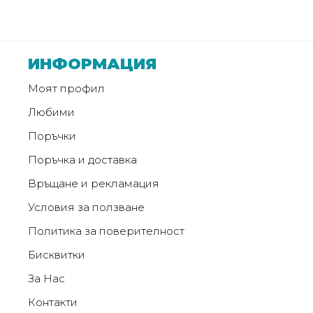
Монтажи
и
ИНФОРМАЦИЯ
поводи
Моят профил
Плувки
Любими
за
Поръчки
риболов
Поръчка и доставка
Връщане и рекламация
Комплекти
за
Условия за ползване
риболов
Политика за поверителност
Бисквитки
Сонари
За Нас
Контакти