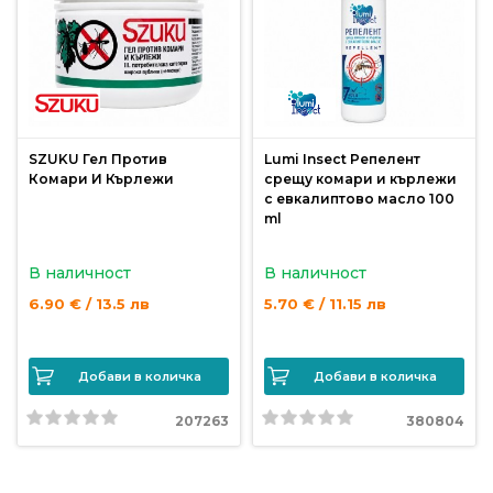
риболов
Куки
за
риболов
SZUKU Гел Против
Lumi Insect Репелент
Комари И Кърлежи
срещу комари и кърлежи
с евкалиптово масло 100
Дрехи
ml
за
риболов
В наличност
В наличност
6.90 € / 13.5 лв
5.70 € / 11.15 лв
Къмпинг
Добави в количка
Добави в количка
Лодки
207263
380804
Изкуствени
примамки