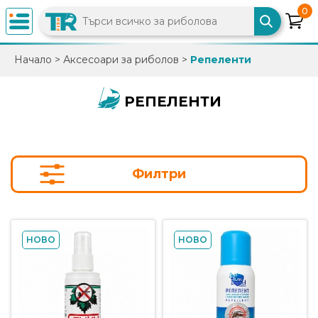
0
×
Начало
>
Аксесоари за риболов
>
Репеленти
0882
892
РЕПЕЛЕНТИ
086
info@trfish.com
Филтри
Вход
Регистрация
НОВО
НОВО
Промоции
Нови