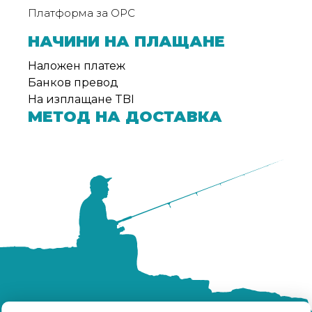
За
Платформа за ОРС
нас
НАЧИНИ НА ПЛАЩАНЕ
Контакти
Наложен платеж
Поръчка
Банков превод
и
На изплащане TBI
МЕТОД НА ДОСТАВКА
доставка
Връщане
и
рекламация
Условия
за
ползване
Политика
за
поверителност