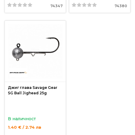
За
74347
74380
нас
Контакти
Поръчка
и
доставка
Връщане
и
рекламация
Джиг глава Savage Gear
Условия
SG Ball Jighead 25g
за
ползване
Политика
В наличност
за
1.40 € / 2.74 лв
поверителност