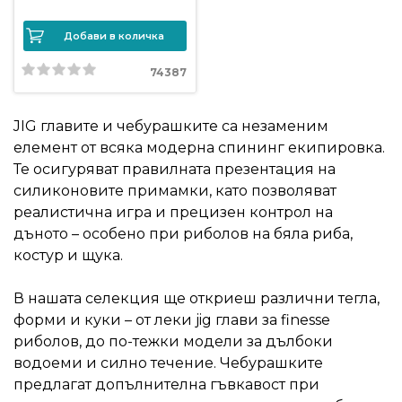
Политика
Добави в количка
за
74387
използване
на
“бисквитки”
JIG главите и чебурашките са незаменим
(Cookie)
елемент от всяка модерна спининг екипировка.
Те осигуряват правилната презентация на
силиконовите примамки, като позволяват
Copyright
реалистична игра и прецизен контрол на
©
дъното – особено при риболов на бяла риба,
2026
костур и щука.
Всички
права
В нашата селекция ще откриеш различни тегла,
запазени.
форми и куки – от леки jig глави за finesse
Интернет
риболов, до по-тежки модели за дълбоки
Маркетинг
водоеми и силно течение. Чебурашките
и
предлагат допълнителна гъвкавост при
Дизайн