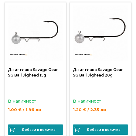
Монтажи
и
поводи
Плувки
за
риболов
Джиг глава Savage Gear
Джиг глава Savage Gear
SG Ball Jighead 15g
SG Ball Jighead 20g
Комплекти
за
риболов
В наличност
В наличност
1.00 € / 1.96 лв
1.20 € / 2.35 лв
Сонари
Добави в количка
Добави в количка