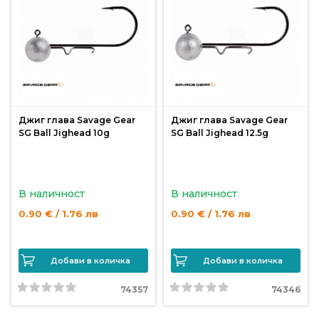
риболов
Куки
за
риболов
Джиг глава Savage Gear
Джиг глава Savage Gear
Дрехи
SG Ball Jighead 10g
SG Ball Jighead 12.5g
за
риболов
В наличност
В наличност
Къмпинг
0.90 € / 1.76 лв
0.90 € / 1.76 лв
Лодки
Добави в количка
Добави в количка
74357
74346
Изкуствени
примамки