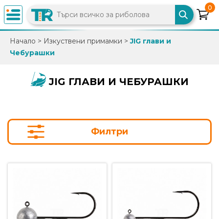
0
×
Начало
>
Изкуствени примамки
>
JIG глави и
Чебурашки
0882
892
086
JIG ГЛАВИ И ЧЕБУРАШКИ
info@trfish.com
Филтри
Вход
Регистрация
Промоции
Нови