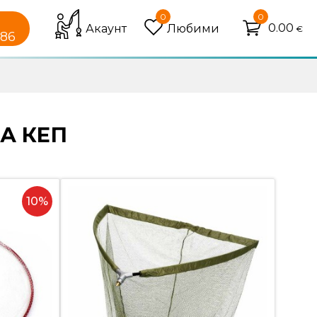
0
0
0.00
Акаунт
Любими
€
086
А КЕП
10%