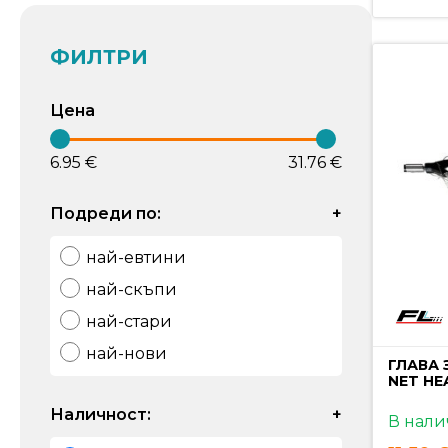
ФИЛТРИ
Цена
6.95 €
31.76 €
Подреди по:
+
най-евтини
най-скъпи
най-стари
най-нови
ГЛАВА 
NET HE
Наличност:
+
В нали