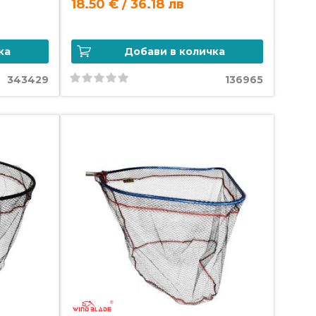
18.50 € / 36.18 лв
ка
Добави в количка
343429
136965