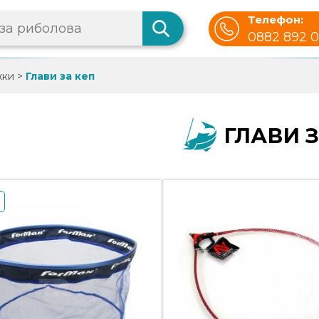
Телефон:
0882 892 
жки
>
Глави за кеп
ГЛАВИ З