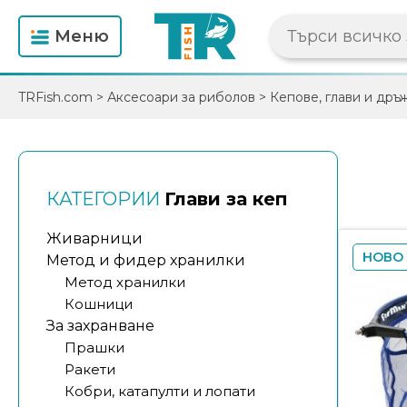
Mеню
TRFish.com
>
Аксесоари за риболов
>
Кепове, глави и дръ
КАТЕГОРИИ
Глави за кеп
Живарници
НОВО
Метод и фидер хранилки
Метод хранилки
Кошници
За захранване
Прашки
Ракети
Кобри, катапулти и лопати