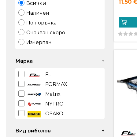
11.50 
Всички
Наличен
По поръчка
Очакван скоро
Изчерпан
Марка
+
FL
FORMAX
Matrix
NYTRO
OSAKO
PRESTON
Вид риболов
+
PRO FL