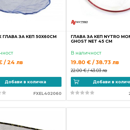
 ГЛАВА ЗА КЕП 50X60CM
ГЛАВА ЗА КЕП NYTRO M
GHOST NET 45 CM
чност
В наличност
€ / 24 лв
19.80 € / 38.73 лв
22.00 € /
43.03 лв
Добави в количка
Добави в колич
FXEL402060