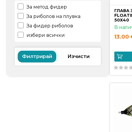
WIND BLADE
За метод фидер
ГЛАВА 
избери всички
FLOATI
За риболов на плувка
50Х40
За фидер риболов
В нали
избери всички
13.00 
Филтрирай