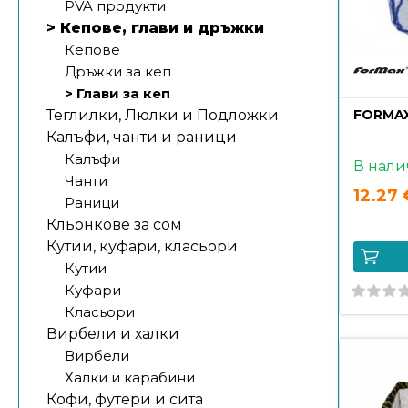
PVA продукти
> Кепове, глави и дръжки
Кепове
Дръжки за кеп
> Глави за кеп
Теглилки, Люлки и Подложки
FORMAX
Калъфи, чанти и раници
Калъфи
В нали
Чанти
12.27 
Раници
Кльонкове за сом
Кутии, куфари, класьори
Кутии
Куфари
Класьори
Вирбели и халки
Вирбели
Халки и карабини
Кофи, футери и сита