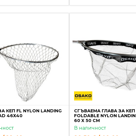
ЗА КЕП FL NYLON LANDING
СГЪВАЕМА ГЛАВА ЗА КЕП
AD 46Х40
FOLDABLE NYLON LANDIN
60 X 50 CM
чност
В наличност