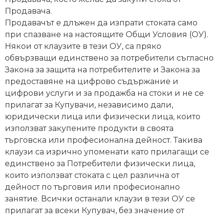
риболов
Продавача.
Продавачът е длъжен да изпрати стоката само
при спазване на настоящите Общи Условия (ОУ).
Куки
Някои от клаузите в тези ОУ, са пряко
за
обвързващи единствено за потребители съгласно
риболов
Закона за защита на потребителите и Закона за
предоставяне на цифрово съдържание и
Дрехи
цифрови услуги и за продажба на стоки и не се
за
прилагат за Купувачи, независимо дали,
риболов
юридически лица или физически лица, които
използват закупените продукти в своята
търговска или професионална дейност. Такива
Къмпинг
клаузи са изрично упоменати като прилагащи се
единствено за Потребители физически лица,
Лодки
които използват стоката с цел различна от
дейност по търговия или професионално
занятие. Всички останали клаузи в тези ОУ се
Изкуствени
прилагат за всеки Купувач, без значение от
примамки