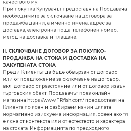
качеството му.
При покупка Купувачът предоставя на Продавача
Монтажи
необходимите за сключване на договора за
и
продажба данни, а именно имена, адрес за
поводи
доставка, електронна поща, телефонен номер,
метод на доставка и плащане.
Плувки
II. СКЛЮЧВАНЕ ДОГОВОР ЗА ПОКУПКО-
за
ПРОДАЖБА НА СТОКА И ДОСТАВКА НА
риболов
ЗАКУПЕНАТА СТОКА
Преди Клиентът да бъде обвързан от договор
Комплекти
или от предложение за сключване на договор,
за
вкл. договор от разстояние или от договор извън
риболов
търговския обект, Продавачът през онлайн
магазина https://www.TRfish.com/ преодоставя на
Клиента по ясен и разбираем начин цялата
Сонари
нормативно изискуема информация, освен ако тя
е ясна от контекста или от естеството и характера
на стоката. Информацията по предходното