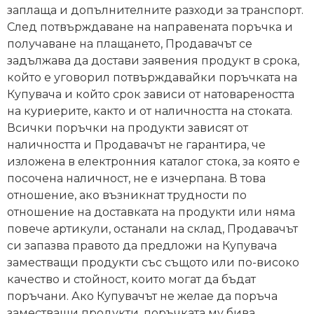
заплаща и допълнителните разходи за транспорт.
След потвърждаване на направената поръчка и
получаване на плащането, Продавачът се
задължава да достави заявения продукт в срока,
който е уговорил потвърждавайки поръчката на
Купувача и който срок зависи от натовареността
на куриерите, както и от наличността на стоката.
Всички поръчки на продукти зависят от
наличността и Продавачът не гарантира, че
изложена в електронния каталог стока, за която е
посочена наличност, не е изчерпана. В това
отношение, ако възникнат трудности по
отношение на доставката на продукти или няма
повече артикули, останали на склад, Продавачът
си запазва правото да предложи на Купувача
заместващи продукти със същото или по-високо
качество и стойност, които могат да бъдат
поръчани. Ако Купувачът не желае да поръча
заместващи продукти, поръчката му бива