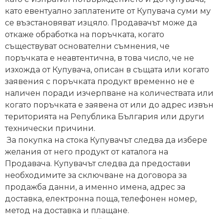
като евентуално заплатените от Купувача суми му
Политика
се възстановяват изцяло. Продавачът може да
за
откаже обработка на поръчката, когато
използване
съществуват основателни съмнения, че
на
поръчката е неавтентична, в това число, че не
“бисквитки”
изхожда от Купувача, описан в същата или когато
(Cookie)
заявения с поръчката продукт временно не е
наличен поради изчерпване на количествата или
когато поръчката е заявена от или до адрес извън
Copyright
територията на Република България или други
©
технически причини.
2026
За покупка на стока Купувачът следва да избере
Всички
желания от него продукт от каталога на
права
Продавача. Купувачът следва да предостави
запазени.
необходимите за сключване на договора за
Интернет
продажба данни, а именно имена, адрес за
Маркетинг
доставка, електронна поща, телефонен номер,
и
метод на доставка и плащане.
Дизайн