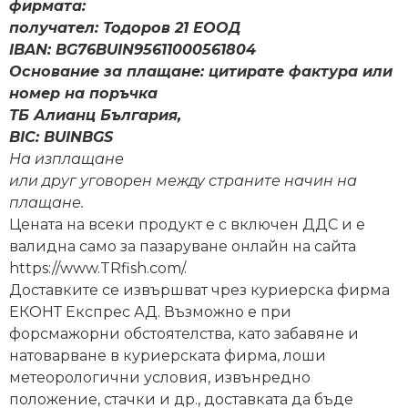
фирмата:
получател: Тодоров 21 ЕООД
IBAN: BG76BUIN95611000561804
Основание за плащане: цитирате фактура или
номер на поръчка
ТБ Алианц България,
BIC: BUINBGS
На изплащане
или друг уговорен между страните начин на
плащане.
Цената на всеки продукт е с включен ДДС и е
валидна само за пазаруване онлайн на сайта
https://www.TRfish.com/.
Доставките се извършват чрез куриерска фирма
ЕКОНТ Експрес АД. Възможно е при
форсмажорни обстоятелства, като забавяне и
натоварване в куриерската фирма, лоши
метеорологични условия, извънредно
положение, стачки и др., доставката да бъде