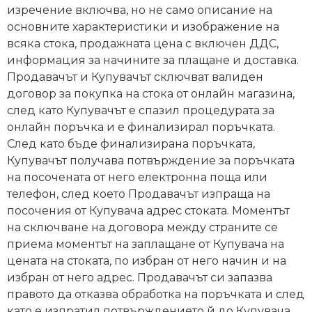
За
изречение включва, но не само описание на
нас
основните характеристики и изображение на
всяка стока, продажната цена с включен ДДС,
Контакти
информация за начините за плащане и доставка.
Продавачът и Купувачът сключват валиден
Поръчка
договор за покупка на стока от онлайн магазина,
и
след като Купувачът е спазил процедурата за
доставка
онлайн поръчка и е финализирал поръчката.
След като бъде финализирана поръчката,
Връщане
Купувачът получава потвърждение за поръчката
и
на посочената от него електронна поща или
рекламация
телефон, след което Продавачът изпраща на
Условия
посочения от Купувача адрес стоката. Моментът
за
на сключване на договора между страните се
ползване
приема моментът на заплащане от Купувача на
цената на стоката, по избран от него начин и на
Политика
избран от него адрес. Продавачът си запазва
за
правото да отказва обработка на поръчката и след
поверителност
като е изпратил потвърждението й до Купувача,