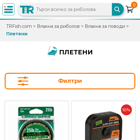
0
×
TRFish.com
>
Влакна за риболов
>
Влакна за поводи
>
Плетени
0882
892
086
ПЛЕТЕНИ
info@trfish.com
Филтри
Вход
Регистрация
10%
Промоции
Нови