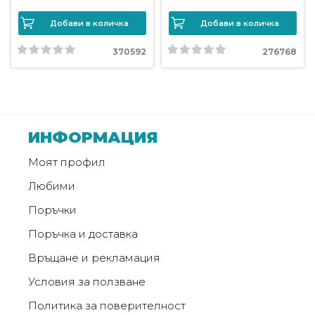
Добави в количка
Добави в количка
Политика
за
370592
276768
използване
на
“бисквитки”
(Cookie)
ИНФОРМАЦИЯ
Copyright
Моят профил
©
Любими
2026
Всички
Поръчки
права
Поръчка и доставка
запазени.
Интернет
Връщане и рекламация
Маркетинг
Условия за ползване
и
Дизайн
Политика за поверителност