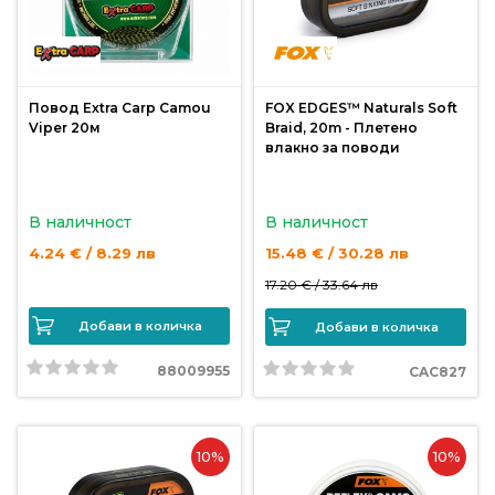
продукти
Захранки
Повод Extra Carp Camou
FOX EDGES™ Naturals Soft
и
Viper 20м
Braid, 20m - Плетено
добавки
влакно за поводи
Макари
В наличност
В наличност
4.24 € / 8.29 лв
15.48 € / 30.28 лв
Въдици
17.20 € /
33.64 лв
Добави в количка
Добави в количка
Аксесоари
за
88009955
CAC827
риболов
10%
10%
Влакна
за