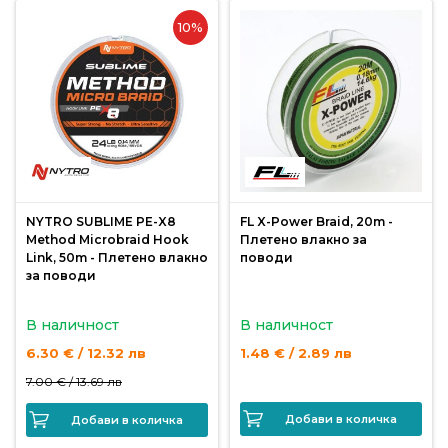
10%
Монтажи
и
поводи
Плувки
за
риболов
NYTRO SUBLIME PE-X8
FL X-Power Braid, 20m -
Method Microbraid Hook
Плетено влакно за
Link, 50m - Плетено влакно
поводи
Комплекти
за поводи
за
риболов
В наличност
В наличност
6.30 € / 12.32 лв
1.48 € / 2.89 лв
Сонари
7.00 € /
13.69 лв
Добави в количка
Добави в количка