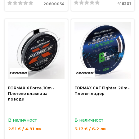
За
416201
20600054
нас
Контакти
Поръчка
и
доставка
Връщане
и
рекламация
FORMAX X Force, 10m -
FORMAX CAT Fighter, 20m -
Условия
Плетено влакно за
Плетен лидер
поводи
за
ползване
В наличност
В наличност
Политика
2.51 € / 4.91 лв
3.17 € / 6.2 лв
за
поверителност