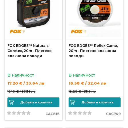
риболов
Куки
за
риболов
FOX EDGES™ Naturals
FOX EDGES™ Reflex Camo,
Coretex, 20m - Плетено
20m - Плетено влакно за
Дрехи
влакно за поводи
поводи
за
риболов
В наличност
В наличност
17.20 € / 33.64 лв
16.38 € / 32.04 лв
Къмпинг
19.10 € /
37.36 лв
18.20 € /
35.6 лв
Лодки
Добави в количка
Добави в количка
CAC816
CAC749
Изкуствени
примамки