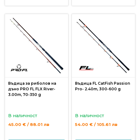
За
нас
Контакти
Поръчка
и
доставка
Връщане
и
рекламация
Въдица за риболов на
Въдица FL CatFish Passion
дъно PRO FL FLX River-
Pro- 2.40m, 300-600 g
Условия
3.00m, 70-350 g
за
ползване
В наличност
В наличност
Политика
45.00 € / 88.01 лв
54.00 € / 105.61 лв
за
поверителност