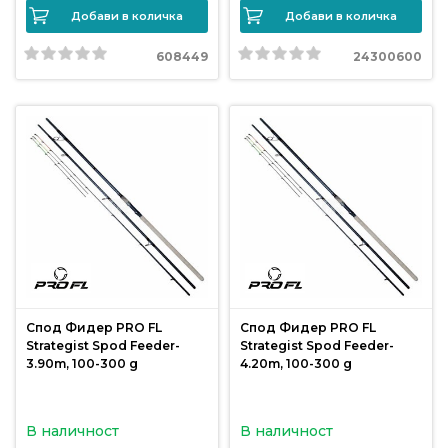
Добави в количка
Добави в количка
Политика
608449
24300600
за
използване
на
“бисквитки”
(Cookie)
Copyright
©
2026
Всички
права
Спод Фидер PRO FL
Спод Фидер PRO FL
запазени.
Strategist Spod Feeder-
Strategist Spod Feeder-
Интернет
3.90m, 100-300 g
4.20m, 100-300 g
Маркетинг
и
В наличност
В наличност
Дизайн