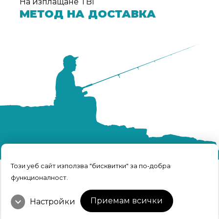
На изплащане TBI
МЕТОД НА ДОСТАВКА
Този уеб сайт използва "бисквитки" за по-добра
функционалност.
TRFISH | Всичко за риболова © 2026 Всички
права запазени.
expand_more
Интернет Маркетинг и Дизайн
Приемам всички
Настройки
от Weberest