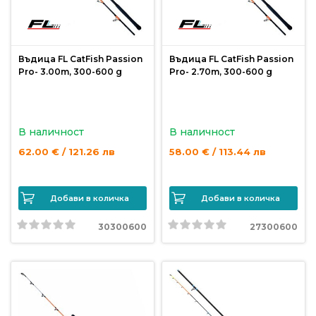
продукти
Захранки
Въдица FL CatFish Passion
Въдица FL CatFish Passion
Pro- 3.00m, 300-600 g
Pro- 2.70m, 300-600 g
и
добавки
В наличност
В наличност
Макари
62.00 € / 121.26 лв
58.00 € / 113.44 лв
Въдици
Добави в количка
Добави в количка
Аксесоари
30300600
27300600
за
риболов
Влакна
за