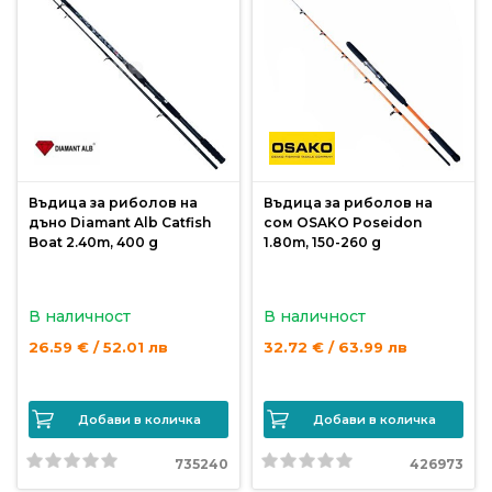
Въдица за риболов на
Въдица за риболов на
дъно Diamant Alb Catfish
сом OSAKO Poseidon
Boat 2.40m, 400 g
1.80m, 150-260 g
В наличност
В наличност
26.59 € / 52.01 лв
32.72 € / 63.99 лв
Добави в количка
Добави в количка
735240
426973