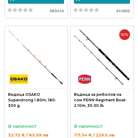
583410
341650
10%
Въдица OSAKO
Въдица за риболов на
Superstrong 1.80m, 180-
сом PENN Regiment Boat-
300 g
2.10m, 30-50 lb
В наличност
В наличност
32.72 € / 63.99 лв
117.34 € / 229.5 лв