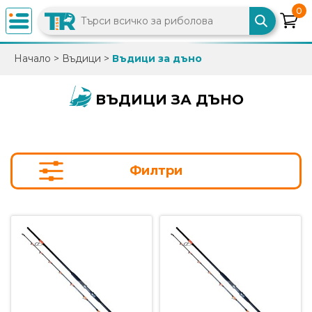
0
×
Начало
>
Въдици
>
Въдици за дъно
0882
892
ВЪДИЦИ ЗА ДЪНО
086
info@trfish.com
Филтри
Вход
Регистрация
Промоции
Нови