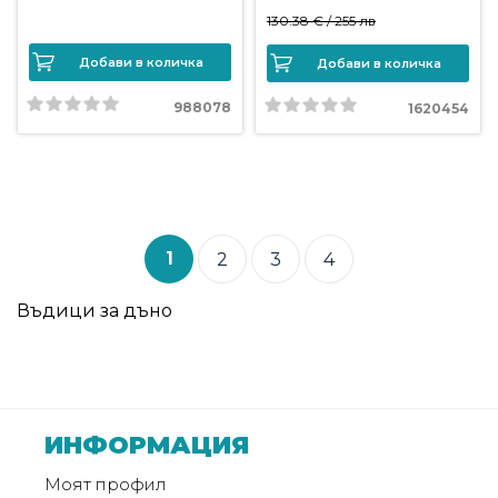
130.38 € /
255 лв
Добави в количка
Добави в количка
988078
1620454
1
2
3
4
Въдици за дъно
ИНФОРМАЦИЯ
Моят профил