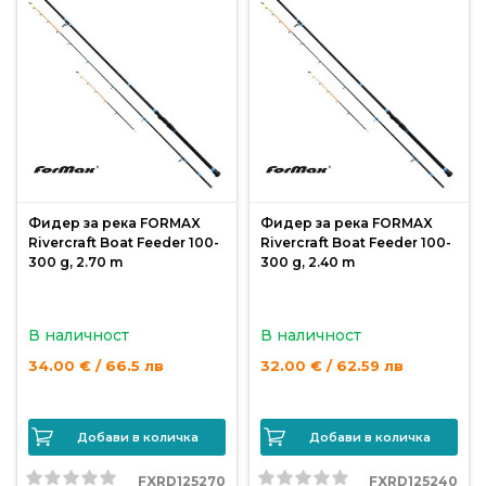
Монтажи
и
поводи
Плувки
за
риболов
Фидер за река FORMAX
Фидер за река FORMAX
Rivercraft Boat Feeder 100-
Rivercraft Boat Feeder 100-
300 g, 2.70 m
300 g, 2.40 m
Комплекти
за
В наличност
В наличност
риболов
34.00 € / 66.5 лв
32.00 € / 62.59 лв
Сонари
Добави в количка
Добави в количка
FXRD125270
FXRD125240