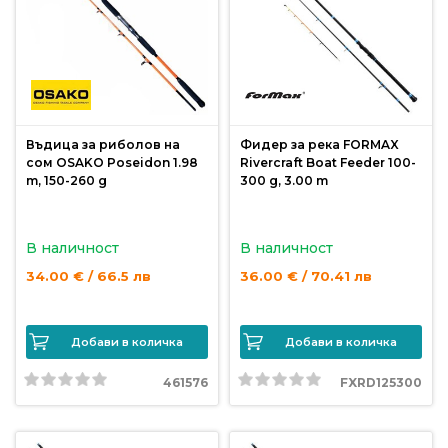
риболов
Куки
за
риболов
Въдица за риболов на
Фидер за река FORMAX
сом OSAKO Poseidon 1.98
Rivercraft Boat Feeder 100-
m, 150-260 g
300 g, 3.00 m
Дрехи
за
риболов
В наличност
В наличност
34.00 € / 66.5 лв
36.00 € / 70.41 лв
Къмпинг
Добави в количка
Добави в количка
Лодки
461576
FXRD125300
Изкуствени
примамки