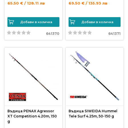
от
65.50 € / 128.11 лв
69.50 € / 135.93 лв
Weberest
Добави в количка
Добави в количка
641370
641371
Въдица PENAX Agressor
Въдица SIWEIDA Hummel
XT Competition 4.20m, 150
Tele Surf 4.25m, 50-150 g
g