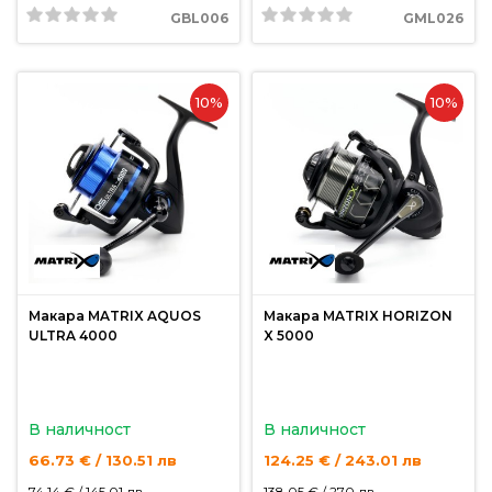
GBL006
GML026
10%
10%
Макара MATRIX AQUOS
Макара MATRIX HORIZON
ULTRA 4000
X 5000
В наличност
В наличност
66.73 € / 130.51 лв
124.25 € / 243.01 лв
74.14 € /
145.01 лв
138.05 € /
270 лв