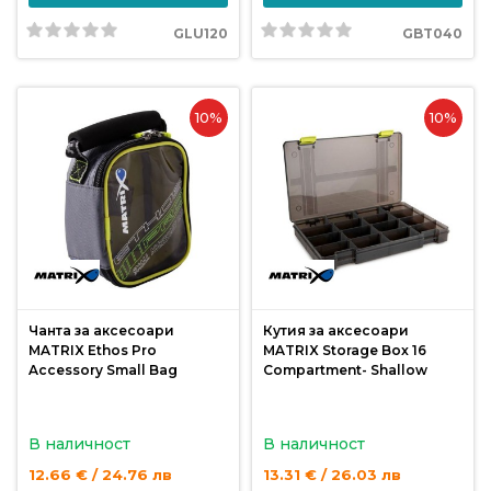
GLU120
GBT040
Политика
за
използване
10%
10%
на
“бисквитки”
(Cookie)
Copyright
©
2026
Всички
Чанта за аксесоари
Кутия за аксесоари
права
MATRIX Ethos Pro
MATRIX Storage Box 16
запазени.
Accessory Small Bag
Compartment- Shallow
Интернет
Маркетинг
В наличност
В наличност
и
Дизайн
12.66 € / 24.76 лв
13.31 € / 26.03 лв