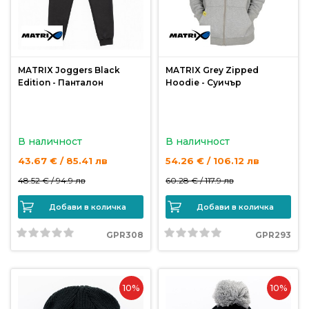
MATRIX Joggers Black
MATRIX Grey Zipped
Edition - Панталон
Hoodie - Суичър
В наличност
В наличност
43.67 € / 85.41 лв
54.26 € / 106.12 лв
48.52 € /
94.9 лв
60.28 € /
117.9 лв
Добави в количка
Добави в количка
GPR308
GPR293
10%
10%