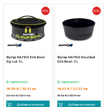
За
нас
10%
10%
Контакти
Поръчка
и
доставка
Връщане
и
Футер MATRIX EVA Bowl
Футер MATRIX Moulded
рекламация
Zip Lid- 5 L
EVA Bowl- 5 L
Условия
за
В наличност
В наличност
ползване
18.36 € / 35.91 лв
16.53 € / 32.33 лв
Политика
20.40 € /
39.9 лв
18.36 € /
35.91 лв
за
Добави в количка
Добави в количка
поверителност