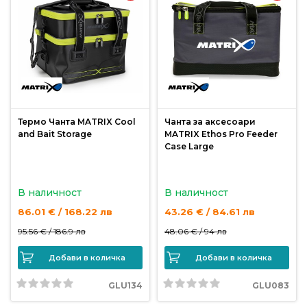
Монтажи
и
поводи
Плувки
Термо Чанта MATRIX Cool
Чанта за аксесоари
за
and Bait Storage
MATRIX Ethos Pro Feeder
риболов
Case Large
Комплекти
В наличност
В наличност
за
86.01 € / 168.22 лв
43.26 € / 84.61 лв
риболов
95.56 € /
186.9 лв
48.06 € /
94 лв
Сонари
Добави в количка
Добави в количка
GLU134
GLU083