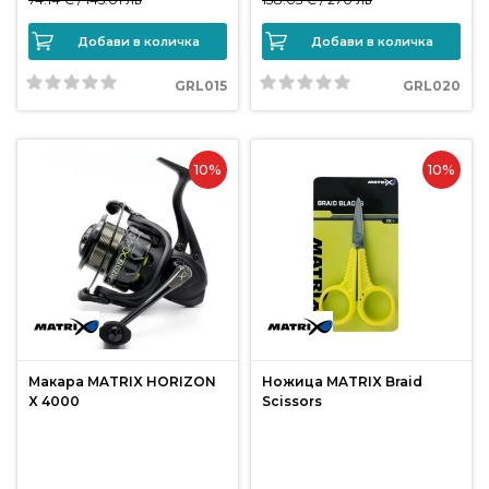
Добави в количка
Добави в количка
GRL015
GRL020
10%
10%
Макара MATRIX HORIZON
Ножица MATRIX Braid
X 4000
Scissors