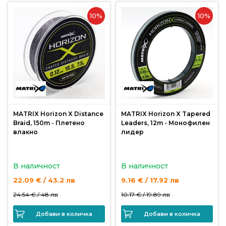
10%
10%
MATRIX Horizon X Distance
MATRIX Horizon X Tapered
Braid, 150m - Плетено
Leaders, 12m - Монофилен
влакно
лидер
В наличност
В наличност
22.09 € / 43.2 лв
9.16 € / 17.92 лв
24.54 € /
48 лв
10.17 € /
19.89 лв
Добави в количка
Добави в количка