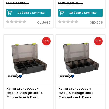
от
14.06 € /
27.5 лв
14.78 € /
28.91 лв
Weberest
Добави в количка
Добави в количка
GLU080
GBX006
10%
10%
Кутия за аксесоари
Кутия за аксесоари
MATRIX Storage Box 16
MATRIX Storage Box 8
Compartment- Deep
Compartment- Deep