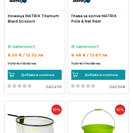
продукти
Ножица MATRIX Titanium
Глава за колче MATRIX
Braid Scissors
Pole & Net Rest
Захранки
и
добавки
В наличност
В наличност
6.30 € / 12.32 лв
6.48 € / 12.67 лв
Макари
7.00 € /
13.69 лв
7.20 € /
14.08 лв
Въдици
Добави в количка
Добави в количка
GAC470
GAC348
Аксесоари
за
риболов
10%
10%
Влакна
за