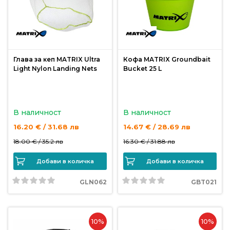
риболов
Куки
за
Глава за кеп MATRIX Ultra
Кофа MATRIX Groundbait
риболов
Light Nylon Landing Nets
Bucket 25 L
Дрехи
за
В наличност
В наличност
риболов
16.20 € / 31.68 лв
14.67 € / 28.69 лв
18.00 € /
35.2 лв
16.30 € /
31.88 лв
Къмпинг
Добави в количка
Добави в количка
Лодки
GLN062
GBT021
Изкуствени
10%
10%
примамки