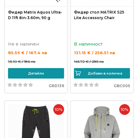
Фидер Matrix Aquos Ultra-
Фидер стол MATRIX S25
D 11ft 8in-3.60m, 90 g
Lite Accessory Chair
Не е наличен
В наличност
85.59 € / 167.4 лв
131.15 € / 256.51 лв
95.10 € /
186 лв
145.72 € /
285 лв
Детайли
Добави в количка
GRD139
GBC005
10%
10%