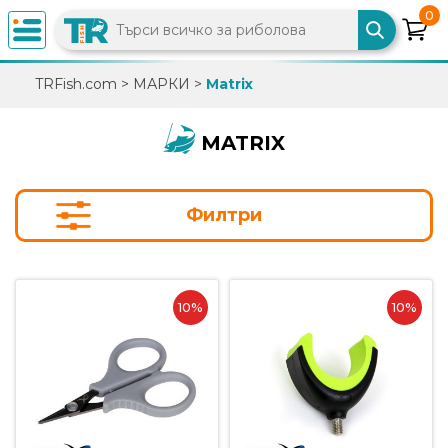
0
×
TRFish.com
>
МАРКИ
>
Matrix
0882
892
MATRIX
086
Филтри
info@trfish.com
Вход
10%
10%
Регистрация
Промоции
Нови