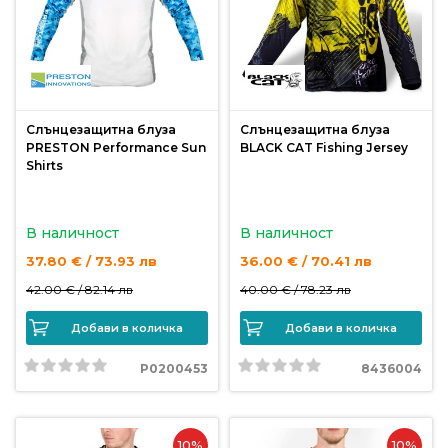
Слънцезащитна блуза
Слънцезащитна блуза
PRESTON Performance Sun
BLACK CAT Fishing Jersey
Shirts
В наличност
В наличност
37.80 € / 73.93 лв
36.00 € / 70.41 лв
42.00 € /
82.14 лв
40.00 € /
78.23 лв
Добави в количка
Добави в количка
P0200453
8436004
10%
10%