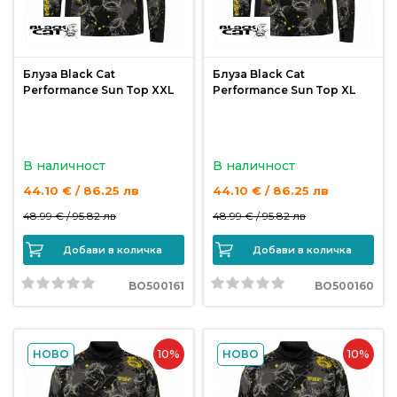
продукти
Захранки
Блуза Black Cat
Блуза Black Cat
Performance Sun Top XXL
Performance Sun Top XL
и
добавки
В наличност
В наличност
Макари
44.10 € / 86.25 лв
44.10 € / 86.25 лв
48.99 € /
95.82 лв
48.99 € /
95.82 лв
Въдици
Добави в количка
Добави в количка
Аксесоари
BO500161
BO500160
за
риболов
10%
10%
НОВО
НОВО
Влакна
за