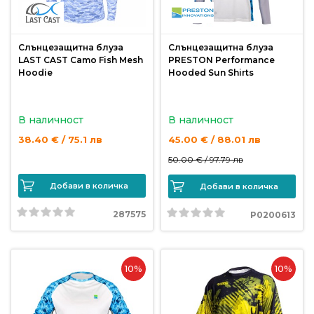
Слънцезащитна блуза
Слънцезащитна блуза
LAST CAST Camo Fish Mesh
PRESTON Performance
Hoodie
Hooded Sun Shirts
В наличност
В наличност
38.40 € / 75.1 лв
45.00 € / 88.01 лв
50.00 € /
97.79 лв
Добави в количка
Добави в количка
287575
P0200613
10%
10%