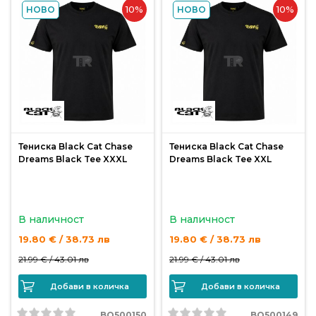
10%
10%
НОВО
НОВО
Монтажи
и
поводи
Плувки
за
риболов
Тениска Black Cat Chase
Тениска Black Cat Chase
Dreams Black Tee XXXL
Dreams Black Tee XXL
Комплекти
за
В наличност
В наличност
риболов
19.80 € / 38.73 лв
19.80 € / 38.73 лв
21.99 € /
43.01 лв
21.99 € /
43.01 лв
Сонари
Добави в количка
Добави в количка
BO500150
BO500149