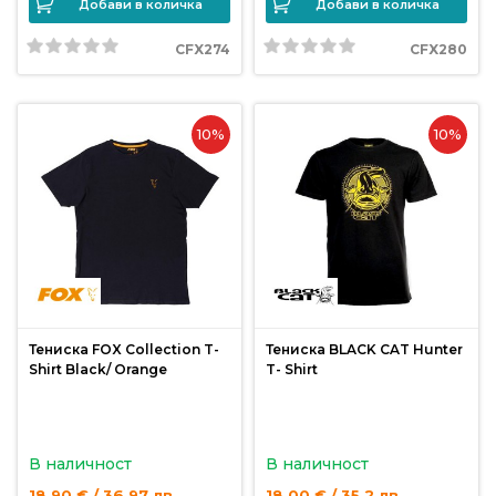
Добави в количка
Добави в количка
CFX274
CFX280
10%
10%
Тениска FOX Collection T-
Тениска BLACK CAT Hunter
Shirt Black/ Orange
T- Shirt
В наличност
В наличност
18.90 € / 36.97 лв
18.00 € / 35.2 лв