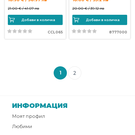
21.00 € /
41.07 лв
20.00 € /
39.12 лв
Добави в количка
Добави в количка
CCL065
8777000
1
2
ИНФОРМАЦИЯ
Моят профил
Любими