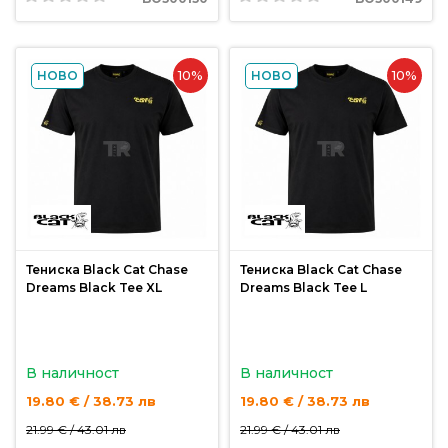
За
нас
Контакти
10%
10%
НОВО
НОВО
Поръчка
и
доставка
Връщане
и
рекламация
Тениска Black Cat Chase
Тениска Black Cat Chase
Dreams Black Tee XL
Dreams Black Tee L
Условия
за
ползване
В наличност
В наличност
Политика
19.80 € / 38.73 лв
19.80 € / 38.73 лв
за
21.99 € /
43.01 лв
21.99 € /
43.01 лв
поверителност