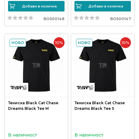
Добави в количка
Добави в количка
Политика
за
BO500148
BO500147
използване
на
“бисквитки”
10%
10%
НОВО
НОВО
(Cookie)
Copyright
©
2026
Всички
права
Тениска Black Cat Chase
Тениска Black Cat Chase
запазени.
Dreams Black Tee M
Dreams Black Tee S
Интернет
Маркетинг
и
Дизайн
В наличност
В наличност