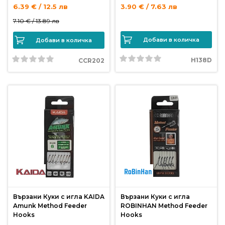
от
6.39 € / 12.5 лв
3.90 € / 7.63 лв
Weberest
7.10 € /
13.89 лв
Добави в количка
Добави в количка
H138D
CCR202
Вързани Куки с игла KAIDA
Вързани Куки с игла
Amunk Method Feeder
ROBINHAN Method Feeder
Hooks
Hooks