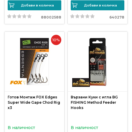
Добави в количка
Добави в количка
Политика
88002588
640278
за
използване
на
“бисквитки”
10%
(Cookie)
Copyright
©
2026
Всички
права
Готов Монтаж FOX Edges
Вързани Куки с игла BG
запазени.
Super Wide Gape Chod Rig
FISHING Method Feeder
Интернет
x3
Hooks
Маркетинг
и
В наличност
В наличност
Дизайн