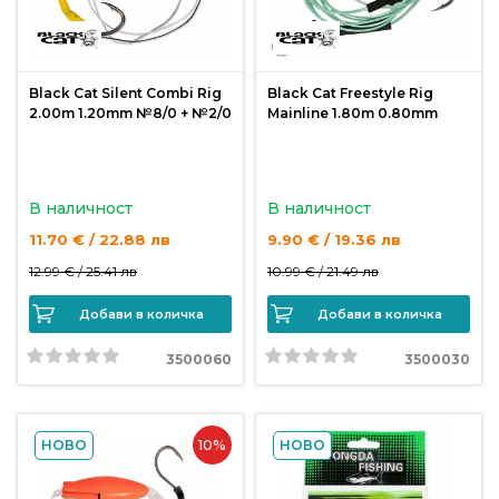
продукти
Захранки
Black Cat Silent Combi Rig
Black Cat Freestyle Rig
2.00m 1.20mm №8/0 + №2/0
Mainline 1.80m 0.80mm
и
добавки
В наличност
В наличност
Макари
11.70 € / 22.88 лв
9.90 € / 19.36 лв
12.99 € /
25.41 лв
10.99 € /
21.49 лв
Въдици
Добави в количка
Добави в количка
Аксесоари
3500060
3500030
за
риболов
10%
НОВО
НОВО
Влакна
за