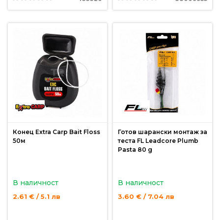
За
нас
Контакти
Поръчка
и
доставка
Връщане
и
рекламация
Конец Extra Carp Bait Floss
Готов шарански монтаж за
50м
теста FL Leadcore Plumb
Условия
Pasta 80 g
за
ползване
В наличност
В наличност
Политика
2.61 € / 5.1 лв
3.60 € / 7.04 лв
за
поверителност