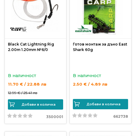
риболов
Куки
за
риболов
Black Cat Lightning Rig
Готов монтаж за дъно East
2.00m 1.20mm №6/0
Shark 60g
Дрехи
за
риболов
В наличност
В наличност
11.70 € / 22.88 лв
2.50 € / 4.89 лв
Къмпинг
12.99 € /
25.41 лв
Добави в количка
Добави в количка
Лодки
662738
3500001
Изкуствени
примамки