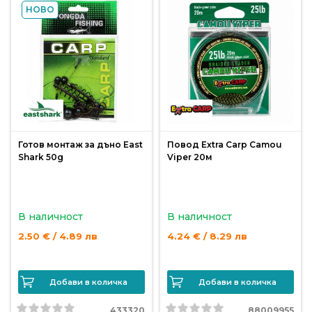
НОВО
Монтажи
и
поводи
Плувки
за
риболов
Готов монтаж за дъно East
Повод Extra Carp Camou
Shark 50g
Viper 20м
Комплекти
за
В наличност
В наличност
риболов
2.50 € / 4.89 лв
4.24 € / 8.29 лв
Сонари
Добави в количка
Добави в количка
433320
88009955