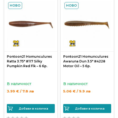
За
НОВО
НОВО
нас
Контакти
Поръчка
и
доставка
Връщане
Pontoon21 Homunculures
Pontoon21 Homunculures
и
Ratta 3.75″ #117 Silky
Awaruna Dun 3.5″ #4228
Pumpkin Red Flk – 6 бр.
Motor Oil – 5 бр.
рекламация
Условия
В наличност
В наличност
за
3.99 € / 7.8 лв
5.06 € / 9.9 лв
ползване
Политика
Добави в количка
Добави в количка
за
поверителност