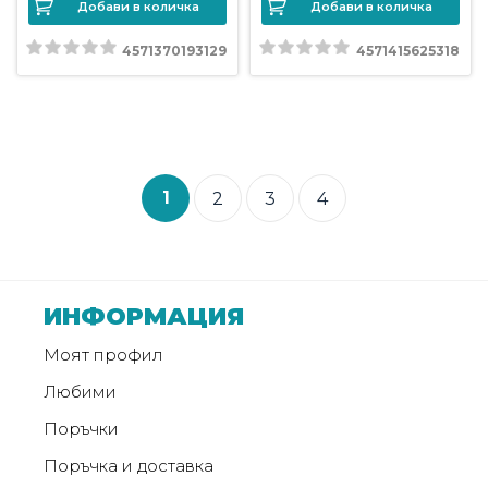
Добави в количка
Добави в количка
4571370193129
4571415625318
1
2
3
4
ИНФОРМАЦИЯ
Моят профил
Любими
Поръчки
Поръчка и доставка