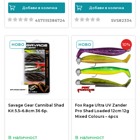
от
Добави в количка
Добави в количка
Weberest
4571115386724
SVS82334
10%
НОВО
НОВО
Savage Gear Cannibal Shad
Fox Rage Ultra UV Zander
Kit 5.5–6.8cm 36 бр.
Pro Shad Loaded 12cm 12g
Mixed Colours – 4pcs
В наличност
В наличност