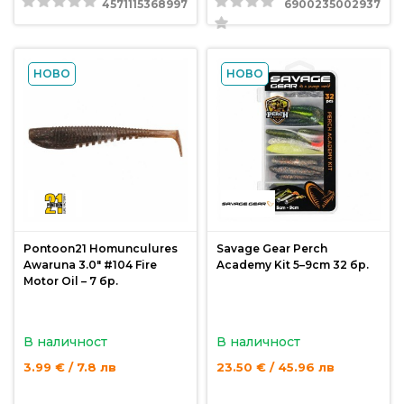
4571115368997
6900235002937
Политика
за
НОВО
НОВО
използване
на
“бисквитки”
(Cookie)
Copyright
©
2026
Pontoon21 Homunculures
Savage Gear Perch
Всички
Awaruna 3.0″ #104 Fire
Academy Kit 5–9cm 32 бр.
Motor Oil – 7 бр.
права
запазени.
Интернет
В наличност
В наличност
Маркетинг
3.99 € / 7.8 лв
23.50 € / 45.96 лв
и
Дизайн