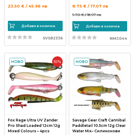
23.50 € / 45.96 лв
8.73 € / 17.07 лв
9.70 € /
18.97 лв
Добави в количка
Добави в количка
SVS82336
NMC044
10%
НОВО
НОВО
Fox Rage Ultra UV Zander
Savage Gear Craft Cannibal
Pro Shad Loaded 12cm 12g
Paddletail 10.5cm 12g Clear
Mixed Colours – 4pcs
Water Mix– Силиконови