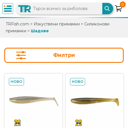
0
×
TRFish.com
>
Изкуствени примамки
>
Силиконови
примамки
>
Шадове
0882
892
086
Филтри
info@trfish.com
Вход
НОВО
НОВО
Регистрация
Промоции
Нови