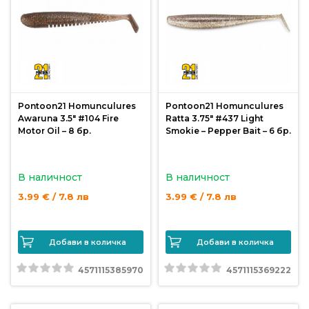
Монтажи
и
поводи
Pontoon21 Homunculures
Pontoon21 Homunculures
Плувки
Awaruna 3.5″ #104 Fire
Ratta 3.75″ #437 Light
за
Motor Oil – 8 бр.
Smokie – Pepper Bait – 6 бр.
риболов
В наличност
В наличност
Комплекти
3.99 € / 7.8 лв
3.99 € / 7.8 лв
за
риболов
Добави в количка
Добави в количка
Сонари
4571115385970
4571115369222