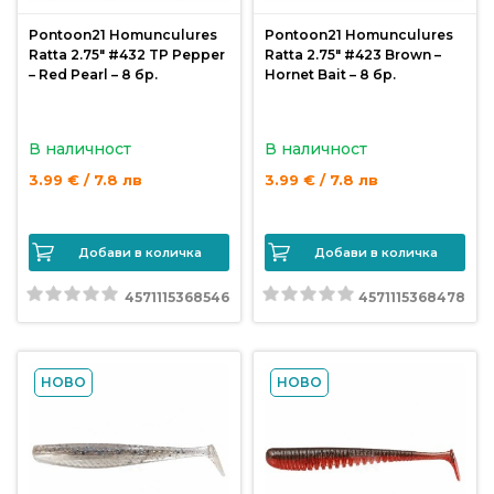
продукти
Pontoon21 Homunculures
Pontoon21 Homunculures
Ratta 2.75″ #432 TP Pepper
Ratta 2.75″ #423 Brown –
– Red Pearl – 8 бр.
Hornet Bait – 8 бр.
Захранки
и
добавки
В наличност
В наличност
3.99 € / 7.8 лв
3.99 € / 7.8 лв
Макари
Добави в количка
Добави в количка
Въдици
4571115368546
4571115368478
Аксесоари
за
НОВО
НОВО
риболов
Влакна
за