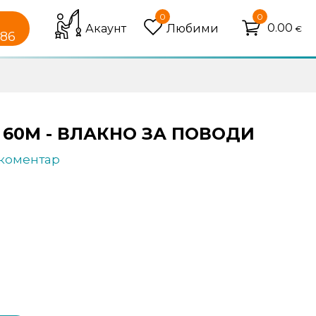
0
0
0.00
Акаунт
Любими
€
086
 60M - ВЛАКНО ЗА ПОВОДИ
 коментар