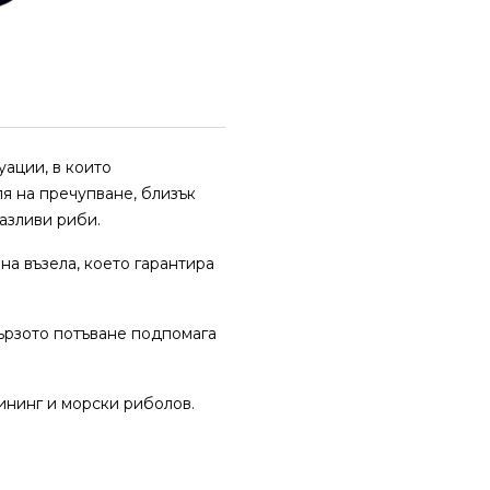
ации, в които
я на пречупване, близък
азливи риби.
на възела, което гарантира
бързото потъване подпомага
ининг и морски риболов.