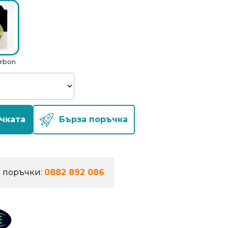
arbon
чката
Бърза поръчка
а поръчки:
0882 892 086