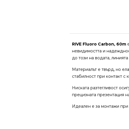
RIVE Fluoro Carbon, 60m
е
невидимостта и надежднос
до този на водата, линият
Материалът е твърд, но ела
стабилност при контакт с 
Ниската разтегливост осиг
прецизната презентация на
Идеален е за монтажи при 