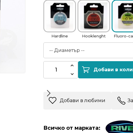
Hardline
Hooklenght
Fluoro-c
Добави в коли
Добави в любими
З
Всичко от марката: