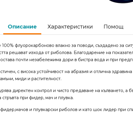
Описание
Характеристики
Помощ
 100% флуорокарбоново влакно за поводи, създадено за ситу
тта решават изхода от риболова. Благодарение на показател
а остава почти незабележима дори в бистра вода и при предп
стичен, с висока устойчивост на абразия и отлична здравина 
камъни, миди и растителност.
урява директен контрол и чисто предаване на кълването, а 
 стръвта при фидер, мач и плувка.
фидер,мачов и плувкарски риболов и като шок лидер при сп