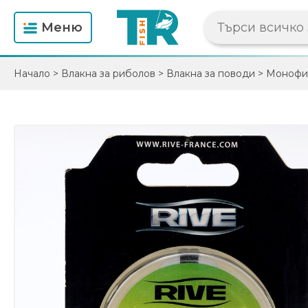
Mеню
Начало
>
Влакна за риболов
>
Влакна за поводи
>
Монофи