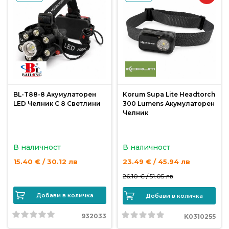
BL-T88-8 Акумулаторен
Korum Supa Lite Headtorch
LED Челник С 8 Светлини
300 Lumens Акумулаторен
Челник
В наличност
В наличност
15.40 € / 30.12 лв
23.49 € / 45.94 лв
26.10 € /
51.05 лв
Добави в количка
Добави в количка
932033
K0310255