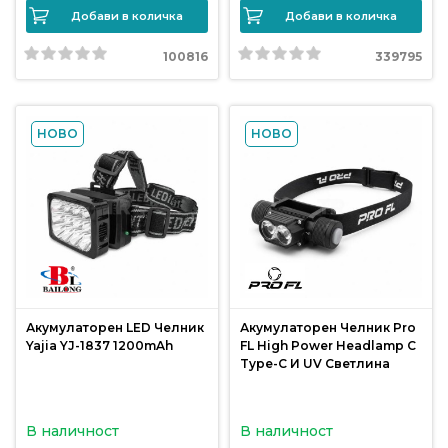
Добави в количка
Добави в количка
Политика
100816
339795
за
използване
на
“бисквитки”
НОВО
НОВО
(Cookie)
Copyright
©
2026
Всички
права
Акумулаторен LED Челник
Акумулаторен Челник Pro
запазени.
Yajia YJ-1837 1200mAh
FL High Power Headlamp С
Интернет
Type-C И UV Светлина
Маркетинг
и
В наличност
В наличност
Дизайн