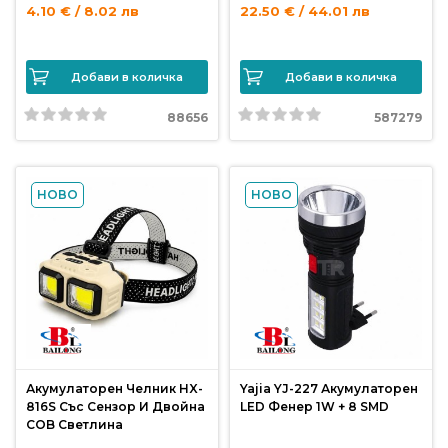
от
4.10 € / 8.02 лв
22.50 € / 44.01 лв
Weberest
Добави в количка
Добави в количка
88656
587279
НОВО
НОВО
Акумулаторен Челник HX-
Yajia YJ-227 Акумулаторен
816S Със Сензор И Двойна
LED Фенер 1W + 8 SMD
COB Светлина