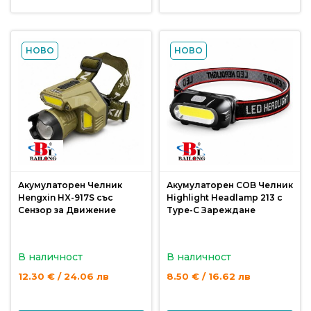
За
нас
Контакти
НОВО
НОВО
Поръчка
и
доставка
Връщане
и
рекламация
Акумулаторен Челник
Акумулаторен COB Челник
Hengxin HX-917S със
Highlight Headlamp 213 с
Условия
Сензор за Движение
Type-C Зареждане
за
ползване
В наличност
В наличност
Политика
12.30 € / 24.06 лв
8.50 € / 16.62 лв
за
поверителност