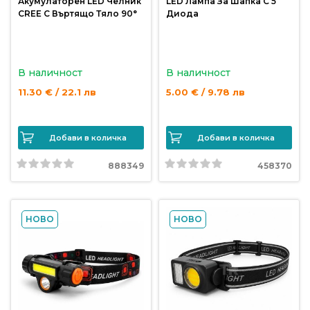
Акумулаторен LED Челник
LED Лампа За Шапка С 5
CREE С Въртящо Тяло 90°
Диода
В наличност
В наличност
11.30 € / 22.1 лв
5.00 € / 9.78 лв
Добави в количка
Добави в количка
888349
458370
НОВО
НОВО