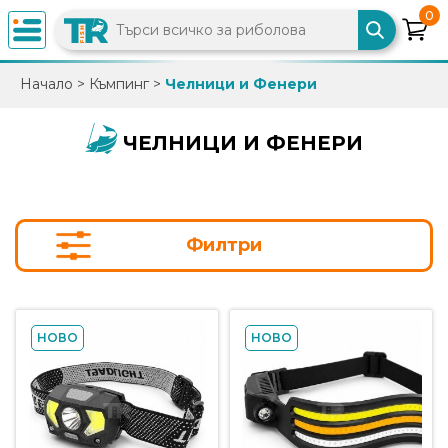
0
×
Начало
>
Къмпинг
>
Челници и Фенери
0882
892
ЧЕЛНИЦИ И ФЕНЕРИ
086
info@trfish.com
Филтри
Вход
Регистрация
НОВО
НОВО
Промоции
Нови