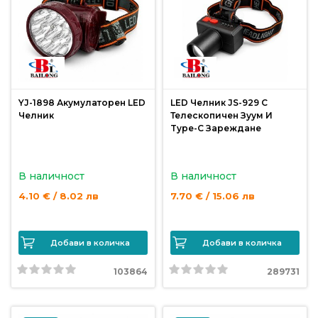
риболов
Куки
за
риболов
YJ-1898 Акумулаторен LED
LED Челник JS-929 С
Челник
Телескопичен Зуум И
Type-C Зареждане
Дрехи
за
риболов
В наличност
В наличност
4.10 € / 8.02 лв
7.70 € / 15.06 лв
Къмпинг
Добави в количка
Добави в количка
Лодки
103864
289731
Изкуствени
примамки