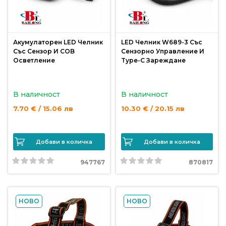
продукти
Захранки
Акумулаторен LED Челник
LED Челник W689-3 Със
Със Сензор И COB
Сензорно Управление И
и
Осветление
Type-C Зареждане
добавки
В наличност
В наличност
Макари
7.70 € / 15.06 лв
10.30 € / 20.15 лв
Въдици
Добави в количка
Добави в количка
Аксесоари
947767
870817
за
риболов
НОВО
НОВО
Влакна
за