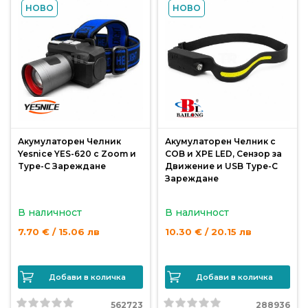
НОВО
НОВО
Монтажи
и
поводи
Плувки
за
риболов
Акумулаторен Челник
Акумулаторен Челник с
Yesnice YES-620 с Zoom и
COB и XPE LED, Сензор за
Type-C Зареждане
Движение и USB Type-C
Зареждане
Комплекти
за
В наличност
В наличност
риболов
7.70 € / 15.06 лв
10.30 € / 20.15 лв
Сонари
Добави в количка
Добави в количка
562723
288936