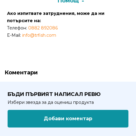
Помощ
от
Weberest
Ако изпитвате затруднения, може да ни
потърсите на:
Телефон:
0882 892086
E-Mail:
info@trfish.com
Коментари
БЪДИ ПЪРВИЯТ НАПИСАЛ РЕВЮ
Избери звезда за да оцениш продукта
Добави коментар