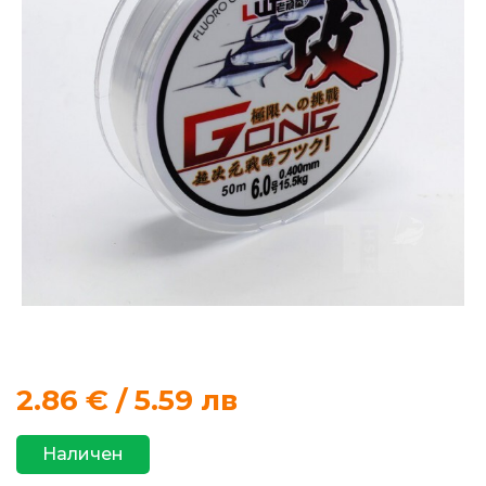
продукти
Захранки
и
добавки
Макари
Въдици
Аксесоари
за
риболов
2.86
€ / 5.59 лв
Влакна
Наличен
за