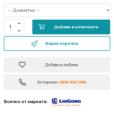
риболов
Куки
за
Добави в количката
риболов
Бърза поръчка
Дрехи
за
риболов
Добави в любими
Къмпинг
За поръчки:
0882 892 086
Лодки
Всичко от марката:
Изкуствени
примамки