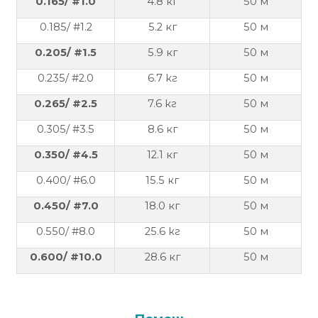
0.
165
/ #1.0
4.8
кг
50 м
Политика
0.
185
/ #1.2
5.2
кг
50 м
за
0.2
0
5/ #1.5
5.9
кг
50 м
използване
на
0.235/
#2.0
6
.7
кг
50 м
“бисквитки”
0.2
65
/ #2.5
7.6
кг
50 м
(Cookie)
0.
305
/ #
3
.5
8.6
кг
50 м
Copyright
0.
350
/ #4.5
12
.
1
кг
50 м
©
0.
400
/ #6
.0
15.5
кг
50 м
2026
Всички
0.
450
/ #7.0
18.0
кг
50 м
права
0.
55
0/ #8.0
25.6 кг
50
м
запазени.
Интернет
0.
600
/ #10.0
28
.
6
кг
50 м
Маркетинг
и
Дизайн