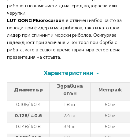
За
риболов по каменисти дъна, сред водорасли или
нас
черупки.
LUT GONG Fluorocarbon
е отличен избор както за
Контакти
поводи при фидер и мач риболов, така и като шок
лидер при спининг и морски риболов. Осигурява
Поръчка
надеждност при засичане и контрол при борба с
и
рибата, като в същото време гарантира естествена
доставка
презентация на стръвта.
Връщане
и
Характеристики
рекламация
Здравина
Диаметър
Метраж
Условия
опън
за
0.1
05
/ #0.4
1.
8
кг
50 м
ползване
0.1
28
/ #0.6
2.4
кг
50 м
Политика
0.1
48
/ #0.8
3.9
кг
50 м
за
поверителност