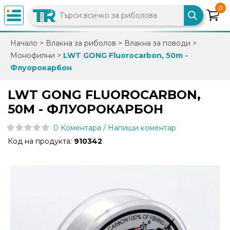
0
×
Начало
>
Влакна за риболов
>
Влакна за поводи
>
Монофилни
>
LWT GONG Fluorocarbon, 50m -
0882
Флуорокарбон
892
086
LWT GONG FLUOROCARBON,
50M - ФЛУОРОКАРБОН
info@trfish.com
0 Коментара / Напиши коментар
Код на продукта:
910342
Вход
Регистрация
Промоции
Нови