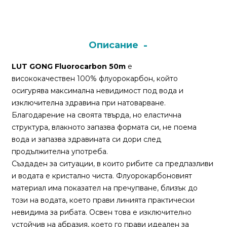
Монтажи
и
Описание
поводи
LUT GONG Fluorocarbon 50m
е
висококачествен 100% флуорокарбон, който
Плувки
осигурява максимална невидимост под вода и
за
изключителна здравина при натоварване.
риболов
Благодарение на своята твърда, но еластична
структура, влакното запазва формата си, не поема
Комплекти
вода и запазва здравината си дори след
за
продължителна употреба.
риболов
Създаден за ситуации, в които рибите са предпазливи
и водата е кристално чиста. Флуорокарбоновият
материал има показател на пречупване, близък до
Сонари
този на водата, което прави линията практически
невидима за рибата. Освен това е изключително
устойчив на абразия, което го прави идеален за