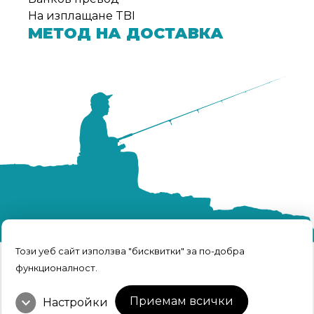
На изплащане TBI
МЕТОД НА ДОСТАВКА
Този уеб сайт използва "бисквитки" за по-добра
функционалност.
TRFISH | Всичко за риболова © 2026 Всички
права запазени.
expand_more
Интернет Маркетинг и Дизайн
Приемам всички
Настройки