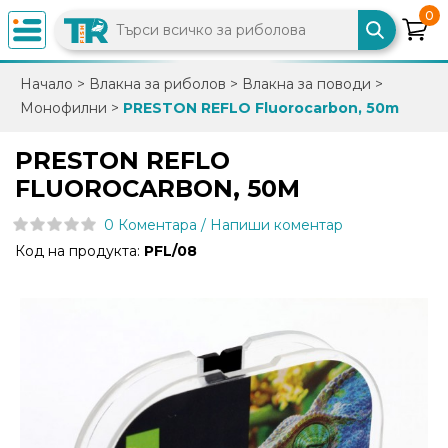
0
×
Начало
>
Влакна за риболов
>
Влакна за поводи
>
Монофилни
>
PRESTON REFLO Fluorocarbon, 50m
0882
892
PRESTON REFLO
086
FLUOROCARBON, 50M
0 Коментара / Напиши коментар
info@trfish.com
Код на продукта:
PFL/08
Вход
Регистрация
Промоции
Нови