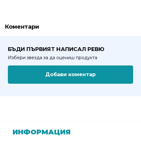
Политика
за
Коментари
използване
на
“бисквитки”
БЪДИ ПЪРВИЯТ НАПИСАЛ РЕВЮ
(Cookie)
Избери звезда за да оцениш продукта
Copyright
Добави коментар
©
2026
Всички
права
запазени.
Интернет
Маркетинг
и
ИНФОРМАЦИЯ
Дизайн