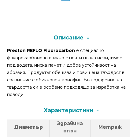
Монтажи
и
поводи
Описание
Плувки
Preston REFLO Fluorocarbon
е специално
за
флуорокарбоново влакно с почти пълна невидимост
риболов
под водата, ниска памет и добра устойчивост на
абразия. Продуктът обещава и повишена твърдост в
сравнение с обикновен монофил. Благодарение на
Комплекти
твърдостта си е особено подходящо за изработка на
за
поводи.
риболов
Характеристики
Сонари
Здравина
Диаметър
Метраж
опън