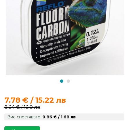
продукти
Захранки
и
добавки
Макари
Въдици
Аксесоари
за
7.78 € / 15.22 лв
риболов
8.64 € / 16.9 лв
Вие спестявате:
0.86 € / 1.68 лв
Влакна
за