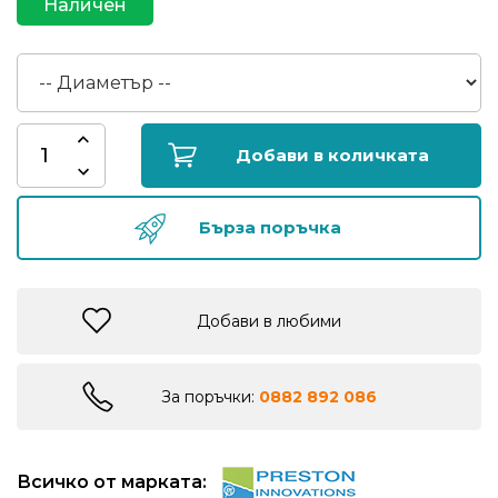
Наличен
риболов
Куки
за
риболов
Добави в количката
Дрехи
Бърза поръчка
за
риболов
Добави в любими
Къмпинг
Лодки
За поръчки:
0882 892 086
Изкуствени
Всичко от марката:
примамки