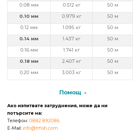
За
0.
08
мм
0.512
кг
50 м
нас
0.1
0
мм
0.979
кг
50 м
Контакти
0.
12
мм
1.095
кг
50 м
Поръчка
0.
14
мм
1
.
437
кг
50 м
и
0.
16
мм
1
.
741
кг
50 м
доставка
0.
18
мм
2
.
407
кг
50 м
Връщане
0.
20
мм
3
.
003
кг
50 м
и
рекламация
Помощ
Условия
за
Ако изпитвате затруднения, може да ни
ползване
потърсите на:
Телефон:
0882 892086
Политика
E-Mail:
info@trfish.com
за
поверителност