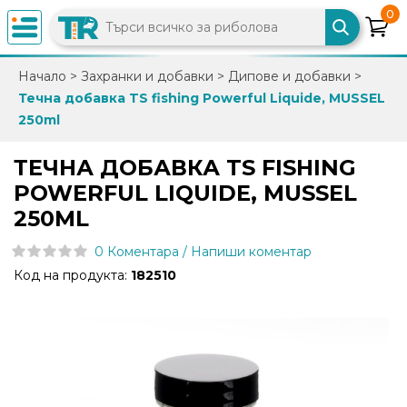
0
×
Начало
>
Захранки и добавки
>
Дипове и добавки
>
Течна добавка TS fishing Powerful Liquide, MUSSEL
0882
250ml
892
086
ТЕЧНА ДОБАВКА TS FISHING
POWERFUL LIQUIDE, MUSSEL
info@trfish.com
250ML
0 Коментара / Напиши коментар
Вход
Код на продукта:
182510
Регистрация
Промоции
Нови