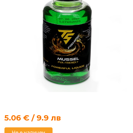
продукти
Захранки
и
добавки
Макари
Въдици
Аксесоари
за
риболов
5.06
€ / 9.9 лв
Влакна
за
Не е наличен