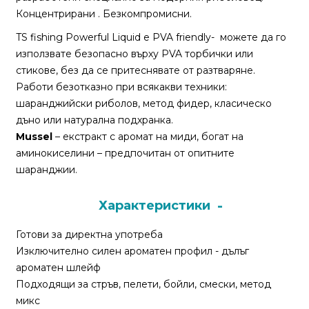
За
Концентрирани . Безкомпромисни.
нас
TS fishing Powerful Liquid е PVA friendly- можете да го
Контакти
използвате безопасно върху PVA торбички или
стикове, без да се притеснявате от разтваряне.
Поръчка
Работи безотказно при всякакви техники:
и
шаранджийски риболов, метод фидер, класическо
доставка
дъно или натурална подхранка.
Mussel
– екстракт с аромат на миди, богат на
Връщане
аминокиселини – предпочитан от опитните
и
шаранджии.
рекламация
Характеристики
Условия
за
Готови за директна употреба
ползване
Изключително силен ароматен профил - дълъг
ароматен шлейф
Политика
Подходящи за стръв, пелети, бойли, смески, метод
за
микс
поверителност