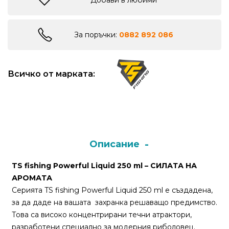
Добави в любими
Монтажи
За поръчки:
0882 892 086
и
поводи
Всичко от марката:
Плувки
за
риболов
Комплекти
Описание
за
риболов
TS fishing Powerful Liquid 250 ml – СИЛАТА НА
АРОМАТА
Серията TS fishing Powerful Liquid 250 ml е създадена,
Сонари
за да даде на вашата захранка решаващо предимство.
Това са високо концентрирани течни атрактори,
разработени специално за модерния риболовец.