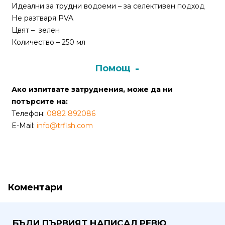
Идеални за трудни водоеми – за селективен подход
Не разтваря PVA
Политика
Цвят – зелен
за
Количество – 250 мл
използване
на
“бисквитки”
Помощ
(Cookie)
Ако изпитвате затруднения, може да ни
потърсите на:
Copyright
Телефон:
0882 892086
©
E-Mail:
info@trfish.com
2026
Всички
права
запазени.
Интернет
Коментари
Маркетинг
и
Дизайн
БЪДИ ПЪРВИЯТ НАПИСАЛ РЕВЮ