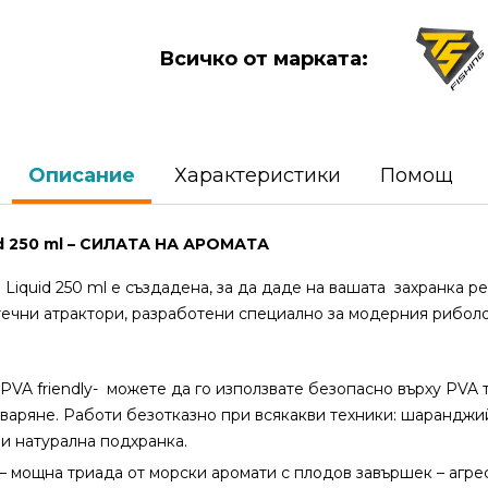
Всичко от марката:
Описание
Характеристики
Помощ
uid 250 ml – СИЛАТА НА АРОМАТА
l Liquid 250 ml е създадена, за да даде на вашата захранка 
течни атрактори, разработени специално за модерния риболо
 е PVA friendly- можете да го използвате безопасно върху PVA
тваряне. Работи безотказно при всякакви техники: шаранджи
и натурална подхранка.
– мощна триада от морски аромати с плодов завършек – агр