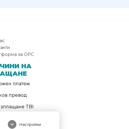
ас
акти
тформа за ОРС
ЧИНИ НА
ЛАЩАНЕ
ожен платеж
ков превод
изплащане TBI
ТОД НА
expand_more
СТАВКА
Настройки