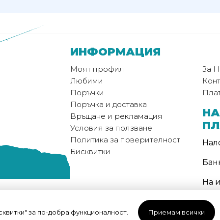
ИНФОРМАЦИЯ
Моят профил
За Н
Любими
Конт
Поръчки
Пла
Поръчка и доставка
НА
Връщане и рекламация
П
Условия за ползване
Политика за поверителност
Нал
Бисквитки
Бан
На 
МЕ
ДО
исквитки" за по-добра функционалност.
Приемам всички