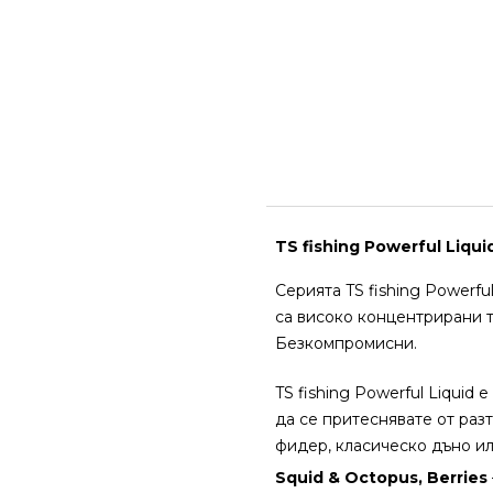
TS fishing Powerful Liq
Серията TS fishing Powerfu
са високо концентрирани 
Безкомпромисни.
TS fishing Powerful Liquid
да се притеснявате от раз
фидер, класическо дъно ил
Squid & Octopus, Berries