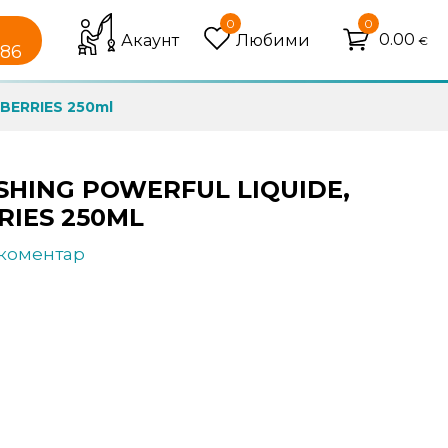
0
0
0.00
Акаунт
Любими
€
086
 BERRIES 250ml
SHING POWERFUL LIQUIDE,
RIES 250ML
 коментар