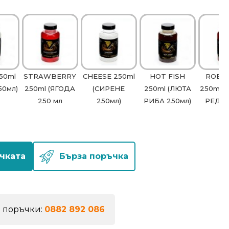
50ml
STRAWBERRY
CHEESE 250ml
HOT FISH
ROBIN
50мл)
250ml (ЯГОДА
(СИРЕНЕ
250ml (ЛЮТА
250ml 
250 мл
250мл)
РИБА 250мл)
РЕД 2
чката
Бърза поръчка
а поръчки:
0882 892 086