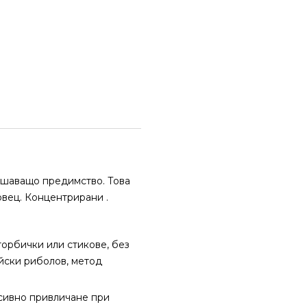
решаващо предимство. Това
вец. Концентрирани .
 торбички или стикове, без
йски риболов, метод
есивно привличане при