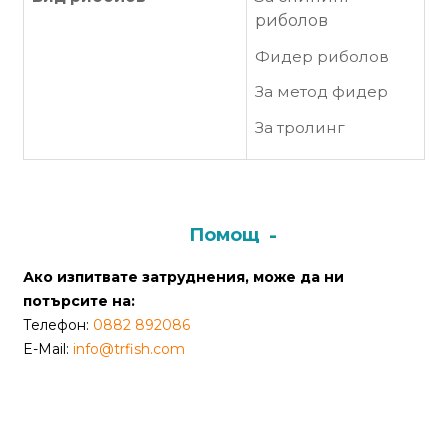
от
риболов
Weberest
Фидер риболов
За метод фидер
За тролинг
Помощ
Ако изпитвате затруднения, може да ни
потърсите на:
Телефон:
0882 892086
E-Mail:
info@trfish.com