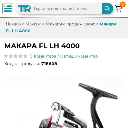
0
×
Начало
>
Макари
>
Макари с преден аванс
>
Макара
FL LH 4000
0882
892
МАКАРА FL LH 4000
086
0 Коментара / Напиши коментар
Код на продукта:
718608
info@trfish.com
Вход
Регистрация
Промоции
Нови