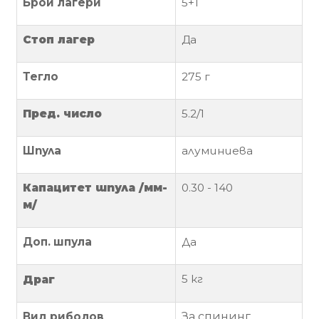
Брой лагери
5+1
Политика
Стоп лагер
Да
за
използване
Тегло
275
г
на
“бисквитки”
(Cookie)
Пред. число
5.2
/1
Шпула
алуминиева
Copyright
©
Капацитет
шпула
/мм-
0.30
- 140
2026
м/
Всички
права
запазени.
Доп. шпула
Да
Интернет
Маркетинг
5 кг
Драг
и
Дизайн
Вид риболов
За спининг