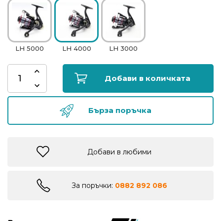
риболов
Куки
LH 5000
LH 4000
LH 3000
за
риболов
Добави в количката
Дрехи
за
Бърза поръчка
риболов
Къмпинг
Добави в любими
Лодки
За поръчки:
0882 892 086
Изкуствени
примамки