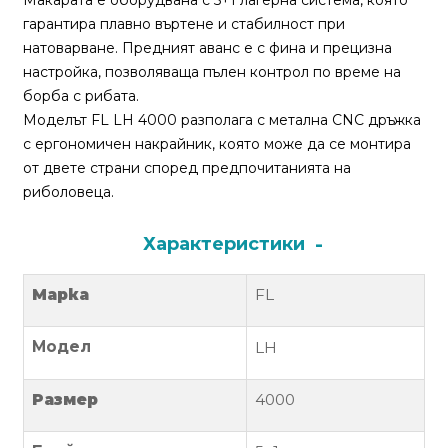
Макарата е оборудвана с 5+1 лагерна система, която
За
гарантира плавно въртене и стабилност при
нас
натоварване. Предният аванс е с фина и прецизна
настройка, позволяваща пълен контрол по време на
Контакти
борба с рибата.
Поръчка
Моделът FL LH 4000 разполага с метална CNC дръжка
и
с ергономичен накрайник, която може да се монтира
доставка
от двете страни според предпочитанията на
риболовеца.
Връщане
и
Характеристики
рекламация
Марка
FL
Условия
за
Модел
LH
ползване
Политика
Размер
4000
за
поверителност