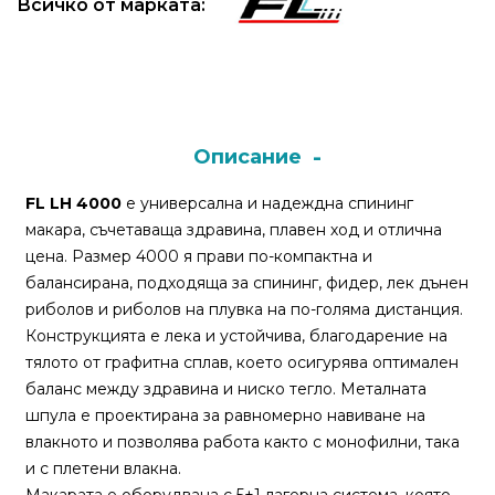
Всичко от марката:
Монтажи
и
поводи
Описание
Плувки
за
FL LH 4000
е универсална и надеждна спининг
риболов
макара, съчетаваща здравина, плавен ход и отлична
цена. Размер 4000 я прави по-компактна и
балансирана, подходяща за спининг, фидер, лек дънен
Комплекти
риболов и риболов на плувка на по-голяма дистанция.
за
Конструкцията е лека и устойчива, благодарение на
риболов
тялото от графитна сплав, което осигурява оптимален
баланс между здравина и ниско тегло. Металната
Сонари
шпула е проектирана за равномерно навиване на
влакното и позволява работа както с монофилни, така
и с плетени влакна.