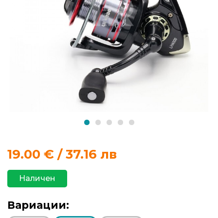
продукти
Захранки
и
добавки
Макари
Въдици
Аксесоари
19.00
€ / 37.16 лв
за
риболов
Наличен
Влакна
Вариации:
за