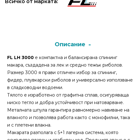
Всичко от марката:
Монтажи
и
поводи
Описание
Плувки
за
FL LH 3000
е компактна и балансирана спининг
риболов
макара, създадена за лек и средно тежък риболов.
Размер 3000 я прави отличен избор за спининг,
фидер, плувкарски риболов и универсално използване
Комплекти
в сладководни водоеми.
за
Тялото е изработено от графитна сплав, осигуряваща
риболов
ниско тегло и добра устойчивост при натоварване.
Металната шпула гарантира равномерно навиване на
Сонари
влакното и позволява работа както с монофилни, така
и с плетени влакна.
Макарата разполага с 5+1 лагерна система, която