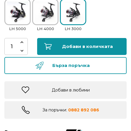
риболов
Куки
LH 5000
LH 4000
LH 3000
за
риболов
Добави в количката
Дрехи
за
Бърза поръчка
риболов
Къмпинг
Добави в любими
Лодки
За поръчки:
0882 892 086
Изкуствени
примамки