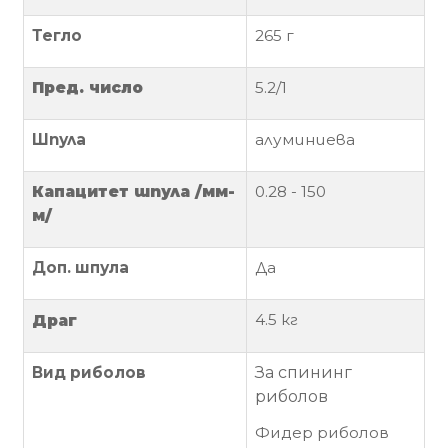
Тегло
265
г
Политика
за
използване
Пред. число
5.2
/1
на
“бисквитки”
Шпула
алуминиева
(Cookie)
Капацитет
шпула
/мм-
0.28
- 150
м/
Copyright
©
2026
Доп. шпула
Да
Всички
права
4.5 кг
Драг
запазени.
Интернет
Вид риболов
За спининг
Маркетинг
риболов
и
Фидер риболов
Дизайн