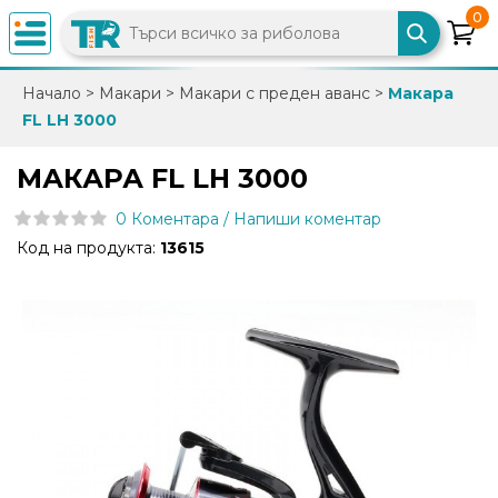
0
×
Начало
>
Макари
>
Макари с преден аванс
>
Макара
FL LH 3000
0882
892
МАКАРА FL LH 3000
086
0 Коментара / Напиши коментар
Код на продукта:
13615
info@trfish.com
Вход
Регистрация
Промоции
Нови