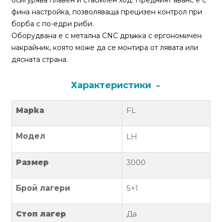
осигурява плавен и стабилен ход. Предният аванс е с
За
фина настройка, позволяваща прецизен контрол при
нас
борба с по-едри риби.
Оборудвана е с метална CNC дръжка с ергономичен
Контакти
накрайник, която може да се монтира от лявата или
Поръчка
дясната страна.
и
доставка
Характеристики
Връщане
Марка
FL
и
рекламация
Модел
LH
Условия
за
Размер
3000
ползване
Брой лагери
5+1
Политика
за
Стоп лагер
Да
поверителност