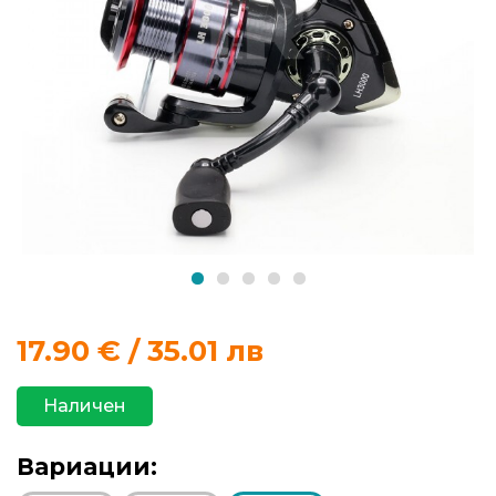
продукти
Захранки
и
добавки
Макари
Въдици
Аксесоари
17.90
€ / 35.01 лв
за
риболов
Наличен
Влакна
Вариации:
за