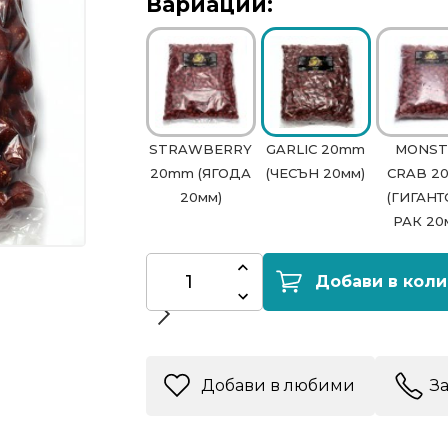
Вариации:
STRAWBERRY
GARLIC 20mm
MONST
20mm (ЯГОДА
(ЧЕСЪН 20мм)
CRAB 2
20мм)
(ГИГАН
РАК 20
Добави в коли
Добави в любими
З