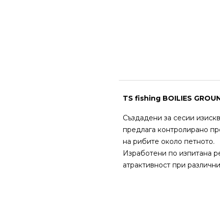
TS fishing BOILIES GROU
Създадени за сесии изисква
предлага контролирано пр
на рибите около петното.
Изработени по изпитана ре
атрактивност при различни