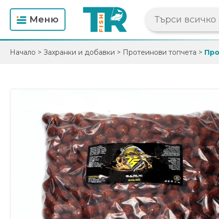
Mеню
Начало
>
Захранки и добавки
>
Протеинови топчета
>
Про