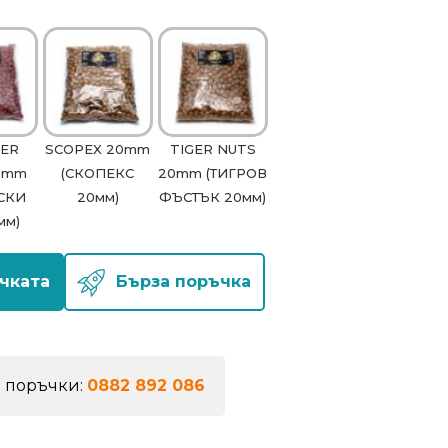
ER
SCOPEX 20mm
TIGER NUTS
0mm
(СКОПЕКС
20mm (ТИГРОВ
ТСКИ
20мм)
ФЪСТЪК 20мм)
мм)
чката
Бърза поръчка
а поръчки:
0882 892 086