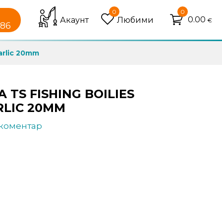
0
0
0.00
Акаунт
Любими
€
086
arlic 20mm
TS FISHING BOILIES
RLIC 20MM
 коментар