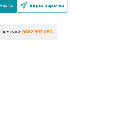
чката
Бърза поръчка
а поръчки:
0882 892 086