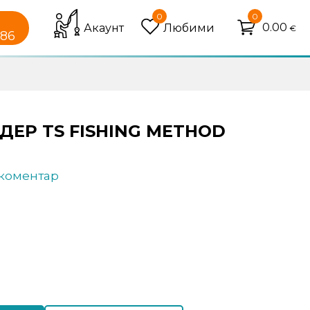
0
0
0.00
Акаунт
Любими
€
086
ДЕР TS FISHING METHOD
 коментар