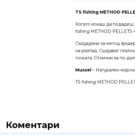
TS fishing METHOD PELL
Когато искаш да подадеш 
fishing METHOD PELLETS 4m
Създадени за метод фидер,
на разпад. Създават плътн
точката. Отлични за по-дъ
Mussel
– Натурален морски
TS fishing METHOD PELLET
Коментари