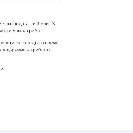
е във водата – избери TS
ата и опитна риба.
пелети са с по-дълго време
о задържане на рибата в
и.