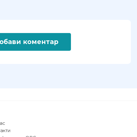
обави коментар
ас
акти