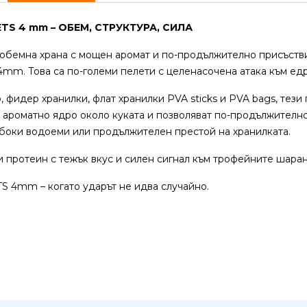
ETS 4 mm – ОБЕМ, СТРУКТУРА, СИЛА
обемна храна с мощен аромат и по-продължително присъстви
m. Това са по-големи пелети с целенасочена атака към едр
 фидер хранилки, флат хранилки PVA sticks и PVA bags, тези 
о ароматно ядро около куката и позволяват по-продължителн
лбоки водоеми или продължителен престой на хранилката.
 протеин с тежък вкус и силен сигнал към трофейните шаран
S 4mm – когато ударът не идва случайно.