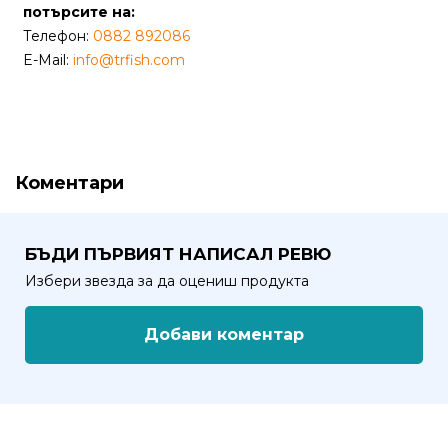
потърсите на:
Телефон:
0882 892086
Политика
E-Mail:
info@trfish.com
за
използване
на
“бисквитки”
(Cookie)
Коментари
Copyright
©
БЪДИ ПЪРВИЯТ НАПИСАЛ РЕВЮ
2026
Избери звезда за да оцениш продукта
Всички
права
Добави коментар
запазени.
Интернет
Маркетинг
и
Дизайн