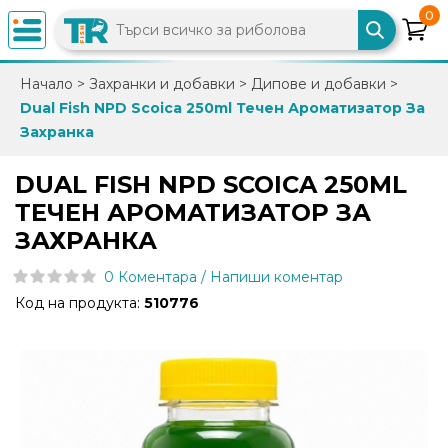
0
×
Начало
>
Захранки и добавки
>
Дипове и добавки
>
Dual Fish NPD Scoica 250ml Течен Ароматизатор За
0882
Захранка
892
086
DUAL FISH NPD SCOICA 250ML
ТЕЧЕН АРОМАТИЗАТОР ЗА
info@trfish.com
ЗАХРАНКА
0 Коментара / Напиши коментар
Вход
Код на продукта:
510776
Регистрация
Промоции
Нови