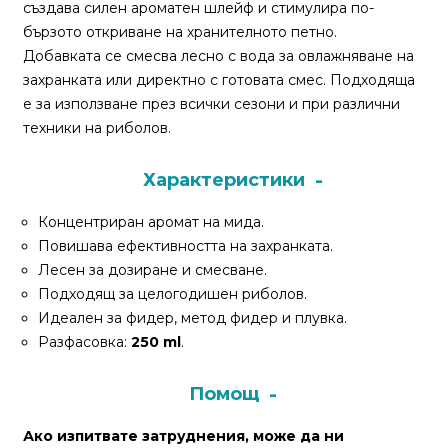
За
създава силен ароматен шлейф и стимулира по-
нас
бързото откриване на хранителното петно.
Добавката се смесва лесно с вода за овлажняване на
Контакти
захранката или директно с готовата смес. Подходяща
е за използване през всички сезони и при различни
Поръчка
техники на риболов.
и
доставка
Характеристики
Връщане
Концентриран аромат на мида.
и
Повишава ефективността на захранката.
рекламация
Лесен за дозиране и смесване.
Подходящ за целогодишен риболов.
Условия
Идеален за фидер, метод фидер и плувка.
за
Разфасовка:
250 ml
.
ползване
Помощ
Политика
за
Ако изпитвате затруднения, може да ни
поверителност