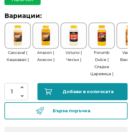
риболов
Вариации:
Куки
за
риболов
Cascaval (
Anason (
Usturoi (
Porumb
Vanil
Дрехи
Кашкавал )
Анасон )
Чесън )
Dulce (
Ванил
за
Сладка
риболов
Царевица )
Къмпинг
Добави в количката
Лодки
Бърза поръчка
Изкуствени
примамки