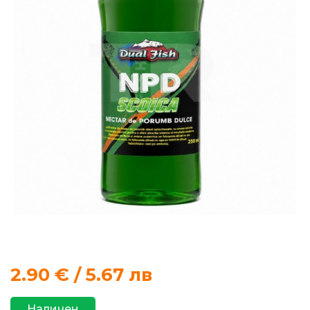
продукти
Захранки
и
добавки
Макари
Въдици
Аксесоари
за
риболов
2.90
€ / 5.67 лв
Влакна
за
Наличен