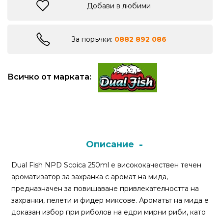
Добави в любими
Монтажи
и
За поръчки:
0882 892 086
поводи
Всичко от марката:
Плувки
за
риболов
Комплекти
за
Описание
риболов
Dual Fish NPD Scoica 250ml е висококачествен течен
ароматизатор за захранка с аромат на мида,
Сонари
предназначен за повишаване привлекателността на
захранки, пелети и фидер миксове. Ароматът на мида е
доказан избор при риболов на едри мирни риби, като