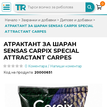
0
×
Начало
>
Захранки и добавки
>
Дипове и добавки
>
АТРАКТАНТ ЗА ШАРАН SENSAS CARPIX SPECIAL
0882
ATTRACTANT CARPES
892
086
АТРАКТАНТ ЗА ШАРАН
SENSAS CARPIX SPECIAL
info@trfish.com
ATTRACTANT CARPES
0 Коментара / Напиши коментар
Вход
Код на продукта:
20000651
Регистрация
Промоции
Нови