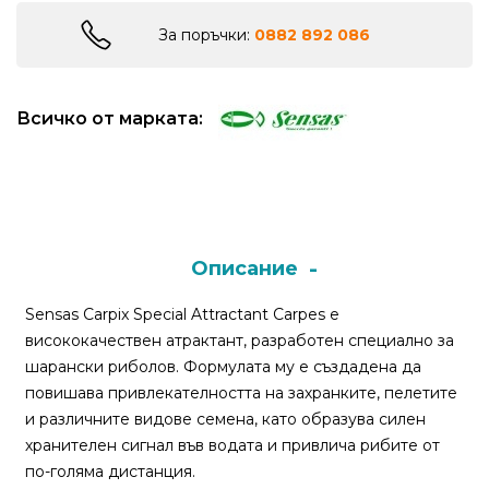
За поръчки:
0882 892 086
Монтажи
и
поводи
Всичко от марката:
Плувки
за
риболов
Описание
Комплекти
Sensas Carpix Special Attractant Carpes е
за
висококачествен атрактант, разработен специално за
риболов
шарански риболов. Формулата му е създадена да
повишава привлекателността на захранките, пелетите
Сонари
и различните видове семена, като образува силен
хранителен сигнал във водата и привлича рибите от
по-голяма дистанция.