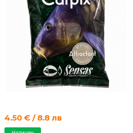
продукти
Захранки
и
добавки
Макари
Въдици
Аксесоари
за
риболов
4.50
€ / 8.8 лв
Влакна
за
Наличен