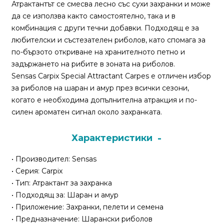
За
Атрактантът се смесва лесно със сухи захранки и може
нас
да се използва както самостоятелно, така и в
комбинация с други течни добавки. Подходящ е за
Контакти
любителски и състезателен риболов, като спомага за
по-бързото откриване на хранителното петно и
Поръчка
задържането на рибите в зоната на риболов.
и
Sensas Carpix Special Attractant Carpes е отличен избор
доставка
за риболов на шаран и амур през всички сезони,
когато е необходима допълнителна атракция и по-
Връщане
силен ароматен сигнал около захранката.
и
рекламация
Характеристики
Условия
• Производител: Sensas
за
• Серия: Carpix
ползване
• Тип: Атрактант за захранка
• Подходящ за: Шаран и амур
Политика
• Приложение: Захранки, пелети и семена
за
• Предназначение: Шарански риболов
поверителност