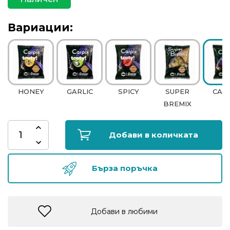
риболов
Вариации:
Куки
за
риболов
HONEY
GARLIC
SPICY
SUPER
CAR
Дрехи
BREMIX
за
риболов
Добави в количката
Къмпинг
Бърза поръчка
Лодки
Добави в любими
Изкуствени
примамки