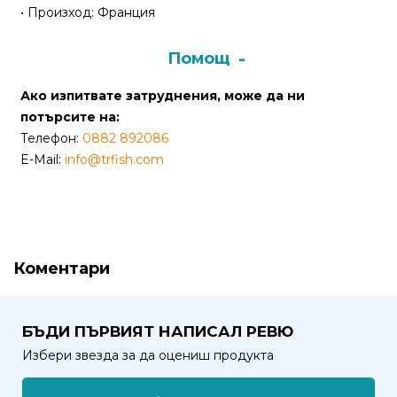
• Произход: Франция
Политика
за
Помощ
използване
Ако изпитвате затруднения, може да ни
на
потърсите на:
“бисквитки”
Телефон:
0882 892086
(Cookie)
E-Mail:
info@trfish.com
Copyright
©
2026
Всички
Коментари
права
запазени.
Интернет
БЪДИ ПЪРВИЯТ НАПИСАЛ РЕВЮ
Маркетинг
Избери звезда за да оцениш продукта
и
Дизайн