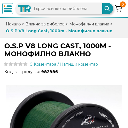
0
×
Начало
>
Влакна за риболов
>
Монофилни влакна
>
O.S.P V8 Long Cast, 1000m - Монофилно влакно
0882
892
O.S.P V8 LONG CAST, 1000M -
086
МОНОФИЛНО ВЛАКНО
0 Коментара / Напиши коментар
info@trfish.com
Код на продукта:
982986
Вход
Регистрация
Промоции
Нови