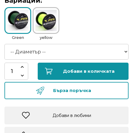
Вариации:
риболов
Куки
за
риболов
Green
yellow
Дрехи
за
риболов
Добави в количката
Къмпинг
Бърза поръчка
Лодки
Добави в любими
Изкуствени
примамки