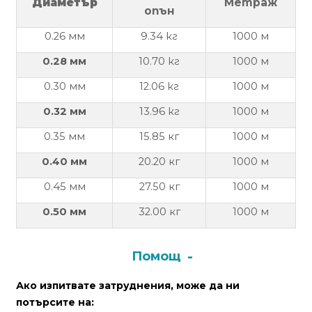
Диаметър
Метраж
опън
Политика
0.26
мм
9.34 кг
100
0 м
за
използване
0.28
мм
10.70 кг
100
0 м
на
0.30
мм
12.06 кг
100
0 м
“бисквитки”
(Cookie)
0.32
мм
13.96 кг
100
0 м
0.35
мм
15.85
кг
100
0 м
Copyright
0.40
мм
20.20
кг
100
0 м
©
2026
0.45 мм
27.50
кг
100
0 м
Всички
0.50 мм
32.00
кг
100
0 м
права
запазени.
Интернет
Помощ
Маркетинг
и
Ако изпитвате затруднения, може да ни
Дизайн
потърсите на: