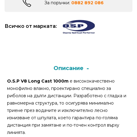
За поръчки:
0882 892 086
Монтажи
и
Всичко от марката:
поводи
Плувки
за
риболов
Описание
Комплекти
O.S.P V8 Long Cast
1000m
е висококачествено
за
монофилно влакно, проектирано специално за
риболов
риболов на дълги дистанции. Разработено с гладка и
равномерна структура, то осигурява минимално
триене през водачите и изключително лесно
Сонари
изнизване от шпулата, което гарантира по-голяма
дистанция при замятане и по-точен контрол върху
линията.