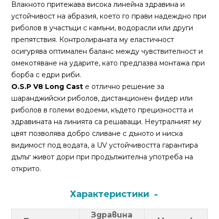
За
Влакното притежава висока линейна здравина и
нас
устойчивост на абразия, което го прави надеждно при
риболов в участъци с камъни, водорасли или други
Контакти
препятствия. Контролираната му еластичност
осигурява оптимален баланс между чувствителност и
Поръчка
омекотяване на ударите, като предпазва монтажа при
и
борба с едри риби.
доставка
O.S.P V8 Long Cast
е отлично решение за
шаранджийски риболов, дистанционен фидер или
Връщане
риболов в големи водоеми, където прецизността и
и
здравината на линията са решаващи. Неутралният му
рекламация
цвят позволява добро сливане с дъното и ниска
видимост под водата, а UV устойчивостта гарантира
Условия
дълъг живот дори при продължителна употреба на
за
открито.
ползване
Политика
Характеристики
за
Здравина
поверителност