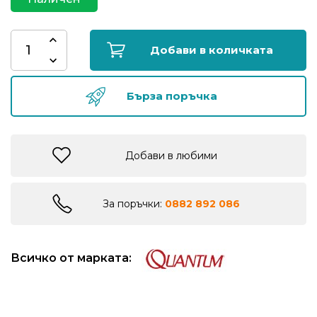
риболов
Добави в количката
Куки
за
риболов
Бърза поръчка
Дрехи
за
Добави в любими
риболов
За поръчки:
0882 892 086
Къмпинг
Лодки
Всичко от марката:
Изкуствени
примамки