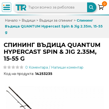
0
×
Начало
>
Въдици
>
Въдици за спининг
>
Спининг
Въдица QUANTUM Hypercast Spin & Jig 2.35m, 15-55
0882
g
892
086
СПИНИНГ ВЪДИЦА QUANTUM
HYPERCAST SPIN & JIG 2.35M,
info@trfish.com
15-55 G
0 Коментара / Напиши коментар
Вход
Код на продукта:
14253235
Регистрация
Промоции
Нови