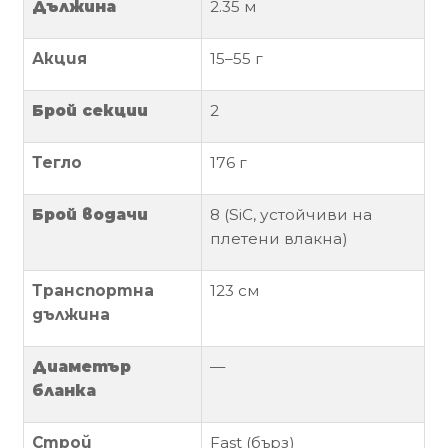
Дължина
2.35 м
Политика
Акция
15–55 г
за
използване
на
Брой секции
2
“бисквитки”
(Cookie)
Тегло
176 г
Брой водачи
8 (SiC, устойчиви на
Copyright
плетени влакна)
©
2026
Всички
Транспортна
123 см
права
дължина
запазени.
Интернет
Диаметър
—
Маркетинг
бланка
и
Дизайн
Строй
Fast (бърз)