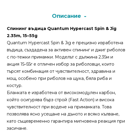
Монтажи
Описание
и
Спининг въдица Quantum Hypercast Spin & Jig
поводи
2.35m, 15–55g
Quantum Hypercast Spin & Jig е прецизно изработена
Плувки
въдица, създадена за активен спининг и джиг риболов
за
с по-тежки примамки. Моделът с дължина 2.35м и
риболов
акция 15–55г е отличен избор за риболовци, които
търсят комбинация от чувствителност, здравина и
мощ, особено при риболов на щука, бяла риба и
Комплекти
костур.
за
Бланката е изработена от високомодулен карбон,
риболов
който осигурява бърз строй (Fast Action) и висока
чувствителност при водене на примамката. Това
Сонари
позволява ясно усещане на дъното и всяко кълване,
като същевременно гарантира мигновена реакция при
засичане.