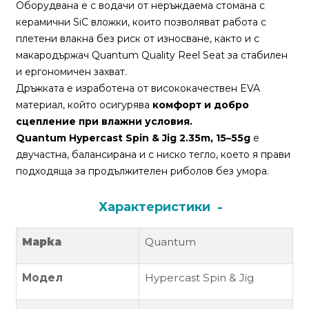
За
Оборудвана е с водачи от неръждаема стомана с
нас
керамични SiC вложки, които позволяват работа с
плетени влакна без риск от износване, както и с
Контакти
макародържач Quantum Quality Reel Seat за стабилен
и ергономичен захват.
Поръчка
Дръжката е изработена от висококачествен EVA
и
материал, който осигурява
комфорт и добро
доставка
сцепление при влажни условия.
Quantum Hypercast Spin & Jig 2.35m, 15–55g
е
Връщане
двучастна, балансирана и с ниско тегло, което я прави
и
подходяща за продължителен риболов без умора.
рекламация
Характеристики
Условия
за
ползване
Марка
Quantum
Политика
Модел
Hypercast Spin & Jig
за
поверителност