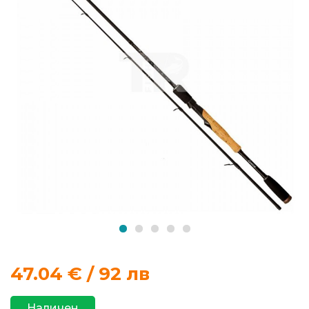
продукти
Захранки
и
добавки
Макари
Въдици
Аксесоари
за
риболов
47.04
€ / 92 лв
Влакна
за
Наличен