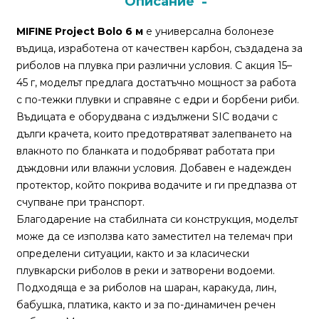
Описание
MIFINE Project Bolo 6 м
е универсална болонезе
Монтажи
въдица, изработена от качествен карбон, създадена за
и
риболов на плувка при различни условия. С акция 15–
поводи
45 г, моделът предлага достатъчно мощност за работа
с по-тежки плувки и справяне с едри и борбени риби.
Плувки
Въдицата е оборудвана с издължени SIC водачи с
за
дълги крачета, които предотвратяват залепването на
риболов
влакното по бланката и подобряват работата при
дъждовни или влажни условия. Добавен е надежден
протектор, който покрива водачите и ги предпазва от
Комплекти
счупване при транспорт.
за
Благодарение на стабилната си конструкция, моделът
риболов
може да се използва като заместител на телемач при
определени ситуации, както и за класически
Сонари
плувкарски риболов в реки и затворени водоеми.
Подходяща е за риболов на шаран, каракуда, лин,
бабушка, платика, както и за по-динамичен речен