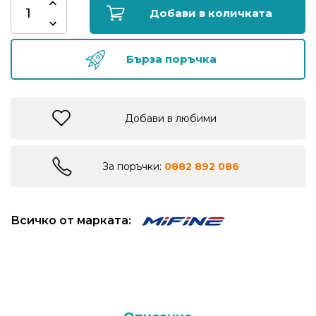
риболов
Добави в количката
Куки
Бърза поръчка
за
риболов
Добави в любими
Дрехи
за
риболов
За поръчки:
0882 892 086
Къмпинг
Всичко от марката:
Лодки
Изкуствени
примамки