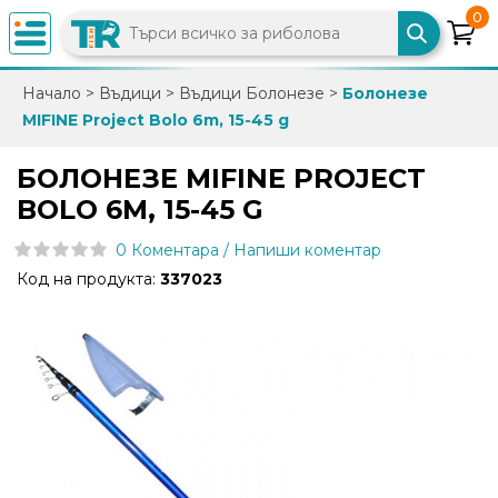
0
×
Начало
>
Въдици
>
Въдици Болонезе
>
Болонезе
MIFINE Project Bolo 6m, 15-45 g
0882
892
БОЛОНЕЗЕ MIFINE PROJECT
086
BOLO 6M, 15-45 G
0 Коментара / Напиши коментар
info@trfish.com
Код на продукта:
337023
Вход
Регистрация
Промоции
Нови