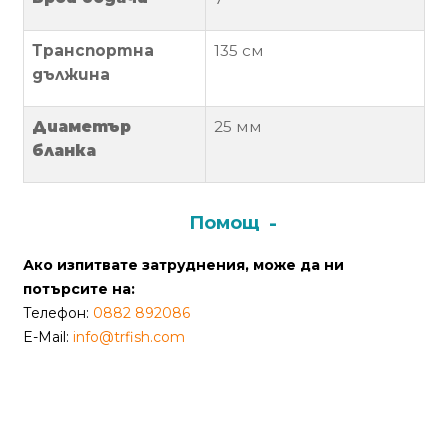
Политика
Транспортна
135 см
за
дължина
използване
на
Диаметър
25 мм
“бисквитки”
бланка
(Cookie)
Copyright
Помощ
©
Ако изпитвате затруднения, може да ни
2026
потърсите на:
Всички
Телефон:
0882 892086
права
E-Mail:
info@trfish.com
запазени.
Интернет
Маркетинг
и
Дизайн