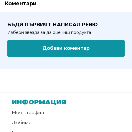
от
Коментари
Weberest
БЪДИ ПЪРВИЯТ НАПИСАЛ РЕВЮ
Избери звезда за да оцениш продукта
Добави коментар
ИНФОРМАЦИЯ
Моят профил
Любими