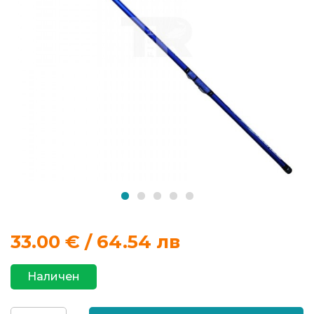
продукти
Захранки
и
добавки
Макари
Въдици
Аксесоари
за
33.00
€ / 64.54 лв
риболов
Наличен
Влакна
за