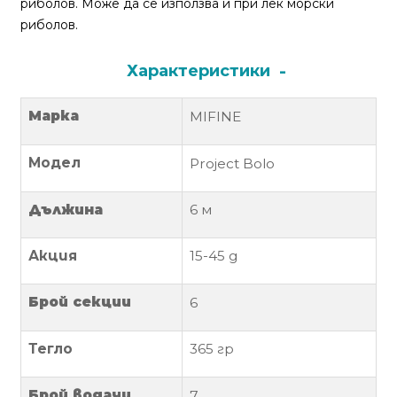
риболов. Може да се използва и при лек морски
За
риболов.
нас
Контакти
Характеристики
Поръчка
Марка
MIFINE
и
доставка
Модел
Project Bolo
Връщане
и
Дължина
6 м
рекламация
Акция
15-45 g
Условия
за
Брой секции
6
ползване
Тегло
365
гр
Политика
за
поверителност
Брой водачи
7