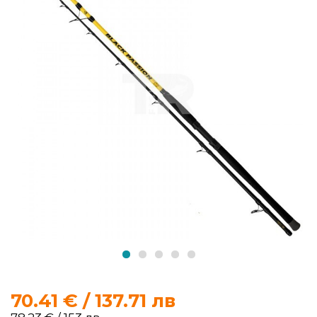
продукти
Захранки
и
добавки
Макари
Въдици
Аксесоари
за
риболов
Влакна
70.41 € / 137.71 лв
за