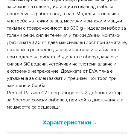
За
засичане на голяма дистанция и плавна, дълбока
нас
прогресивна работа под товар. Моделът позволява
употреба на тежки оловa, масивни монтажи и мощни
Контакти
такъми с товароносимост до 600 g – идеален избор за
Поръчка
големи реки, силни течения и тежки дънни монтажи.
и
Дължината 3.30 m дава максимален лост при замятане,
доставка
позволява рекордно далечни кастове и стабилност
при водене на рибата. Въдицата е оборудвана със
Връщане
силови SiC водачи, устойчиви на плетени влакна и
и
екстремно напрежение. Дръжката от EVA пяна е
рекламация
удължена за силен захват и прецизен контрол при
замятане и борба.
Условия
Perfect Passion G2 Long Range е най-добрият избор
за
за брегови сомски риболов, при който дистанцията и
ползване
мощността са решаващи.
Политика
Характеристики
за
поверителност