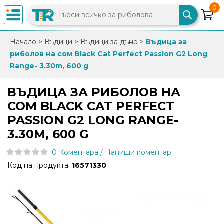
0
×
Начало
>
Въдици
>
Въдици за дъно
>
Въдица за
риболов на сом Black Cat Perfect Passion G2 Long
0882
Range- 3.30m, 600 g
892
086
ВЪДИЦА ЗА РИБОЛОВ НА
СОМ BLACK CAT PERFECT
info@trfish.com
PASSION G2 LONG RANGE-
3.30M, 600 G
Вход
0 Коментара / Напиши коментар
Регистрация
Код на продукта:
16571330
Промоции
Нови