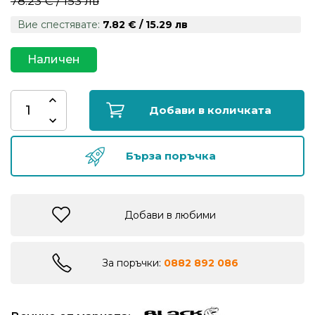
78.23 € / 153 лв
риболов
Вие спестявате:
7.82 € / 15.29 лв
Куки
Наличен
за
риболов
Добави в количката
Дрехи
за
Бърза поръчка
риболов
Къмпинг
Добави в любими
Лодки
За поръчки:
0882 892 086
Изкуствени
примамки