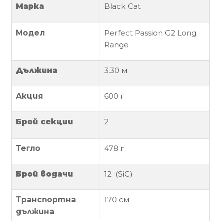
Марка
Black Cat
Политика
за
Модел
Perfect Passion G2 Long
използване
Range
на
“бисквитки”
Дължина
3.30 м
(Cookie)
Акция
600 г
Copyright
©
Брой секции
2
2026
Всички
Тегло
478 г
права
запазени.
Брой водачи
12 (SiC)
Интернет
Маркетинг
Транспортна
170 см
и
дължина
Дизайн