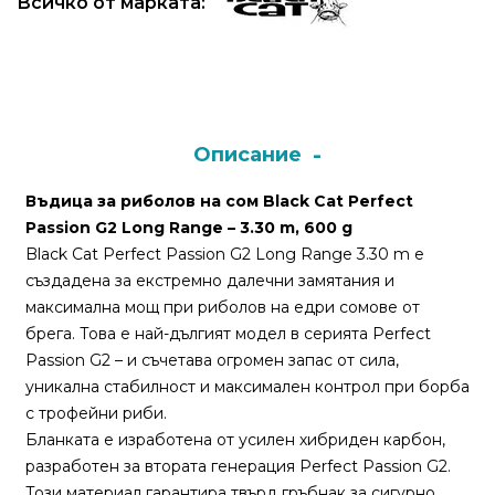
Всичко от марката:
Монтажи
и
поводи
Описание
Плувки
за
Въдица за риболов на сом Black Cat Perfect
риболов
Passion G2 Long Range – 3.30 m, 600 g
Black Cat Perfect Passion G2 Long Range 3.30 m е
създадена за екстремно далечни замятания и
Комплекти
максимална мощ при риболов на едри сомове от
за
брега. Това е най-дългият модел в серията Perfect
риболов
Passion G2 – и съчетава огромен запас от сила,
уникална стабилност и максимален контрол при борба
Сонари
с трофейни риби.
Бланката е изработена от усилен хибриден карбон,
разработен за втората генерация Perfect Passion G2.
Този материал гарантира твърд гръбнак за сигурно