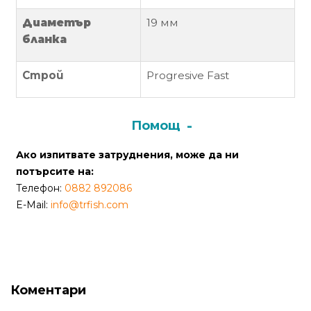
от
Диаметър
19 мм
Weberest
бланка
Строй
Progresive Fast
Помощ
Ако изпитвате затруднения, може да ни
потърсите на:
Телефон:
0882 892086
E-Mail:
info@trfish.com
Коментари