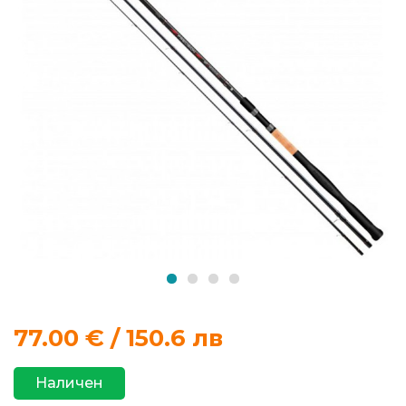
продукти
Захранки
и
добавки
Макари
Въдици
Аксесоари
за
риболов
77.00
€ / 150.6 лв
Влакна
Наличен
за