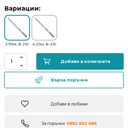
риболов
Вариации:
Куки
за
риболов
3.90м, 8-25г
4.20м, 8-25г
Дрехи
за
Добави в количката
риболов
Бърза поръчка
Къмпинг
Лодки
Добави в любими
Изкуствени
За поръчки:
0882 892 086
примамки