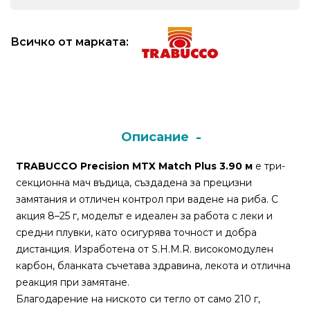
Монтажи
Всичко от марката:
и
поводи
Плувки
за
Описание
риболов
TRABUCCO Precision MTX Match Plus 3.90 м
е три-
секционна мач въдица, създадена за прецизни
Комплекти
замятания и отличен контрол при вадене на риба. С
за
акция 8–25 г, моделът е идеален за работа с леки и
риболов
средни плувки, като осигурява точност и добра
дистанция. Изработена от S.H.M.R. високомодулен
Сонари
карбон, бланката съчетава здравина, лекота и отлична
реакция при замятане.
Благодарение на ниското си тегло от само 210 г,