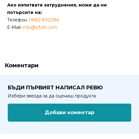
от
Ако изпитвате затруднения, може да ни
Weberest
потърсите на:
Телефон:
0882 892086
E-Mail:
info@trfish.com
Коментари
БЪДИ ПЪРВИЯТ НАПИСАЛ РЕВЮ
Избери звезда за да оцениш продукта
Добави коментар