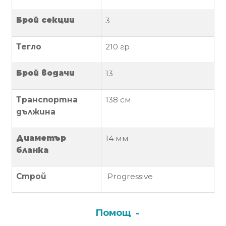
Политика
Брой секции
3
за
използване
Тегло
210
гр
на
“бисквитки”
Брой водачи
13
(Cookie)
Транспортна
138 см
Copyright
дължина
©
2026
Диаметър
14 мм
Всички
бланка
права
запазени.
Строй
Progressive
Интернет
Маркетинг
и
Помощ
Дизайн