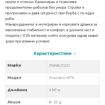
За
прътът е отлично балансиран и позволява
нас
продължителен риболов без умора. Стройът е
прогресивен и дава сигурност при борба с по-едра
Контакти
риба.
Макародържачът е интегриран в корковата дръжка за
Поръчка
максимална стабилност и комфорт, а долната част е
и
покрита с EVA материал, който осигурява здрав захват
доставка
дори при влажни условия.
Връщане
Характеристики
и
рекламация
Марка
TRABUCCO
Условия
за
Модел
Precision MTX
ползване
Дължина
3.90
м
Политика
за
Акция
8- 25 g
поверителност