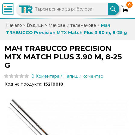
0
×
Начало
>
Въдици
>
Мачове и телемачове
>
Mач
TRABUCCO Precision MTX Match Plus 3.90 m, 8-25 g
0882
892
MАЧ TRABUCCO PRECISION
086
MTX MATCH PLUS 3.90 M, 8-25
G
info@trfish.com
0 Коментара / Напиши коментар
Код на продукта:
15210010
Вход
Регистрация
Промоции
Нови