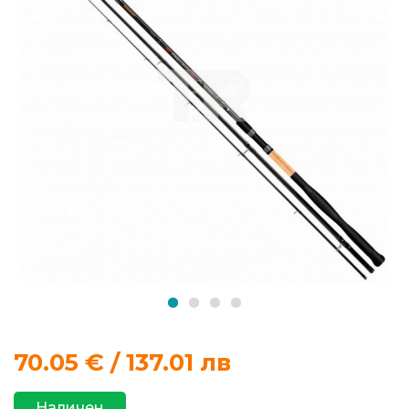
продукти
Захранки
и
добавки
Макари
Въдици
Аксесоари
за
риболов
70.05
€ / 137.01 лв
Влакна
за
Наличен