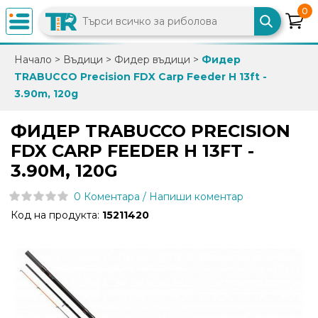
0
×
Начало
>
Въдици
>
Фидер въдици
>
Фидер
TRABUCCO Precision FDX Carp Feeder H 13ft -
0882
3.90m, 120g
892
086
ФИДЕР TRABUCCO PRECISION
FDX CARP FEEDER H 13FT -
info@trfish.com
3.90M, 120G
0 Коментара / Напиши коментар
Вход
Код на продукта:
15211420
Регистрация
Промоции
Нови