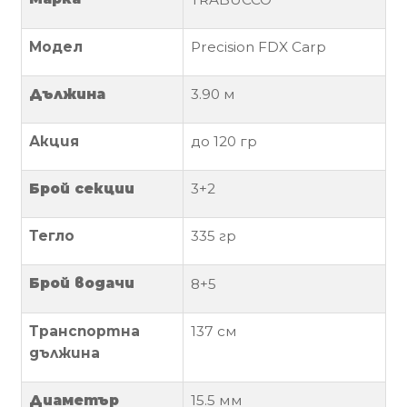
Политика
Модел
Precision FDX Carp
за
използване
Дължина
3.90
м
на
“бисквитки”
Акция
до 120 гр
(Cookie)
Брой секции
3+2
Copyright
©
Тегло
335
гр
2026
Всички
Брой водачи
8+5
права
запазени.
Интернет
Транспортна
137 см
Маркетинг
дължина
и
Дизайн
Диаметър
15.5 мм