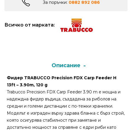
За поръчки:
0882 892 086
Монтажи
и
Всичко от марката:
поводи
Плувки
за
риболов
Описание
Фидер TRABUCCO Precision FDX Carp Feeder H
Комплекти
13ft – 3.90m, 120 g
за
Trabucco Precision FDX Carp Feeder 3.90 m е мощна и
риболов
надеждна фидер въдица, създадена за риболов на
средни и големи дистанции с по-тежки хранилки.
Сонари
Моделът е изграден върху здрава бланка с бърз строй,
която осигурява стабилност при замятане и
достатъчно мощност за справяне с едри риби като