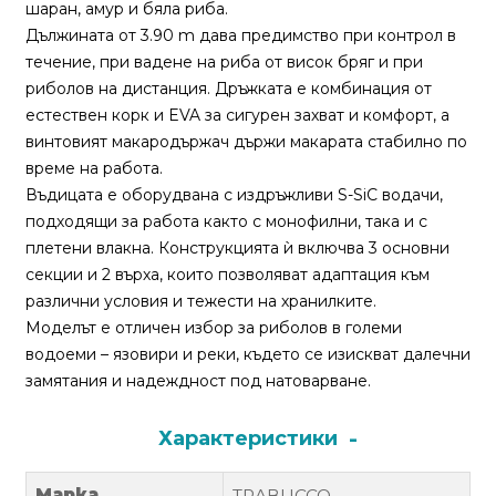
За
шаран, амур и бяла риба.
нас
Дължината от 3.90 m дава предимство при контрол в
течение, при вадене на риба от висок бряг и при
Контакти
риболов на дистанция. Дръжката е комбинация от
естествен корк и EVA за сигурен захват и комфорт, а
Поръчка
винтовият макародържач държи макарата стабилно по
и
време на работа.
доставка
Въдицата е оборудвана с издръжливи S-SiC водачи,
подходящи за работа както с монофилни, така и с
Връщане
плетени влакна. Конструкцията ѝ включва 3 основни
и
секции и 2 върха, които позволяват адаптация към
рекламация
различни условия и тежести на хранилките.
Моделът е отличен избор за риболов в големи
Условия
водоеми – язовири и реки, където се изискват далечни
за
замятания и надеждност под натоварване.
ползване
Политика
Характеристики
за
поверителност
Марка
TRABUCCO