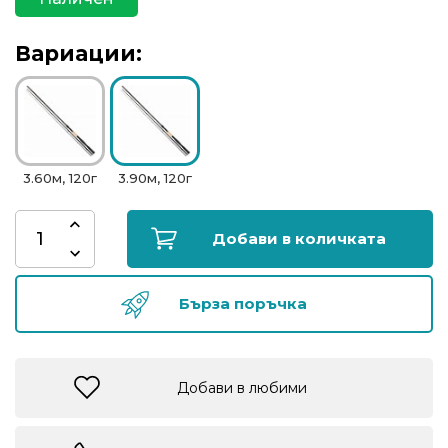
риболов
Вариации:
Куки
за
риболов
3.60м, 120г
3.90м, 120г
Дрехи
за
риболов
Добави в количката
Къмпинг
Бърза поръчка
Лодки
Добави в любими
Изкуствени
примамки