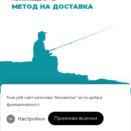
МЕТОД НА ДОСТАВКА
Този уеб сайт използва "бисквитки" за по-добра
функционалност.
TRFISH | Всичко за риболова © 2026 Всички
права запазени.
expand_more
Интернет Маркетинг и Дизайн
Приемам всички
Настройки
от Weberest