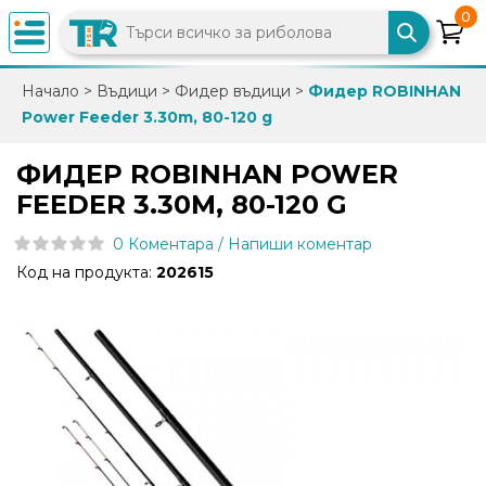
0
×
Начало
>
Въдици
>
Фидер въдици
>
Фидер ROBINHAN
Power Feeder 3.30m, 80-120 g
0882
892
ФИДЕР ROBINHAN POWER
086
FEEDER 3.30M, 80-120 G
0 Коментара / Напиши коментар
info@trfish.com
Код на продукта:
202615
Вход
Регистрация
Промоции
Нови