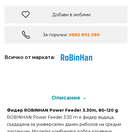
риболов
Добави в любими
Куки
за
За поръчки:
0882 892 086
риболов
Дрехи
Всичко от марката:
за
риболов
Къмпинг
Описание
Лодки
Фидер ROBINHAN Power Feeder 3.30m, 80–120 g
ROBINHAN Power Feeder 3.30 m е фидер въдица,
Изкуствени
създадена за универсален дънен риболов на средни
примамки
дистанции. Моделът комбинира добра здравина,