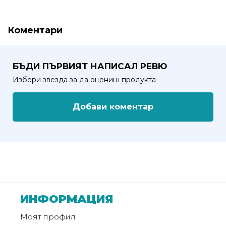
от
Weberest
Коментари
БЪДИ ПЪРВИЯТ НАПИСАЛ РЕВЮ
Избери звезда за да оцениш продукта
Добави коментар
ИНФОРМАЦИЯ
Моят профил