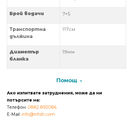
Политика
Брой водачи
7+5
за
използване
Транспортна
117см
на
дължина
“бисквитки”
(Cookie)
Диаметър
19мм
бланка
Copyright
©
2026
Помощ
Всички
Ако изпитвате затруднения, може да ни
права
потърсите на:
запазени.
Телефон:
0882 892086
Интернет
E-Mail:
info@trfish.com
Маркетинг
и
Дизайн