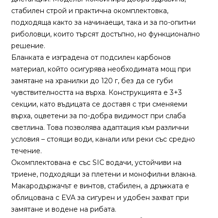
стабилен строй и практична окомплектовка,
подходяща както за начинаещи, така и за по-опитни
Монтажи
риболовци, които търсят достъпно, но функционално
и
решение.
поводи
Бланката е изградена от подсилен карбонов
материал, който осигурява необходимата мощ при
Плувки
замятане на хранилки до 120 г, без да се губи
за
чувствителността на върха. Конструкцията е 3+3
риболов
секции, като въдицата се доставя с три сменяеми
върха, оцветени за по-добра видимост при слаба
светлина. Това позволява адаптация към различни
Комплекти
условия – стоящи води, канали или реки със средно
за
течение.
риболов
Окомплектована е със SIC водачи, устойчиви на
триене, подходящи за плетени и монофилни влакна.
Сонари
Макародържачът е винтов, стабилен, а дръжката е
облицована с EVA за сигурен и удобен захват при
замятане и водене на рибата.