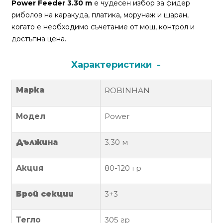
За
Power Feeder 3.30 m
е чудесен избор за фидер
нас
риболов на каракуда, платика, морунаж и шаран,
когато е необходимо съчетание от мощ, контрол и
Контакти
достъпна цена.
Поръчка
Характеристики
и
доставка
Марка
ROBINHAN
Връщане
Модел
Power
и
рекламация
Дължина
3.30
м
Условия
за
Акция
80-120 гр
ползване
Брой секции
3+3
Политика
за
Тегло
305
гр
поверителност