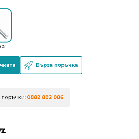
80г
чката
Бърза поръчка
а поръчки:
0882 892 086