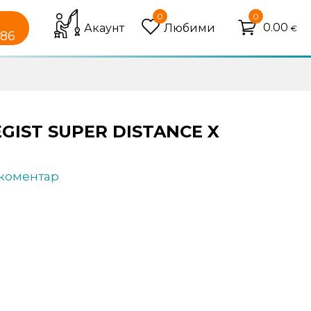
0
0
0.00
Акаунт
Любими
€
086
GIST SUPER DISTANCE X
 коментар