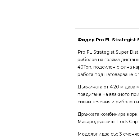
Фидер Pro FL Strategist 
Pro FL Strategist Super D
риболов на голяма дистанц
40Ton, подсилен с фина ка
работа под натоварване с 
Дължината от 4.20 м дава 
повдигане на влакното при
силни течения и риболов н
Дръжката комбинира корк и
Макародържачът Lock Grip 
Моделът идва със 3 сменяе