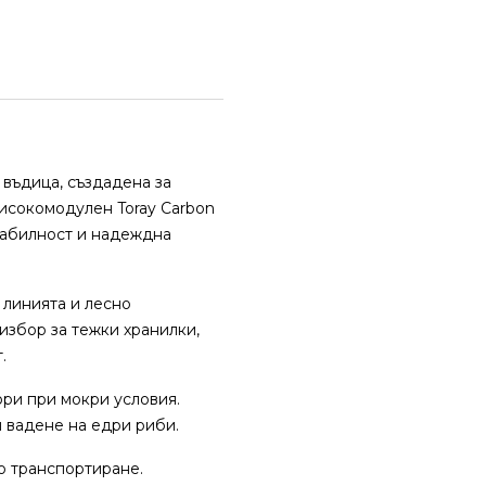
 въдица, създадена за
високомодулен Toray Carbon
стабилност и надеждна
 линията и лесно
избор за тежки хранилки,
.
ори при мокри условия.
и вадене на едри риби.
о транспортиране.