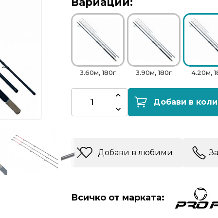
Вариации:
3.60м, 180г
3.90м, 180г
4.20м, 1
Добави в коли
Добави в любими
З
Всичко от марката: