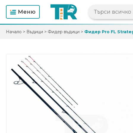
Mеню
Начало
>
Въдици
>
Фидер въдици
>
Фидер Pro FL Strateg