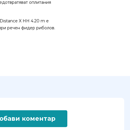
редотвратяват оплитания
Distance X HH 4.20 m е
 при речен фидер риболов.
обави коментар