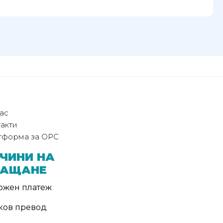
ас
акти
тформа за ОРС
ЧИНИ НА
ЛАЩАНЕ
ожен платеж
ков превод