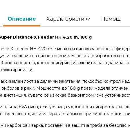
Описание
Характеристики
Помощ
Super Distance X Feeder HH 4.20 m, 180 g
istance X Feeder HH 4.20 m е мощна и висококачествена фидер
ия и в условия на силно течение. Бланката е изработена от 
рбонова оплетка, което осигурява изключителна здравина, 
тежки хранилки.
максимален лост за далечни замятания, по-добър контрол над
 риболов в реки. Мощността до 180 g прави модела отличен 
а дистанция, където се изисква безкомпромисна устойчивост
 плътна EVA пяна, осигуряваща удобство и сигурен захват д
с горен винт държи макарата стабилно при силен замах и пр
ми карбонови върха, поставени в защитна тръба за безопасн