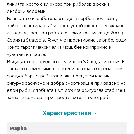
За
линията, което е ключово при риболов в реки и
нас
дълбоки водоеми.
Бланката е изработена от здрав карбон-композит,
Контакти
който гарантира стабилност, устойчивост на усукване
и надеждност при работа с тежки хранилки до 200 g.
Поръчка
Серията Strategist River X е проектирана за риболовци,
и
които търсят максимална мощ, без компромис в
доставка
чувствителността.
Въдицата е оборудвана с усилени SiC водачи серия К,
Връщане
напълно съвместими с плетени влакна, а бързият към
и
средно-бърз строй позволява прецизен кастинг,
рекламация
сигурно засичане и добра амортизация при вадене на
Условия
едри риби. Удобната EVA дръжка осигурява стабилен
за
захват и комфорт при продължителна употреба.
ползване
Характеристики
Политика
за
Марка
FL
поверителност