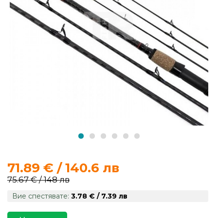
продукти
Захранки
и
добавки
Макари
Въдици
Аксесоари
за
71.89 € / 140.6 лв
риболов
75.67 € / 148 лв
Вие спестявате:
3.78 € / 7.39 лв
Влакна
за