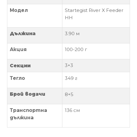
Модел
Startegist River X Feeder
Политика
HH
за
използване
Дължина
3.90
м
на
“бисквитки”
(Cookie)
Акция
100-200 г
3+3
Секции
Copyright
©
Тегло
349
г
2026
Всички
Брой водачи
8+5
права
запазени.
Транспортна
136 см
Интернет
дължина
Маркетинг
и
Дизайн