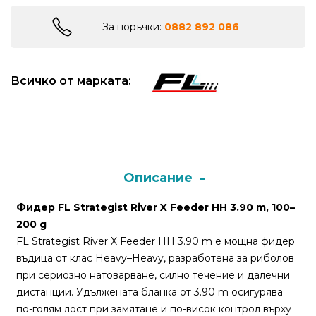
За поръчки:
0882 892 086
Монтажи
и
поводи
Всичко от марката:
Плувки
за
риболов
Описание
Комплекти
за
Фидер FL Strategist River X Feeder HH 3.90 m, 100–
риболов
200 g
FL Strategist River X Feeder HH 3.90 m е мощна фидер
въдица от клас Heavy–Heavy, разработена за риболов
Сонари
при сериозно натоварване, силно течение и далечни
дистанции. Удължената бланка от 3.90 m осигурява
по-голям лост при замятане и по-висок контрол върху