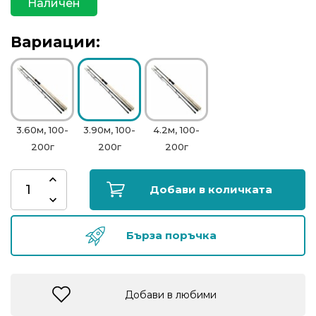
Наличен
риболов
Вариации:
Куки
за
риболов
Дрехи
3.60м, 100-
3.90м, 100-
4.2м, 100-
за
200г
200г
200г
риболов
Добави в количката
Къмпинг
Бърза поръчка
Лодки
Изкуствени
Добави в любими
примамки