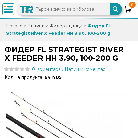
0
×
Начало
>
Въдици
>
Фидер въдици
>
Фидер FL
Strategist River X Feeder HH 3.90, 100-200 g
0882
892
ФИДЕР FL STRATEGIST RIVER
086
X FEEDER HH 3.90, 100-200 G
0 Коментара / Напиши коментар
info@trfish.com
Код на продукта:
641705
Вход
Регистрация
Промоции
Нови