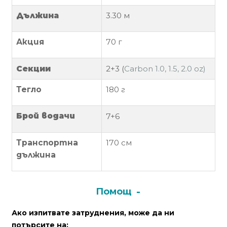
Дължина
3.30
м
Политика
за
Акция
70 г
използване
на
“бисквитки”
Секции
2+3
(
Carbon 1.0, 1.5, 2.0 oz)
(Cookie)
Тегло
180
г
Copyright
Брой водачи
7+6
©
2026
Транспортна
170 см
Всички
дължина
права
запазени.
Интернет
Помощ
Маркетинг
и
Ако изпитвате затруднения, може да ни
Дизайн
потърсите на: