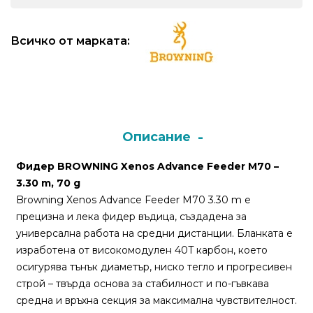
Монтажи
Всичко от марката:
и
поводи
Плувки
за
Описание
риболов
Фидер BROWNING Xenos Advance Feeder M70 –
3.30 m, 70 g
Комплекти
Browning Xenos Advance Feeder M70 3.30 m е
за
прецизна и лека фидер въдица, създадена за
риболов
универсална работа на средни дистанции. Бланката е
изработена от високомодулен 40T карбон, което
Сонари
осигурява тънък диаметър, ниско тегло и прогресивен
строй – твърда основа за стабилност и по-гъвкава
средна и връхна секция за максимална чувствителност.