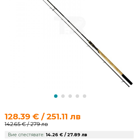
продукти
Захранки
и
добавки
Макари
Въдици
Аксесоари
за
риболов
128.39 € / 251.11 лв
142.65 € / 279 лв
Влакна
Вие спестявате:
14.26 € / 27.89 лв
за