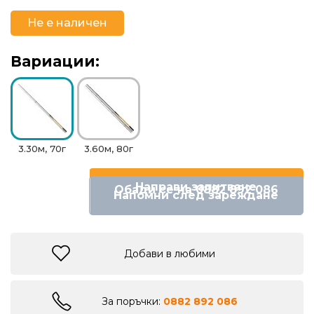
риболов
Не е наличен
Куки
Вариации:
за
риболов
Дрехи
за
3.30м, 70г
3.60м, 80г
риболов
Направи запитване
Обади се на 0882 892 086
Напомни след зареждане
Къмпинг
Лодки
Добави в любими
Изкуствени
За поръчки:
0882 892 086
примамки