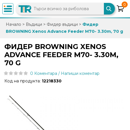
0
×
Начало
>
Въдици
>
Фидер въдици
>
Фидер
BROWNING Xenos Advance Feeder M70- 3.30m, 70 g
0882
892
ФИДЕР BROWNING XENOS
086
ADVANCE FEEDER M70- 3.30M,
70 G
info@trfish.com
0 Коментара / Напиши коментар
Код на продукта:
12218330
Вход
Регистрация
Промоции
Нови