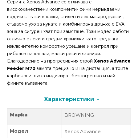
За
Серията Xenos Advance се отличава с
нас
висококачествени компоненти- фини неръждаеми
водачи с тънки вложки, стилен и лек макародържач,
Контакти
сгъваемо ухо за куката и комбинирана дръжка с EVA
зона за сигурен хват при замятане. Този модел работи
Поръчка
отлично с леки и средни хранилки, като предлага
и
изключително комфортно усещане и контрол при
доставка
риболов на канали, малки реки и язовири.
Благодарение на прогресивния строй
Xenos Advance
Връщане
Feeder M70
замята прецизно и на дистанция, а трите
и
карбонови върха индикират безпогрешно и най-
рекламация
фините кълванета.
Условия
Характеристики
за
ползване
Марка
BROWNING
Политика
за
Модел
Xenos Advance
поверителност