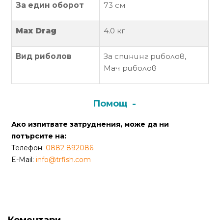
от
За един оборот
73
см
Weberest
Max Drag
4
.0 кг
Вид риболов
За
спининг риболов,
Мач риболов
Помощ
Ако изпитвате затруднения, може да ни
потърсите на:
Телефон:
0882 892086
E-Mail:
info@trfish.com