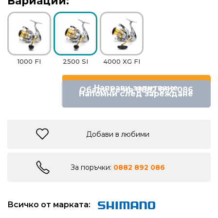
Вариации:
риболов
Куки
за
риболов
1000 FI
2500 SI
4000 XG FI
Направи запитване
Обади се на 0882 892 086
Дрехи
Напомни след зареждане
за
риболов
Добави в любими
Къмпинг
За поръчки:
0882 892 086
Лодки
Изкуствени
Всичко от марката:
примамки