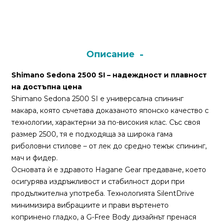
Монтажи
и
поводи
Описание
Shimano Sedona 2500 SI – надеждност и плавност
Плувки
на достъпна цена
за
Shimano Sedona 2500 SI е универсална спининг
риболов
макара, която съчетава доказаното японско качество с
технологии, характерни за по-високия клас. Със своя
Комплекти
размер 2500, тя е подходяща за широка гама
за
риболовни стилове – от лек до средно тежък спининг,
риболов
мач и фидер.
Основата ѝ е здравото Hagane Gear предаване, което
осигурява издръжливост и стабилност дори при
Сонари
продължителна употреба. Технологията SilentDrive
минимизира вибрациите и прави въртенето
копринено гладко, а G-Free Body дизайнът пренася