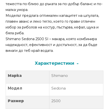
За
тежестта по-близо до ръката за по-добър баланс и по-
нас
малка умора.
Моделът предлага оптимален капацитет на шпулата,
Контакти
плавен аванс и леко тегло, което го прави отличен
избор за риболов на костур, пъстърва, кефал, щука и
Поръчка
бяла риба.
и
Shimano Sedona 2500 SI – макара, която комбинира
доставка
надеждност, ефективност и достъпност, за да бъде
винаги до теб край водата.
Връщане
и
рекламация
Характеристики
Условия
Марка
Shimano
за
ползване
Модел
Sedona
Политика
Размер
2500
за
поверителност