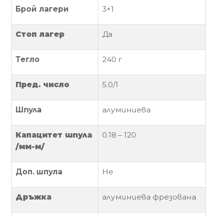
Брой лагери
3+1
Политика
за
Стоп лагер
Да
използване
на
Тегло
240 г
“бисквитки”
(Cookie)
Пред. число
5.0/1
Copyright
Шпула
алуминиева
©
2026
Капацитет
шпула
0.18 – 120
Всички
/мм-м/
права
запазени.
Доп. шпула
Не
Интернет
Маркетинг
Д
ръжка
алуминиева фрезована
и
Дизайн