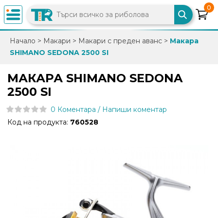
0
×
Начало
>
Макари
>
Макари с преден аванс
>
Макара
SHIMANO SEDONA 2500 SI
0882
892
МАКАРА SHIMANO SEDONA
086
2500 SI
0 Коментара / Напиши коментар
info@trfish.com
Код на продукта:
760528
Вход
Регистрация
Промоции
Нови