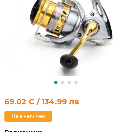
продукти
Захранки
и
добавки
Макари
Въдици
Аксесоари
за
69.02
€ / 134.99 лв
риболов
Не е наличен
Влакна
за